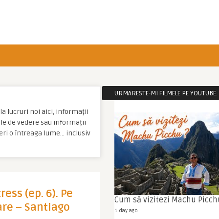
URMARESTE-MI FILMELE PE YOUTUBE. C
a lucruri noi aici, informații
tale de vedere sau informații
eri o întreaga lume… inclusiv
ress (ep. 6). Pe
Cum să vizitezi Machu Picch
are – Santiago
1 day ago