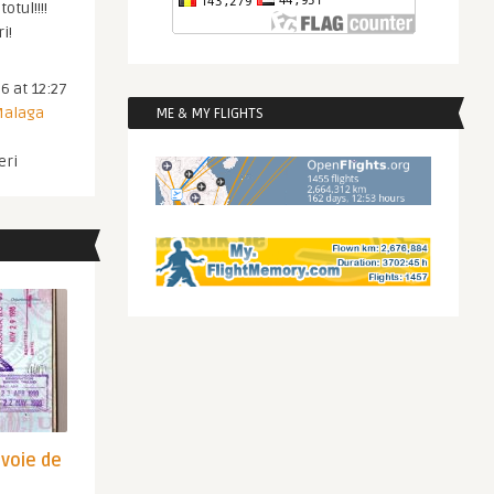
otul!!!!
i!
6 at 12:27
 Malaga
ME & MY FLIGHTS
eri
evoie de