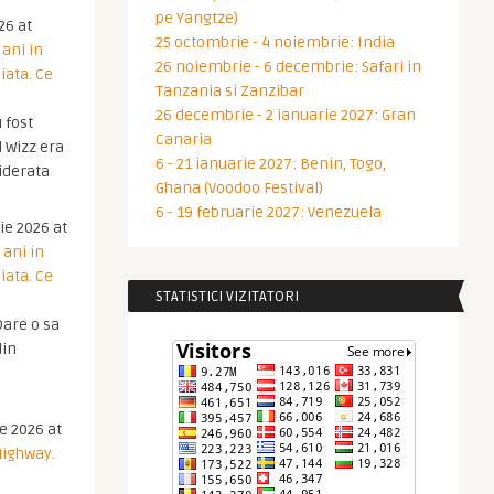
pe Yangtze)
26 at
25 octombrie - 4 noiembrie: India
 ani in
26 noiembrie - 6 decembrie: Safari in
iata. Ce
Tanzania si Zanzibar
26 decembrie - 2 ianuarie 2027: Gran
 fost
Canaria
 Wizz era
6 - 21 ianuarie 2027: Benin, Togo,
iderata
Ghana (Voodoo Festival)
6 - 19 februarie 2027: Venezuela
ie 2026 at
 ani in
iata. Ce
STATISTICI VIZITATORI
are o sa
din
ie 2026 at
Highway.