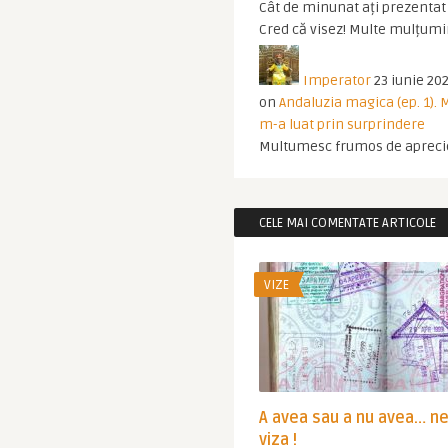
Cât de minunat ați prezentat t
Cred că visez! Multe mulțumir
Imperator
23 iunie 202
on
Andaluzia magica (ep. 1).
m-a luat prin surprindere
Multumesc frumos de apreci
CELE MAI COMENTATE ARTICOLE
VIZE
A avea sau a nu avea… n
viza !