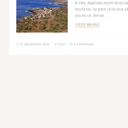
În fine, după mai multe încercă
insula Sal. Se pare că nu voia să
ştiu eu ce. Într-un ..
CITEȘTE MAI MULT
17 decembrie 2014
7037
0 Comentarii