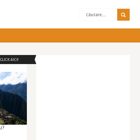
LICK AICI!
u?