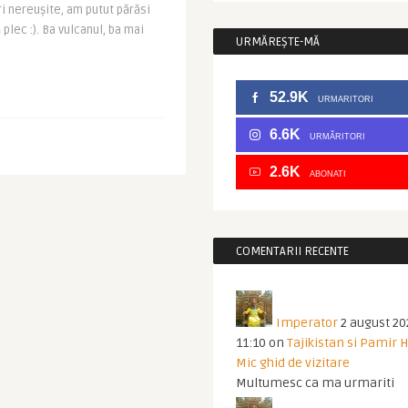
ri nereuşite, am putut părăsi
 plec :). Ba vulcanul, ba mai
URMĂREȘTE-MĂ
52.9K
URMARITORI
6.6K
URMĂRITORI
2.6K
ABONATI
COMENTARII RECENTE
Imperator
2 august 20
11:10
on
Tajikistan si Pamir 
Mic ghid de vizitare
Multumesc ca ma urmariti