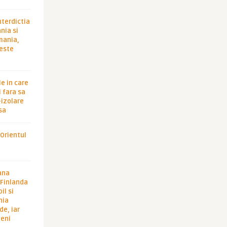
nterdictia
nia si
rmania,
 este
le in care
 fara sa
-izolare
sa
 Orientul
ana
i Finlanda
il si
hia
de, iar
veni