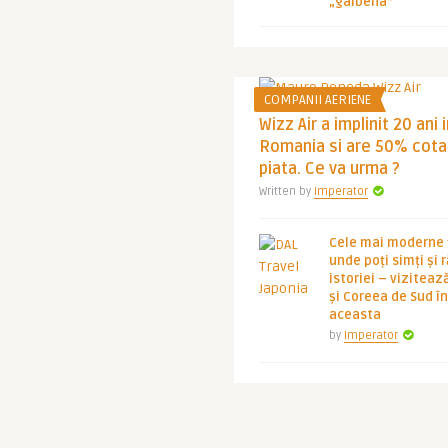
„galbena”
COMPANII AERIENE
Wizz Air a implinit 20 ani 
Romania si are 50% cota
piata. Ce va urma ?
Written by
Imperator
Cele mai moderne ț
unde poți simți și 
istoriei – viziteaz
și Coreea de Sud 
aceasta
by
Imperator