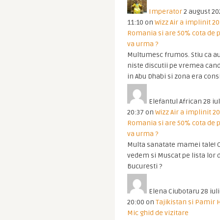
Imperator
2 august 20
11:10
on
Wizz Air a implinit 20
Romania si are 50% cota de p
va urma ?
Multumesc frumos. Stiu ca au
niste discutii pe vremea cand
in Abu Dhabi si zona era cons
Elefantul African
28 iul
20:37
on
Wizz Air a implinit 20
Romania si are 50% cota de p
va urma ?
Multa sanatate mamei tale! O
vedem si Muscat pe lista lor 
Bucuresti ?
Elena Ciubotaru
28 iul
20:00
on
Tajikistan si Pamir 
Mic ghid de vizitare