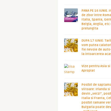
PANA PE 16 IUNIE. I
de zbor intre Roma
Italia, Spania, Ge
Belgia, Anglia, etc
prelungita
DUPA 17 IUNIE: Tari
vom putea calatori
fie nevoie de auto
la intoarcerea aca
Vize pentru Asia si
Apropiat
Posibil de saptam
viitoare: Irlanda s
devin „verzi”, posib
Italia si Franta, Ce
posibil ramane ver
Bulgaria poate de