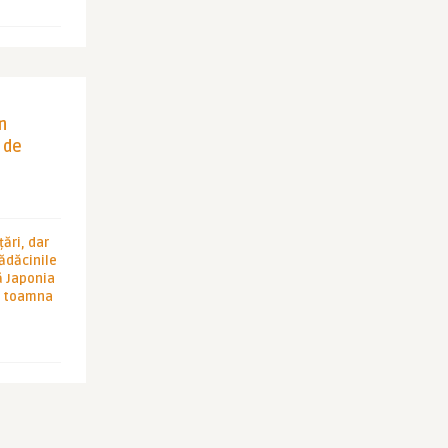
in
 de
ări, dar
rădăcinile
ă Japonia
în toamna