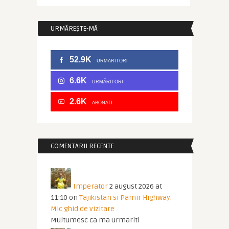
URMĂREȘTE-MĂ
52.9K
URMARITORI
6.6K
URMĂRITORI
2.6K
ABONATI
COMENTARII RECENTE
Imperator
2 august 2026 at
11:10
on
Tajikistan si Pamir Highway.
Mic ghid de vizitare
Multumesc ca ma urmariti