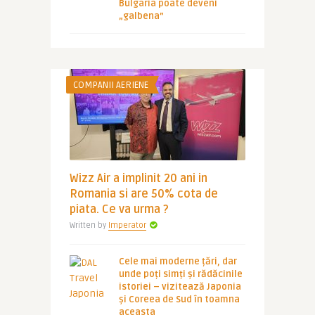
Bulgaria poate deveni
„galbena”
COMPANII AERIENE
Wizz Air a implinit 20 ani in
Romania si are 50% cota de
piata. Ce va urma ?
Written by
Imperator
Cele mai moderne țări, dar
unde poți simți și rădăcinile
istoriei – vizitează Japonia
și Coreea de Sud în toamna
aceasta