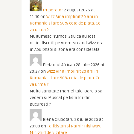
Imperator
2 august 2026 at
11:10
on
Wizz Air a implinit 20 ani in
Romania si are 50% cota de piata. Ce
va urma ?
Multumesc frumos. Stiu ca au fost
niste discutii pe vremea cand Wizz era
in Abu Dhabi si zona era considerata
Elefantul African
28 iulie 2026 at
20:37
on
Wizz Air a implinit 20 ani in
Romania si are 50% cota de piata. Ce
va urma ?
Multa sanatate mamei tale! Oare o sa
vedem si Muscat pe lista lor din
Bucuresti ?
Elena Ciubotaru
28 iulie 2026 at
20:00
on
Tajikistan si Pamir Highway.
Mic ghid de vizitare