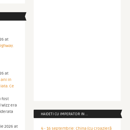
26 at
Highway.
26 at
 ani in
iata. Ce
 fost
 Wizz era
iderata
HAIDETI CU IMPERATOR IN …
ie 2026 at
4 - 16 septembrie: China (cu croazieră