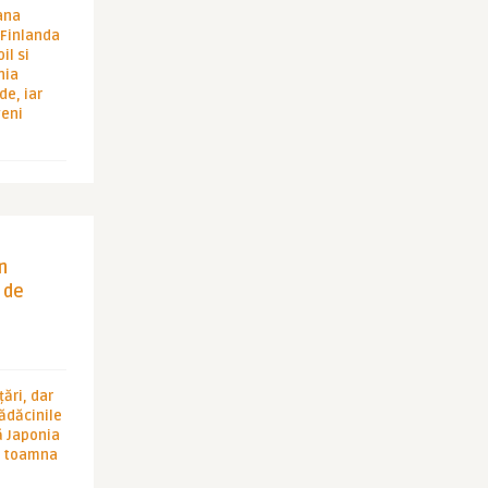
ana
i Finlanda
il si
hia
de, iar
veni
in
 de
ări, dar
rădăcinile
ă Japonia
în toamna