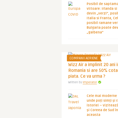
Posibil de saptam
viitoare: Irlanda s
devin „verzi”, posib
Italia si Franta, Ce
posibil ramane ver
Bulgaria poate de
„galbena”
COMPANII AERIENE
Wizz Air a implinit 20 ani 
Romania si are 50% cota
piata. Ce va urma ?
Written by
Imperator
Cele mai moderne ț
unde poți simți și 
istoriei – viziteaz
și Coreea de Sud 
aceasta