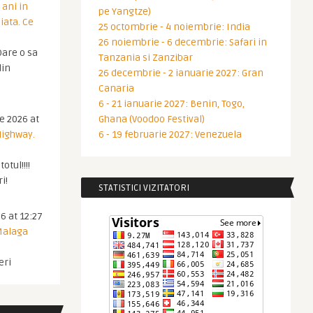
 ani in
pe Yangtze)
iata. Ce
25 octombrie - 4 noiembrie: India
26 noiembrie - 6 decembrie: Safari in
are o sa
Tanzania si Zanzibar
din
26 decembrie - 2 ianuarie 2027: Gran
Canaria
6 - 21 ianuarie 2027: Benin, Togo,
ie 2026 at
Ghana (Voodoo Festival)
Highway.
6 - 19 februarie 2027: Venezuela
otul!!!!
i!
STATISTICI VIZITATORI
6 at 12:27
 Malaga
eri