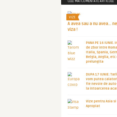
CELE MAI COMENTATE ARTICOLE
VIZE
A avea sau a nu avea… n
viza !
PANA PE 16 IUNIE. I
de zbor intre Roma
Italia, Spania, Ge
Belgia, Anglia, etc
prelungita
DUPA 17 IUNIE: Tari
vom putea calatori
fie nevoie de auto
la intoarcerea aca
Vize pentru Asia si
Apropiat