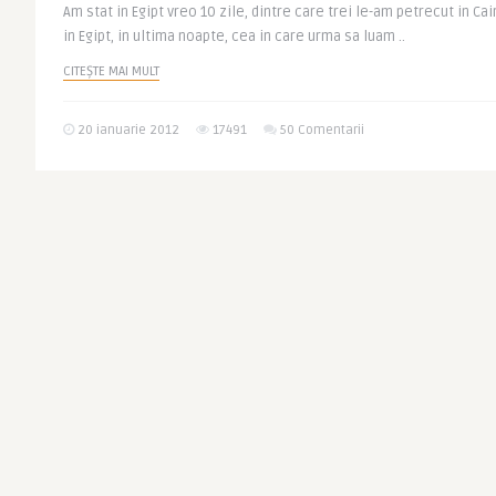
Am stat in Egipt vreo 10 zile, dintre care trei le-am petrecut in Ca
in Egipt, in ultima noapte, cea in care urma sa luam ..
CITEȘTE MAI MULT
20 ianuarie 2012
17491
50 Comentarii