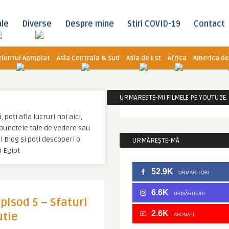
ale
Diverse
Despre mine
Stiri COVID-19
Contact
rientul Apropiat
Asia Centrala & Sud
Asia de Est
Africa
America de
URMARESTE-MI FILMELE PE YOUTUBE. C
poți afla lucruri noi aici,
u punctele tale de vedere sau
 Blog și poți descoperi o
URMĂREȘTE-MĂ
 Egipt
52.9K
URMARITORI
6.6K
URMĂRITORI
Episod 5 – Sfaturi
2.6K
utie
ABONATI