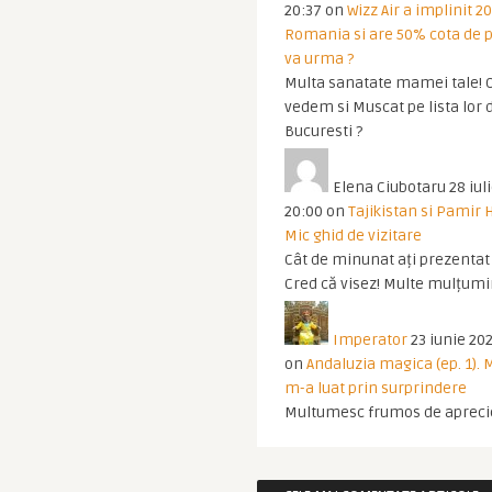
20:37
on
Wizz Air a implinit 20
Romania si are 50% cota de p
va urma ?
Multa sanatate mamei tale! O
vedem si Muscat pe lista lor 
Bucuresti ?
Elena Ciubotaru
28 iul
20:00
on
Tajikistan si Pamir 
Mic ghid de vizitare
Cât de minunat ați prezentat t
Cred că visez! Multe mulțumir
Imperator
23 iunie 202
on
Andaluzia magica (ep. 1).
m-a luat prin surprindere
Multumesc frumos de apreci