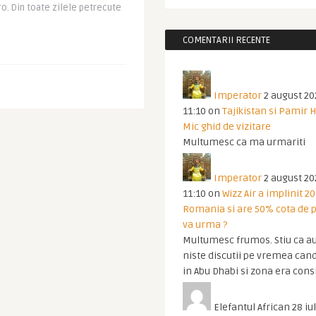
iro. Din toate zilele petrecute
COMENTARII RECENTE
Imperator
2 august 20
11:10
on
Tajikistan si Pamir 
Mic ghid de vizitare
Multumesc ca ma urmariti
Imperator
2 august 20
11:10
on
Wizz Air a implinit 20
Romania si are 50% cota de p
va urma ?
Multumesc frumos. Stiu ca au
niste discutii pe vremea cand
in Abu Dhabi si zona era cons
Elefantul African
28 iul