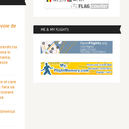
evoie de
ME & MY FLIGHTS
nterdictia
nia si
rmania,
 este
le in care
 fara sa
-izolare
sa
 Orientul