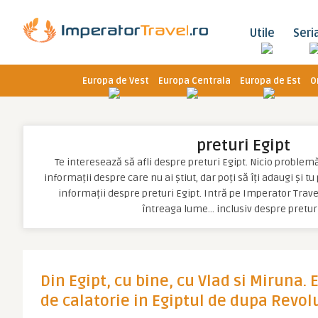
Utile
Seri
Europa de Vest
Europa Centrala
Europa de Est
O
preturi Egipt
Te interesează să afli despre preturi Egipt. Nicio problemă, 
informații despre care nu ai știut, dar poți să îți adaugi și t
informații despre preturi Egipt. Intră pe Imperator Travel
întreaga lume… inclusiv despre preturi
Din Egipt, cu bine, cu Vlad si Miruna. 
de calatorie in Egiptul de dupa Revol