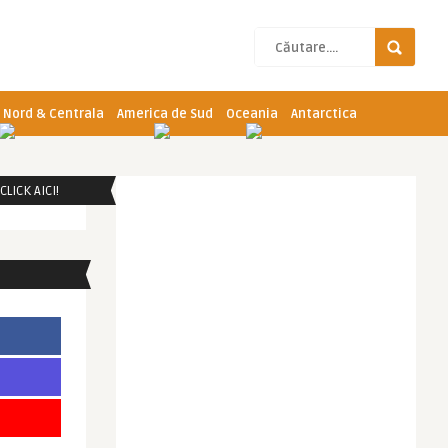
 Nord & Centrala
America de Sud
Oceania
Antarctica
LICK AICI!