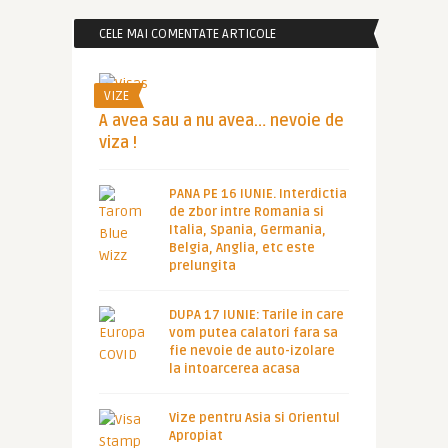
CELE MAI COMENTATE ARTICOLE
VIZE
A avea sau a nu avea… nevoie de
viza !
PANA PE 16 IUNIE. Interdictia
de zbor intre Romania si
Italia, Spania, Germania,
Belgia, Anglia, etc este
prelungita
DUPA 17 IUNIE: Tarile in care
vom putea calatori fara sa
fie nevoie de auto-izolare
la intoarcerea acasa
Vize pentru Asia si Orientul
Apropiat