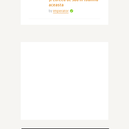
și Coreea de Sud în toamna
aceasta
by
Imperator