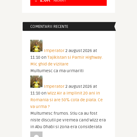
ABONATI
COMENTARII RECENTE
Imperator
2 august 2026 at
11:10
on
Tajikistan si Pamir Highway.
Mic ghid de vizitare
Multumesc ca ma urmariti
Imperator
2 august 2026 at
11:10
on
Wizz Air a implinit 20 ani in
Romania si are 50% cota de piata. Ce
va urma ?
Multumesc frumos. Stiu ca au fost
niste discutii pe vremea cand Wizz era
in Abu Dhabi si zona era considerata