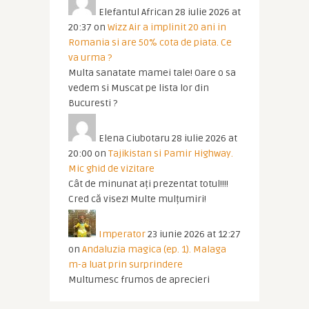
Elefantul African
28 iulie 2026 at
20:37
on
Wizz Air a implinit 20 ani in
Romania si are 50% cota de piata. Ce
va urma ?
Multa sanatate mamei tale! Oare o sa
vedem si Muscat pe lista lor din
Bucuresti ?
Elena Ciubotaru
28 iulie 2026 at
20:00
on
Tajikistan si Pamir Highway.
Mic ghid de vizitare
Cât de minunat ați prezentat totul!!!!
Cred că visez! Multe mulțumiri!
Imperator
23 iunie 2026 at 12:27
on
Andaluzia magica (ep. 1). Malaga
m-a luat prin surprindere
Multumesc frumos de aprecieri