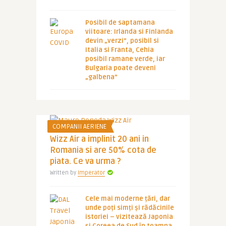
Posibil de saptamana
viitoare: Irlanda si Finlanda
devin „verzi”, posibil si
Italia si Franta, Cehia
posibil ramane verde, iar
Bulgaria poate deveni
„galbena”
COMPANII AERIENE
Wizz Air a implinit 20 ani in
Romania si are 50% cota de
piata. Ce va urma ?
Written by
Imperator
Cele mai moderne țări, dar
unde poți simți și rădăcinile
istoriei – vizitează Japonia