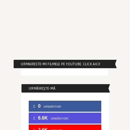
URMARESTE-MI FILMELE PE YOUTUBE. CLICK AICI!
URMĂREȘTE-MĂ
0
URMARITORI
6.6K
URMĂRITORI
2.6K