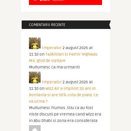
ABONATI
COMENTARII RECENTE
Imperator
2 august 2026 at
11:10
on
Tajikistan si Pamir Highway.
Mic ghid de vizitare
Multumesc ca ma urmariti
Imperator
2 august 2026 at
11:10
on
Wizz Air a implinit 20 ani in
Romania si are 50% cota de piata. Ce
va urma ?
Multumesc frumos. Stiu ca au fost
niste discutii pe vremea cand Wizz era
in Abu Dhabi si zona era considerata