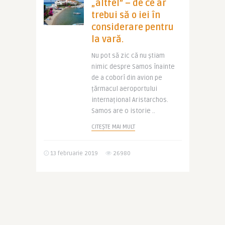
„altfel” – de ce ar
trebui să o iei în
considerare pentru
la vară.
Nu pot să zic că nu știam
nimic despre Samos înainte
de a coborî din avion pe
țărmacul aeroportului
internațional Aristarchos.
Samos are o istorie ..
CITEȘTE MAI MULT
13 februarie 2019
26980