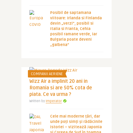
Posibil de saptamana
viitoare: Irlanda si Finlanda
devin „verzi”, posibil si
Italia si Franta, Cehia
posibil ramane verde, iar
Bulgaria poate deveni
„galbena”
COMPANII AERIENE
Wizz Air a implinit 20 ani in
Romania si are 50% cota de
piata. Ce va urma ?
Written by
Imperator
Cele mai moderne țări, dar
unde poți simți și rădăcinile
istoriei – vizitează Japonia
și Coreea de Sud în toamna