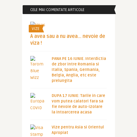
CELE MAI COMENTATE ARTICOLE
VIZE
A avea sau a nu avea… nevoie de
viza !
PANA PE 16 IUNIE. Interdictia
de zbor intre Romania si
Italia, Spania, Germania,
Belgia, Anglia, etc este
prelungita
DUPA 17 IUNIE: Tarile in care
vom putea calatori fara sa
fie nevoie de auto-izolare
la intoarcerea acasa
Vize pentru Asia si Orientul
Apropiat