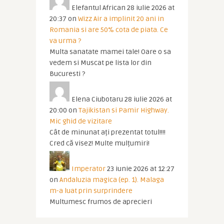
Elefantul African
28 iulie 2026 at
20:37
on
Wizz Air a implinit 20 ani in
Romania si are 50% cota de piata. Ce
va urma ?
Multa sanatate mamei tale! Oare o sa
vedem si Muscat pe lista lor din
Bucuresti ?
Elena Ciubotaru
28 iulie 2026 at
20:00
on
Tajikistan si Pamir Highway.
Mic ghid de vizitare
Cât de minunat ați prezentat totul!!!!
Cred că visez! Multe mulțumiri!
Imperator
23 iunie 2026 at 12:27
on
Andaluzia magica (ep. 1). Malaga
m-a luat prin surprindere
Multumesc frumos de aprecieri