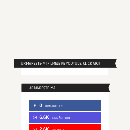
URMARESTE-MI FILMELE PE YOUTUBE. CLICK AICI!
URMĂREȘTE-MĂ
0
URMARITORI
6.6K
URMĂRITORI
2.6K