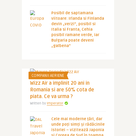
Posibil de saptamana
viitoare: Irlanda si Finlanda
devin „verzi”, posibil si
Italia si Franta, Cehia
posibil ramane verde, iar
Bulgaria poate deveni
„galbena”
COMPANII AERIENE
Wizz Air a implinit 20 ani in
Romania si are 50% cota de
piata. Ce va urma ?
Written by
Imperator
Cele mai moderne țări, dar
unde poți simți și rădăcinile
istoriei – vizitează Japonia
și Coreea de Sud în toamna