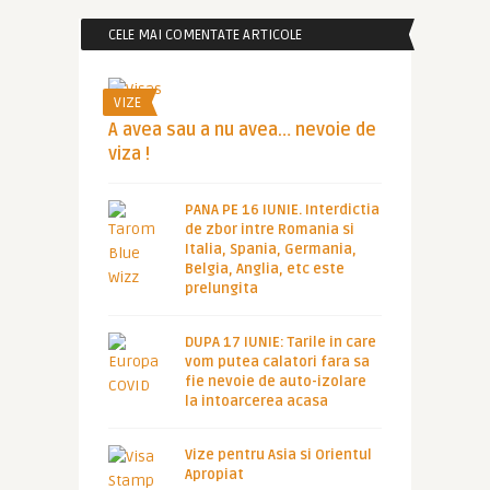
CELE MAI COMENTATE ARTICOLE
VIZE
A avea sau a nu avea… nevoie de
viza !
PANA PE 16 IUNIE. Interdictia
de zbor intre Romania si
Italia, Spania, Germania,
Belgia, Anglia, etc este
prelungita
DUPA 17 IUNIE: Tarile in care
vom putea calatori fara sa
fie nevoie de auto-izolare
la intoarcerea acasa
Vize pentru Asia si Orientul
Apropiat