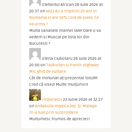
Elefantul African
28 iulie 2026 at
20:37
on
Wizz Air a implinit 20 ani in
Romania si are 50% cota de piata. Ce
va urma ?
Multa sanatate mamei tale! Oare o sa
vedem si Muscat pe lista lor din
Bucuresti ?
Elena Ciubotaru
28 iulie 2026 at
20:00
on
Tajikistan si Pamir Highway.
Mic ghid de vizitare
Cât de minunat ați prezentat totul!!!!
Cred că visez! Multe mulțumiri!
Imperator
23 iunie 2026 at 12:27
on
Andaluzia magica (ep. 1). Malaga
m-a luat prin surprindere
Multumesc frumos de aprecieri