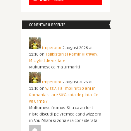
ABONATI
COMENTARII RECENTE
Imperator
2 august 2026 at
11:10
on
Tajikistan si Pamir Highway.
Mic ghid de vizitare
Multumesc ca ma urmariti
Imperator
2 august 2026 at
11:10
on
Wizz Air a implinit 20 ani in
Romania si are 50% cota de piata. Ce
va urma ?
Multumesc frumos. Stiu ca au fost
niste discutii pe vremea cand Wizz era
in Abu Dhabi si zona era considerata