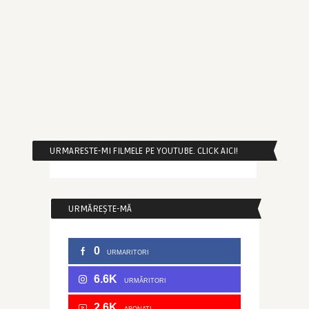
URMARESTE-MI FILMELE PE YOUTUBE. CLICK AICI!
URMĂREȘTE-MĂ
0
URMARITORI
6.6K
URMĂRITORI
2.6K