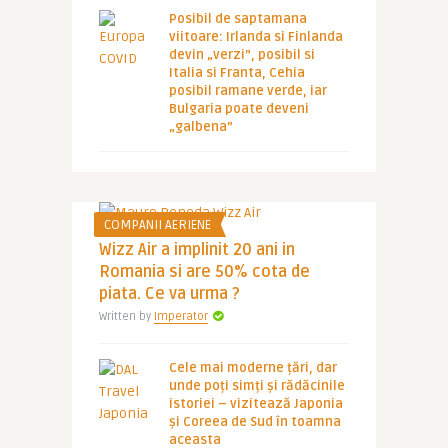
Posibil de saptamana
viitoare: Irlanda si Finlanda
devin „verzi”, posibil si
Italia si Franta, Cehia
posibil ramane verde, iar
Bulgaria poate deveni
„galbena”
COMPANII AERIENE
Wizz Air a implinit 20 ani in
Romania si are 50% cota de
piata. Ce va urma ?
Written by
Imperator
Cele mai moderne țări, dar
unde poți simți și rădăcinile
istoriei – vizitează Japonia
și Coreea de Sud în toamna
aceasta