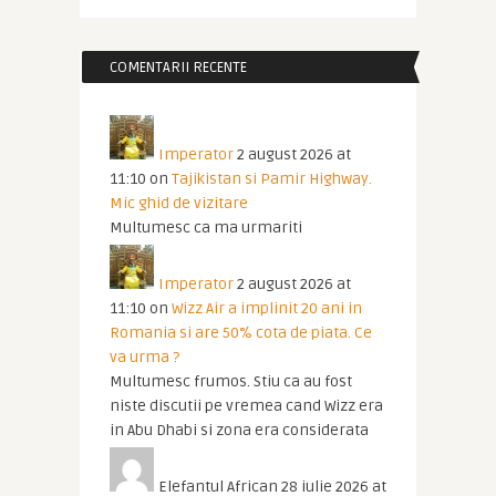
COMENTARII RECENTE
Imperator
2 august 2026 at
11:10
on
Tajikistan si Pamir Highway.
Mic ghid de vizitare
Multumesc ca ma urmariti
Imperator
2 august 2026 at
11:10
on
Wizz Air a implinit 20 ani in
Romania si are 50% cota de piata. Ce
va urma ?
Multumesc frumos. Stiu ca au fost
niste discutii pe vremea cand Wizz era
in Abu Dhabi si zona era considerata
Elefantul African
28 iulie 2026 at