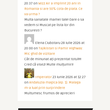
20:37
on
Wizz Air a implinit 20 ani in
Romania si are 50% cota de piata. Ce
va urma ?
Multa sanatate mamei tale! Oare o sa
vedem si Muscat pe lista lor din
Bucuresti ?
Elena Ciubotaru
28 iulie 2026 at
20:00
on
Tajikistan si Pamir Highway.
Mic ghid de vizitare
Cât de minunat ați prezentat totul!!!!
Cred că visez! Multe mulțumiri!
Imperator
23 iunie 2026 at 12:27
on
Andaluzia magica (ep. 1). Malaga
m-a luat prin surprindere
Multumesc frumos de aprecieri