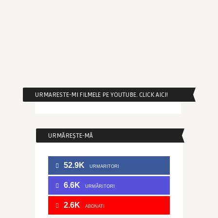
URMARESTE-MI FILMELE PE YOUTUBE. CLICK AICI!
URMĂREȘTE-MĂ
52.9K
URMARITORI
6.6K
URMĂRITORI
2.6K
ABONATI