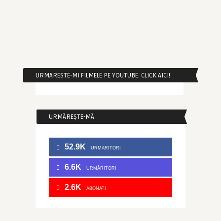
URMARESTE-MI FILMELE PE YOUTUBE. CLICK AICI!
URMĂREȘTE-MĂ
52.9K
URMARITORI
6.6K
URMĂRITORI
2.6K
ABONATI