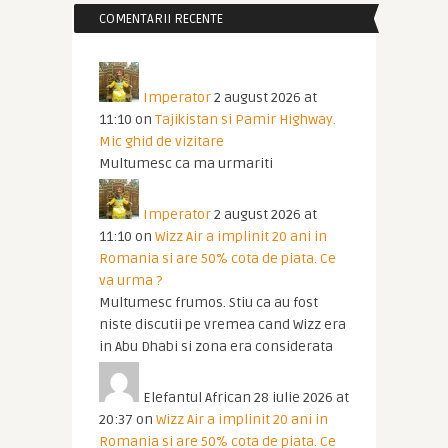
COMENTARII RECENTE
Imperator
2 august 2026 at
11:10
on
Tajikistan si Pamir Highway.
Mic ghid de vizitare
Multumesc ca ma urmariti
Imperator
2 august 2026 at
11:10
on
Wizz Air a implinit 20 ani in
Romania si are 50% cota de piata. Ce
va urma ?
Multumesc frumos. Stiu ca au fost
niste discutii pe vremea cand Wizz era
in Abu Dhabi si zona era considerata
Elefantul African
28 iulie 2026 at
20:37
on
Wizz Air a implinit 20 ani in
Romania si are 50% cota de piata. Ce