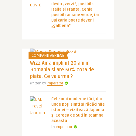
devin „verzi”, posibil si
Italia si Franta, Cehia
posibil ramane verde, iar
Bulgaria poate deveni
„galbena”
COMPANII AERIENE
Wizz Air a implinit 20 ani in
Romania si are 50% cota de
piata. Ce va urma ?
Written by
Imperator
Cele mai moderne țări, dar
unde poți simți și rădăcinile
istoriei – vizitează Japonia
și Coreea de Sud în toamna
aceasta
by
Imperator