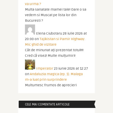
va urma ?
Multa sanatate mamei tale! Oare o sa
vedem si Muscat pe lista lor din
Bucuresti ?
Elena Ciubotaru
28 iulie 2026 at
20:00
on
Tajikistan si Pamir Highway.
Mic ghid de vizitare
Cât de minunat ați prezentat totul!!!!
Cred că visez! Multe mulțumiri!
Imperator
23 iunie 2026 at 12:27
on
Andaluzia magica (ep. 1). Malaga
m-a luat prin surprindere
Multumesc frumos de aprecieri
CELE MAI COMENTATE ARTICOLE