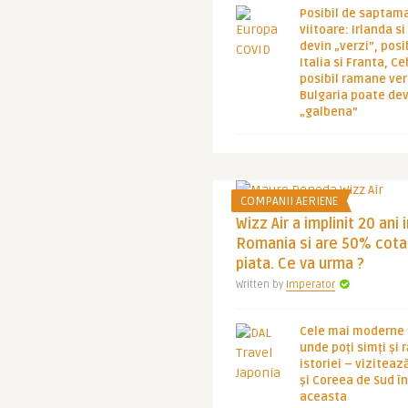
Posibil de saptam
viitoare: Irlanda s
devin „verzi”, posib
Italia si Franta, Ce
posibil ramane ver
Bulgaria poate de
„galbena”
COMPANII AERIENE
Wizz Air a implinit 20 ani 
Romania si are 50% cota
piata. Ce va urma ?
Written by
Imperator
Cele mai moderne ț
unde poți simți și 
istoriei – viziteaz
și Coreea de Sud 
aceasta