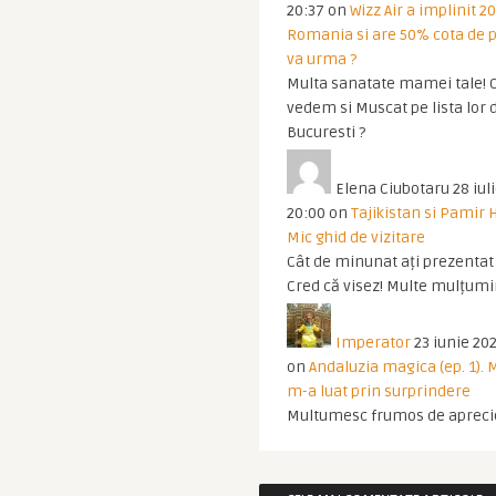
20:37
on
Wizz Air a implinit 20
Romania si are 50% cota de p
va urma ?
Multa sanatate mamei tale! O
vedem si Muscat pe lista lor 
Bucuresti ?
Elena Ciubotaru
28 iul
20:00
on
Tajikistan si Pamir 
Mic ghid de vizitare
Cât de minunat ați prezentat t
Cred că visez! Multe mulțumir
Imperator
23 iunie 202
on
Andaluzia magica (ep. 1).
m-a luat prin surprindere
Multumesc frumos de apreci