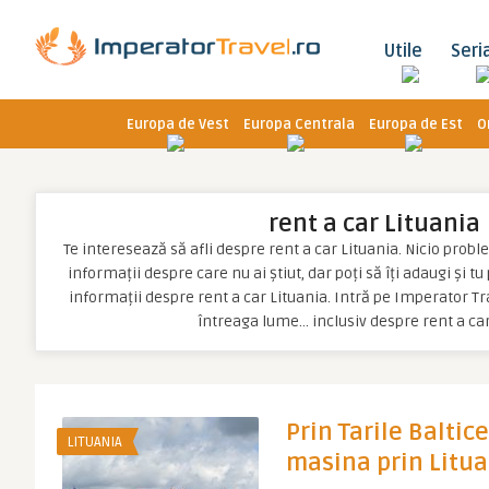
Utile
Seri
Europa de Vest
Europa Centrala
Europa de Est
O
rent a car Lituania
Te interesează să afli despre rent a car Lituania. Nicio problem
informații despre care nu ai știut, dar poți să îți adaugi și t
informații despre rent a car Lituania. Intră pe Imperator Tra
întreaga lume… inclusiv despre rent a car
Prin Tarile Baltice 
LITUANIA
masina prin Litu