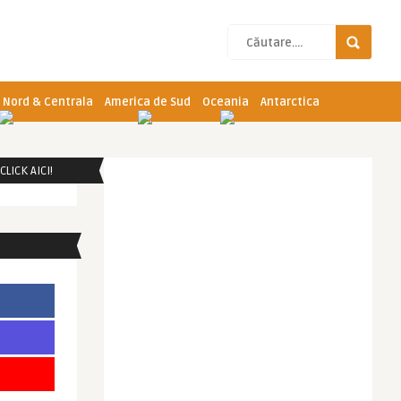
 Nord & Centrala
America de Sud
Oceania
Antarctica
LICK AICI!