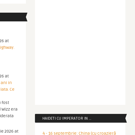
26 at
Highway.
26 at
 ani in
iata. Ce
 fost
 Wizz era
iderata
HAIDETI CU IMPERATOR IN …
ie 2026 at
4 - 16 septembrie: China (cu croazieră