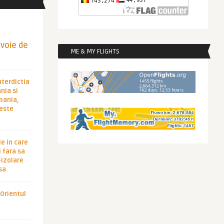
evoie de
ME & MY FLIGHTS
nterdictia
nia si
rmania,
 este
le in care
 fara sa
-izolare
sa
 Orientul