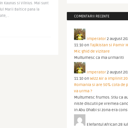
in Kaunas si Vilnius. Mai sunt
lul Marii Baltice pana la
te, ..
COMENTARII RECENTE
Imperator
2 august 20
11:10
on
Tajikistan si Pamir 
Mic ghid de vizitare
Multumesc ca ma urmariti
Imperator
2 august 20
11:10
on
Wizz Air a implinit 20
Romania si are 50% cota de p
va urma ?
Multumesc frumos. Stiu ca au
niste discutii pe vremea cand
in Abu Dhabi si zona era cons
Elefantul African
28 iul