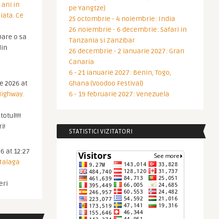
 ani in
pe Yangtze)
iata. Ce
25 octombrie - 4 noiembrie: India
26 noiembrie - 6 decembrie: Safari in
are o sa
Tanzania si Zanzibar
din
26 decembrie - 2 ianuarie 2027: Gran
Canaria
6 - 21 ianuarie 2027: Benin, Togo,
ie 2026 at
Ghana (Voodoo Festival)
Highway.
6 - 19 februarie 2027: Venezuela
otul!!!!
i!
STATISTICI VIZITATORI
6 at 12:27
 Malaga
eri