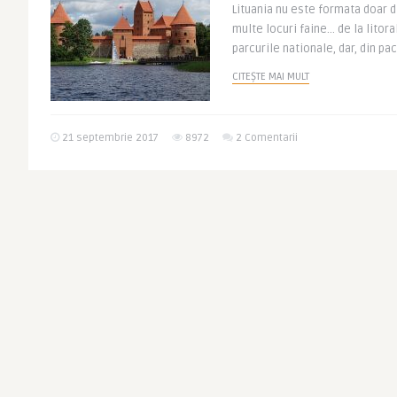
Lituania nu este formata doar d
multe locuri faine… de la litora
parcurile nationale, dar, din paca
CITEȘTE MAI MULT
21 septembrie 2017
8972
2 Comentarii