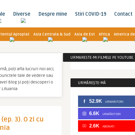
ale
Diverse
Despre mine
Stiri COVID-19
Contact
rientul Apropiat
Asia Centrala & Sud
Asia de Est
Africa
America de
URMARESTE-MI FILMELE PE YOUTUBE. C
ă, poți afla lucruri noi aici,
u punctele tale de vedere sau
vel Blog și poți descoperi o
URMĂREȘTE-MĂ
 Lituania
52.9K
URMARITORI
6.6K
URMĂRITORI
(ep. 3). O zi cu
2.6K
ania
ABONATI