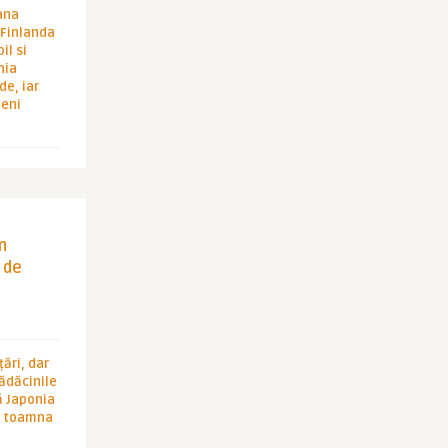
ana
i Finlanda
il si
hia
de, iar
veni
in
 de
ări, dar
rădăcinile
ă Japonia
în toamna