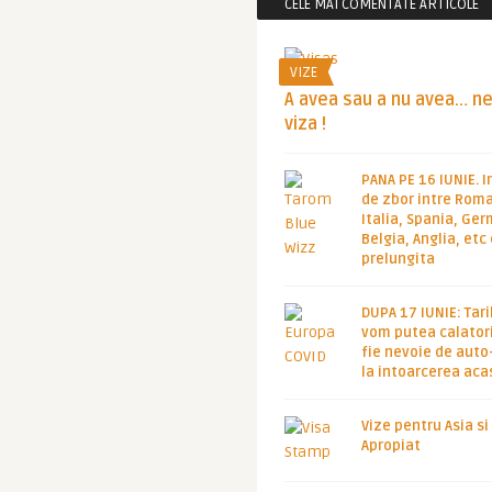
CELE MAI COMENTATE ARTICOLE
VIZE
A avea sau a nu avea… n
viza !
PANA PE 16 IUNIE. I
de zbor intre Roma
Italia, Spania, Ge
Belgia, Anglia, etc
prelungita
DUPA 17 IUNIE: Tari
vom putea calatori
fie nevoie de auto
la intoarcerea aca
Vize pentru Asia si
Apropiat