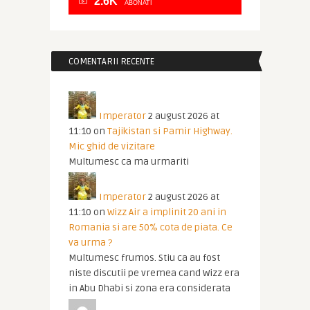
2.6K
ABONATI
COMENTARII RECENTE
Imperator
2 august 2026 at
11:10
on
Tajikistan si Pamir Highway.
Mic ghid de vizitare
Multumesc ca ma urmariti
Imperator
2 august 2026 at
11:10
on
Wizz Air a implinit 20 ani in
Romania si are 50% cota de piata. Ce
va urma ?
Multumesc frumos. Stiu ca au fost
niste discutii pe vremea cand Wizz era
in Abu Dhabi si zona era considerata