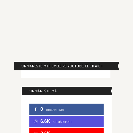
URMARESTE-MI FILMELE PE YOUTUBE. CLICK AICI!
URMĂREȘTE-MĂ
0
URMARITORI
6.6K
URMĂRITORI