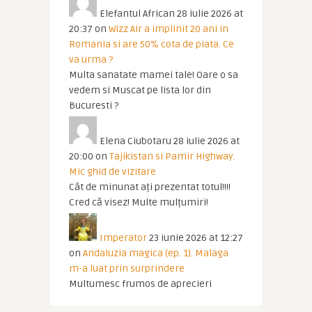
Elefantul African
28 iulie 2026 at
20:37
on
Wizz Air a implinit 20 ani in
Romania si are 50% cota de piata. Ce
va urma ?
Multa sanatate mamei tale! Oare o sa
vedem si Muscat pe lista lor din
Bucuresti ?
Elena Ciubotaru
28 iulie 2026 at
20:00
on
Tajikistan si Pamir Highway.
Mic ghid de vizitare
Cât de minunat ați prezentat totul!!!!
Cred că visez! Multe mulțumiri!
Imperator
23 iunie 2026 at 12:27
on
Andaluzia magica (ep. 1). Malaga
m-a luat prin surprindere
Multumesc frumos de aprecieri