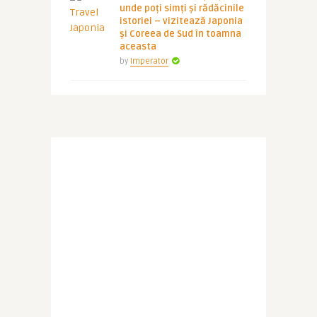
unde poți simți și rădăcinile
istoriei – vizitează Japonia
și Coreea de Sud în toamna
aceasta
by
Imperator