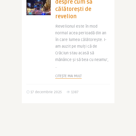
despre cum să
călătorești de
revelion
Revelionul este în mod
normal acea perioadă din an
în care lumea călătorește. I-
am auzit pe mulți că de
Crăciun stau acasă să
mănânce și să bea cu neamu’,
..
CITEȘTE MAI MULT
17 decembrie 2025
1387