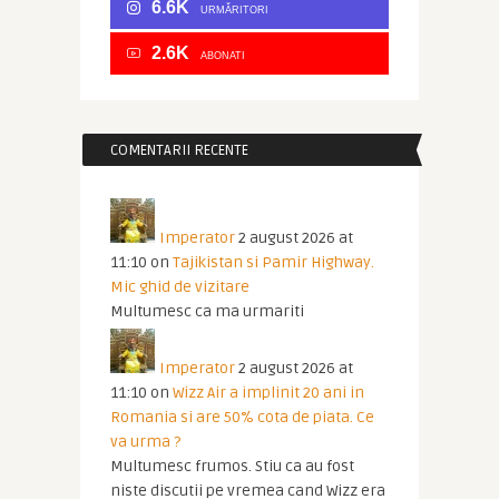
6.6K
URMĂRITORI
2.6K
ABONATI
COMENTARII RECENTE
Imperator
2 august 2026 at
11:10
on
Tajikistan si Pamir Highway.
Mic ghid de vizitare
Multumesc ca ma urmariti
Imperator
2 august 2026 at
11:10
on
Wizz Air a implinit 20 ani in
Romania si are 50% cota de piata. Ce
va urma ?
Multumesc frumos. Stiu ca au fost
niste discutii pe vremea cand Wizz era