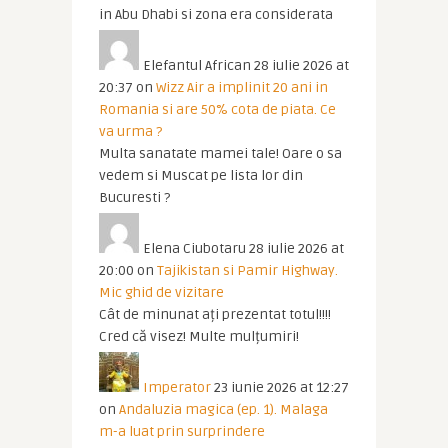
in Abu Dhabi si zona era considerata
Elefantul African
28 iulie 2026 at
20:37
on
Wizz Air a implinit 20 ani in
Romania si are 50% cota de piata. Ce
va urma ?
Multa sanatate mamei tale! Oare o sa
vedem si Muscat pe lista lor din
Bucuresti ?
Elena Ciubotaru
28 iulie 2026 at
20:00
on
Tajikistan si Pamir Highway.
Mic ghid de vizitare
Cât de minunat ați prezentat totul!!!!
Cred că visez! Multe mulțumiri!
Imperator
23 iunie 2026 at 12:27
on
Andaluzia magica (ep. 1). Malaga
m-a luat prin surprindere