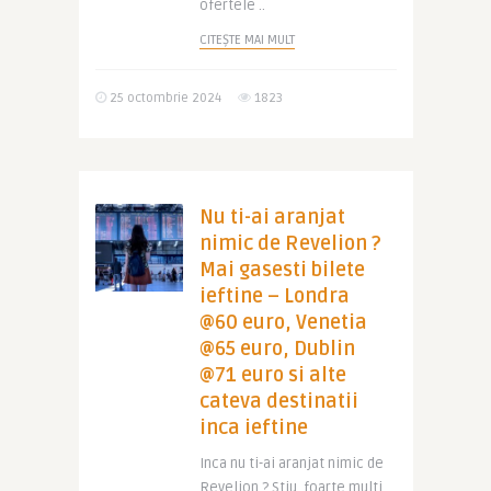
ofertele ..
CITEȘTE MAI MULT
25 octombrie 2024
1823
Nu ti-ai aranjat
nimic de Revelion ?
Mai gasesti bilete
ieftine – Londra
@60 euro, Venetia
@65 euro, Dublin
@71 euro si alte
cateva destinatii
inca ieftine
Inca nu ti-ai aranjat nimic de
Revelion ? Stiu, foarte multi