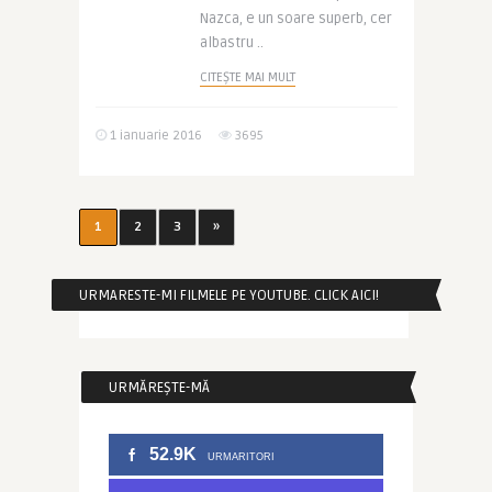
Nazca, e un soare superb, cer
albastru ..
CITEȘTE MAI MULT
1 ianuarie 2016
3695
1
2
3
»
URMARESTE-MI FILMELE PE YOUTUBE. CLICK AICI!
URMĂREȘTE-MĂ
52.9K
URMARITORI