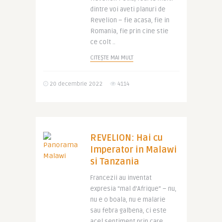
dintre voi aveti planuri de
Revelion – fie acasa, fie in
Romania, fie prin cine stie
ce colt ..
CITEȘTE MAI MULT
20 decembrie 2022
4114
REVELION: Hai cu
Imperator in Malawi
si Tanzania
Francezii au inventat
expresia “mal d’Afrique” – nu,
nu e o boala, nu e malarie
sau febra galbena, ci este
acel sentiment prin care