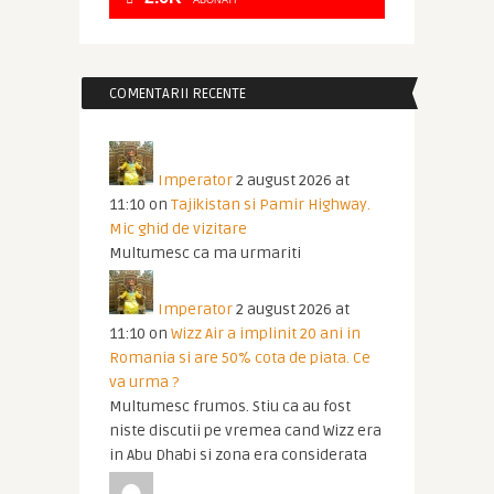
ABONATI
COMENTARII RECENTE
Imperator
2 august 2026 at
11:10
on
Tajikistan si Pamir Highway.
Mic ghid de vizitare
Multumesc ca ma urmariti
Imperator
2 august 2026 at
11:10
on
Wizz Air a implinit 20 ani in
Romania si are 50% cota de piata. Ce
va urma ?
Multumesc frumos. Stiu ca au fost
niste discutii pe vremea cand Wizz era
in Abu Dhabi si zona era considerata