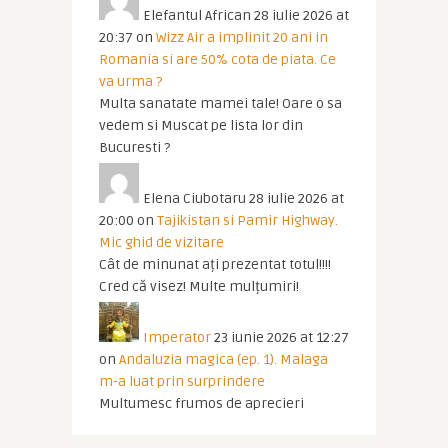
Elefantul African
28 iulie 2026 at
20:37
on
Wizz Air a implinit 20 ani in
Romania si are 50% cota de piata. Ce
va urma ?
Multa sanatate mamei tale! Oare o sa
vedem si Muscat pe lista lor din
Bucuresti ?
Elena Ciubotaru
28 iulie 2026 at
20:00
on
Tajikistan si Pamir Highway.
Mic ghid de vizitare
Cât de minunat ați prezentat totul!!!!
Cred că visez! Multe mulțumiri!
Imperator
23 iunie 2026 at 12:27
on
Andaluzia magica (ep. 1). Malaga
m-a luat prin surprindere
Multumesc frumos de aprecieri