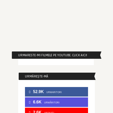
URMARESTE-MI FILMELE PE YOUTUBE. CLICK AICI!
URMĂREȘTE-MĂ
52.9K
URMARITORI
6.6K
URMĂRITORI
2.6K