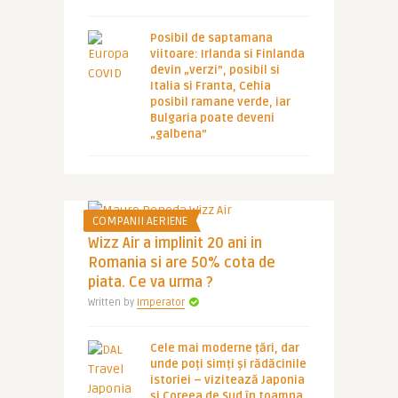
Posibil de saptamana
viitoare: Irlanda si Finlanda
devin „verzi”, posibil si
Italia si Franta, Cehia
posibil ramane verde, iar
Bulgaria poate deveni
„galbena”
COMPANII AERIENE
Wizz Air a implinit 20 ani in
Romania si are 50% cota de
piata. Ce va urma ?
Written by
Imperator
Cele mai moderne țări, dar
unde poți simți și rădăcinile
istoriei – vizitează Japonia
și Coreea de Sud în toamna