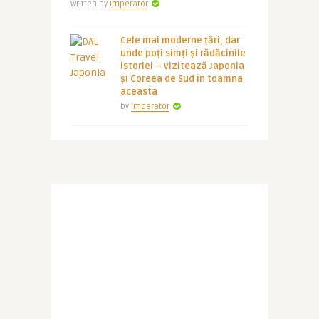
Written by
Imperator
Cele mai moderne țări, dar
unde poți simți și rădăcinile
istoriei – vizitează Japonia
și Coreea de Sud în toamna
aceasta
by
Imperator