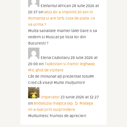
Elefantul African
28 iulie 2026 at
20:37
on
Wizz Air a implinit 20 ani in
Romania si are 50% cota de piata. Ce
va urma ?
Multa sanatate mamei tale! Oare o sa
vedem si Muscat pe lista lor din
Bucuresti ?
Elena Ciubotaru
28 iulie 2026 at
20:00
on
Tajikistan si Pamir Highway.
Mic ghid de vizitare
Cât de minunat ați prezentat totul!!!!
Cred că visez! Multe mulțumiri!
Imperator
23 iunie 2026 at 12:27
on
Andaluzia magica (ep. 1). Malaga
m-a luat prin surprindere
Multumesc frumos de aprecieri