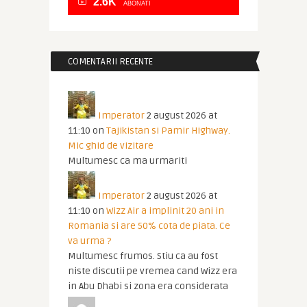
2.6K
ABONATI
COMENTARII RECENTE
Imperator
2 august 2026 at
11:10
on
Tajikistan si Pamir Highway.
Mic ghid de vizitare
Multumesc ca ma urmariti
Imperator
2 august 2026 at
11:10
on
Wizz Air a implinit 20 ani in
Romania si are 50% cota de piata. Ce
va urma ?
Multumesc frumos. Stiu ca au fost
niste discutii pe vremea cand Wizz era
in Abu Dhabi si zona era considerata