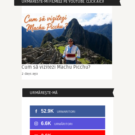
URMARESTE-MI FILMELE PE YOUTUBE. CLICK AICI!
Cum să vizitezi Machu Picchu?
2 days ago
URMĂREȘTE-MĂ
52.9K
URMARITORI
6.6K
URMĂRITORI