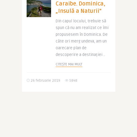
Caraibe. Dominica,
„Insulă a Naturii”
Din capul locului, trebuie să
spun că nu am realizat ce îmi
propusesem în Dominica. De
câte ori merg undeva, am un
oarecare plan de
descoperire a destinației ..
CITEȘTE MAI MULT
26 februarie 2019
5848