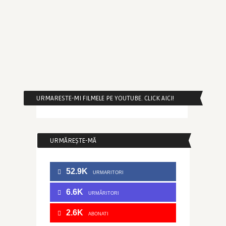
URMARESTE-MI FILMELE PE YOUTUBE. CLICK AICI!
URMĂREȘTE-MĂ
52.9K
URMARITORI
6.6K
URMĂRITORI
2.6K
ABONATI