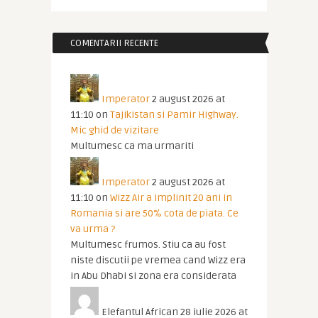
COMENTARII RECENTE
Imperator
2 august 2026 at
11:10
on
Tajikistan si Pamir Highway.
Mic ghid de vizitare
Multumesc ca ma urmariti
Imperator
2 august 2026 at
11:10
on
Wizz Air a implinit 20 ani in
Romania si are 50% cota de piata. Ce
va urma ?
Multumesc frumos. Stiu ca au fost
niste discutii pe vremea cand Wizz era
in Abu Dhabi si zona era considerata
Elefantul African
28 iulie 2026 at