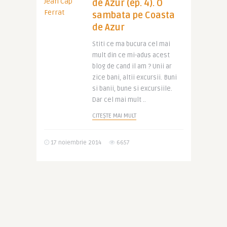
de Azur (ep. 4). O
sambata pe Coasta
de Azur
Stiti ce ma bucura cel mai
mult din ce mi-adus acest
blog de cand il am ? Unii ar
zice bani, altii excursii. Buni
si banii, bune si excursiile.
Dar cel mai mult ..
CITEȘTE MAI MULT
17 noiembrie 2014
6657