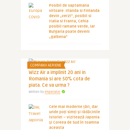
Posibil de saptamana
viitoare: Irlanda si Finlanda
devin „verzi”, posibil si
Italia si Franta, Cehia
posibil ramane verde, iar
Bulgaria poate deveni
„galbena”
COMPANII AERIENE
Wizz Air a implinit 20 ani in
Romania si are 50% cota de
piata. Ce va urma ?
Written by
Imperator
Cele mai moderne țări, dar
unde poți simți și rădăcinile
istoriei – vizitează Japonia
și Coreea de Sud în toamna
aceasta