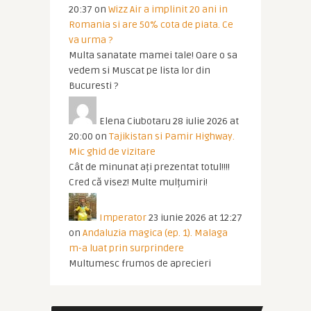
20:37
on
Wizz Air a implinit 20 ani in
Romania si are 50% cota de piata. Ce
va urma ?
Multa sanatate mamei tale! Oare o sa
vedem si Muscat pe lista lor din
Bucuresti ?
Elena Ciubotaru
28 iulie 2026 at
20:00
on
Tajikistan si Pamir Highway.
Mic ghid de vizitare
Cât de minunat ați prezentat totul!!!!
Cred că visez! Multe mulțumiri!
Imperator
23 iunie 2026 at 12:27
on
Andaluzia magica (ep. 1). Malaga
m-a luat prin surprindere
Multumesc frumos de aprecieri