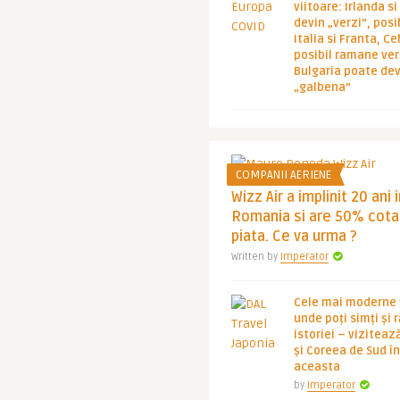
viitoare: Irlanda s
devin „verzi”, posib
Italia si Franta, Ce
posibil ramane ver
Bulgaria poate de
„galbena”
COMPANII AERIENE
Wizz Air a implinit 20 ani 
Romania si are 50% cota
piata. Ce va urma ?
Written by
Imperator
Cele mai moderne ț
unde poți simți și 
istoriei – viziteaz
și Coreea de Sud 
aceasta
by
Imperator