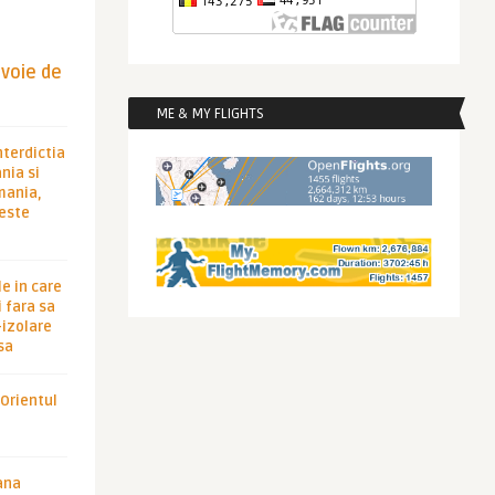
evoie de
ME & MY FLIGHTS
nterdictia
nia si
rmania,
 este
le in care
 fara sa
-izolare
sa
 Orientul
ana