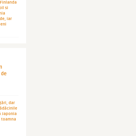
i Finlanda
il si
hia
de, iar
veni
in
 de
ări, dar
rădăcinile
ă Japonia
în toamna