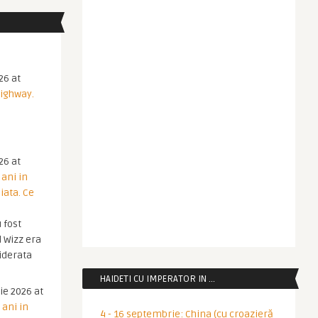
26 at
Highway.
26 at
 ani in
iata. Ce
 fost
 Wizz era
iderata
HAIDETI CU IMPERATOR IN …
ie 2026 at
 ani in
4 - 16 septembrie: China (cu croazieră