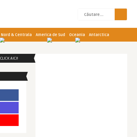
 Nord & Centrala
America de Sud
Oceania
Antarctica
LICK AICI!