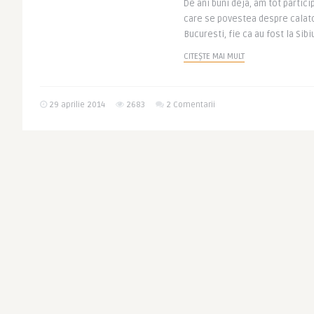
De ani buni deja, am tot partic
care se povestea despre calator
Bucuresti, fie ca au fost la Sibi
CITEȘTE MAI MULT
29 aprilie 2014
2683
2 Comentarii