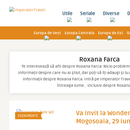
Utile
Seriale
Diverse
D
Europa de Vest
Europa Centrala
Europa de Est
O
Roxana Farca
Te interesează să afli despre Roxana Farca. Nicio problemă, 
informații despre care nu ai știut, dar poți să îți adaugi și t
informații despre Roxana Farca. Intră pe Imperator Travel
întreaga lume… inclusiv despre Roxan
Va invit la Wonde
EVENIMENTE
Mogosoaia, 29 iu