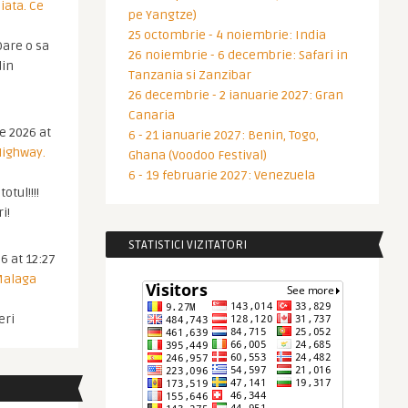
iata. Ce
pe Yangtze)
25 octombrie - 4 noiembrie: India
are o sa
26 noiembrie - 6 decembrie: Safari in
din
Tanzania si Zanzibar
26 decembrie - 2 ianuarie 2027: Gran
Canaria
ie 2026 at
6 - 21 ianuarie 2027: Benin, Togo,
Highway.
Ghana (Voodoo Festival)
6 - 19 februarie 2027: Venezuela
otul!!!!
i!
STATISTICI VIZITATORI
6 at 12:27
 Malaga
eri