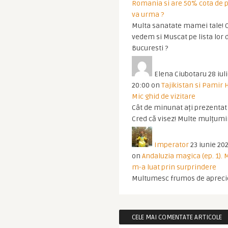
Romania si are 50% cota de p
va urma ?
Multa sanatate mamei tale! O
vedem si Muscat pe lista lor 
Bucuresti ?
Elena Ciubotaru
28 iul
20:00
on
Tajikistan si Pamir 
Mic ghid de vizitare
Cât de minunat ați prezentat t
Cred că visez! Multe mulțumir
Imperator
23 iunie 202
on
Andaluzia magica (ep. 1).
m-a luat prin surprindere
Multumesc frumos de apreci
CELE MAI COMENTATE ARTICOLE