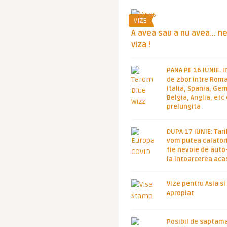
VIZE
A avea sau a nu avea… n
viza !
PANA PE 16 IUNIE. I
de zbor intre Roma
Italia, Spania, Ge
Belgia, Anglia, etc
prelungita
DUPA 17 IUNIE: Tari
vom putea calatori
fie nevoie de auto
la intoarcerea aca
Vize pentru Asia si
Apropiat
Posibil de saptam