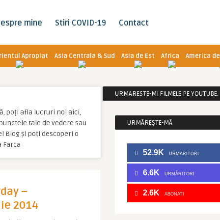
espre mine
Stiri COVID-19
Contact
rientul Apropiat
Asia Centrala & Sud
Asia de Est
Africa
America de
URMARESTE-MI FILMELE PE YOUTUBE. C
poți afla lucruri noi aici,
u punctele tale de vedere sau
URMĂREȘTE-MĂ
 Blog și poți descoperi o
a Farca
52.9K
URMARITORI
6.6K
URMĂRITORI
rday –
2.6K
ABONATI
nie 2014