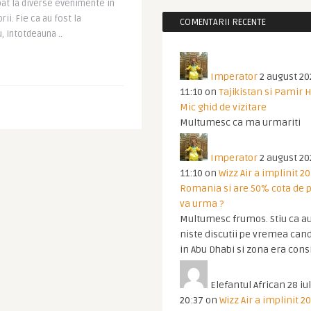
ipat la diverse evenimente in
ii. Fie ca au fost la
COMENTARII RECENTE
u, intotdeauna ..
Imperator
2 august 20
11:10
on
Tajikistan si Pamir 
Mic ghid de vizitare
Multumesc ca ma urmariti
Imperator
2 august 20
11:10
on
Wizz Air a implinit 20
Romania si are 50% cota de p
va urma ?
Multumesc frumos. Stiu ca au
niste discutii pe vremea cand
in Abu Dhabi si zona era cons
Elefantul African
28 iul
20:37
on
Wizz Air a implinit 20