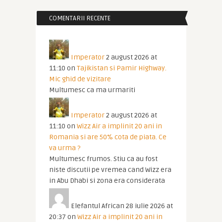
COMENTARII RECENTE
Imperator
2 august 2026 at
11:10
on
Tajikistan si Pamir Highway.
Mic ghid de vizitare
Multumesc ca ma urmariti
Imperator
2 august 2026 at
11:10
on
Wizz Air a implinit 20 ani in
Romania si are 50% cota de piata. Ce
va urma ?
Multumesc frumos. Stiu ca au fost
niste discutii pe vremea cand Wizz era
in Abu Dhabi si zona era considerata
Elefantul African
28 iulie 2026 at
20:37
on
Wizz Air a implinit 20 ani in