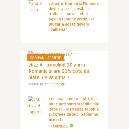
viitoare: Irlanda si Finlanda
devin „verzi”, posibil si
Italia si Franta, Cehia
posibil ramane verde, iar
Bulgaria poate deveni
„galbena”
COMPANII AERIENE
Wizz Air a implinit 20 ani in
Romania si are 50% cota de
piata. Ce va urma ?
Written by
Imperator
Cele mai moderne țări, dar
unde poți simți și rădăcinile
istoriei – vizitează Japonia
și Coreea de Sud în toamna
aceasta
by
Imperator