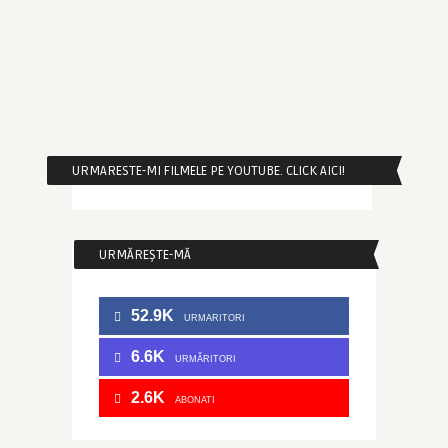
URMARESTE-MI FILMELE PE YOUTUBE. CLICK AICI!
URMĂREȘTE-MĂ
52.9K
URMARITORI
6.6K
URMĂRITORI
2.6K
ABONATI