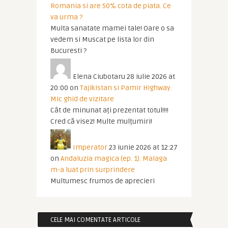
Romania si are 50% cota de piata. Ce
va urma ?
Multa sanatate mamei tale! Oare o sa
vedem si Muscat pe lista lor din
Bucuresti ?
Elena Ciubotaru
28 iulie 2026 at
20:00
on
Tajikistan si Pamir Highway.
Mic ghid de vizitare
Cât de minunat ați prezentat totul!!!!
Cred că visez! Multe mulțumiri!
Imperator
23 iunie 2026 at 12:27
on
Andaluzia magica (ep. 1). Malaga
m-a luat prin surprindere
Multumesc frumos de aprecieri
CELE MAI COMENTATE ARTICOLE