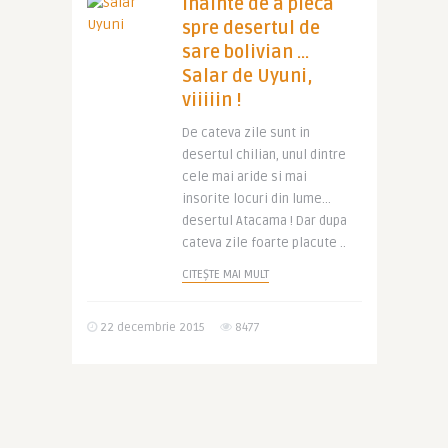
Inainte de a pleca
spre desertul de
sare bolivian …
Salar de Uyuni,
viiiiin !
De cateva zile sunt in
desertul chilian, unul dintre
cele mai aride si mai
insorite locuri din lume…
desertul Atacama ! Dar dupa
cateva zile foarte placute ..
CITEȘTE MAI MULT
22 decembrie 2015
8477