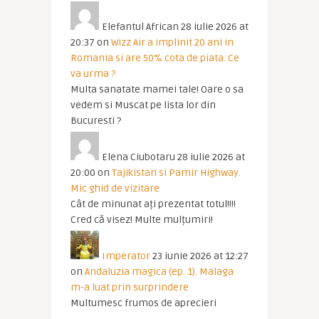
Elefantul African
28 iulie 2026 at
20:37
on
Wizz Air a implinit 20 ani in
Romania si are 50% cota de piata. Ce
va urma ?
Multa sanatate mamei tale! Oare o sa
vedem si Muscat pe lista lor din
Bucuresti ?
Elena Ciubotaru
28 iulie 2026 at
20:00
on
Tajikistan si Pamir Highway.
Mic ghid de vizitare
Cât de minunat ați prezentat totul!!!!
Cred că visez! Multe mulțumiri!
Imperator
23 iunie 2026 at 12:27
on
Andaluzia magica (ep. 1). Malaga
m-a luat prin surprindere
Multumesc frumos de aprecieri