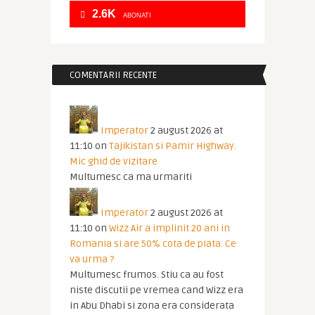
2.6K
ABONATI
COMENTARII RECENTE
Imperator
2 august 2026 at
11:10
on
Tajikistan si Pamir Highway.
Mic ghid de vizitare
Multumesc ca ma urmariti
Imperator
2 august 2026 at
11:10
on
Wizz Air a implinit 20 ani in
Romania si are 50% cota de piata. Ce
va urma ?
Multumesc frumos. Stiu ca au fost
niste discutii pe vremea cand Wizz era
in Abu Dhabi si zona era considerata