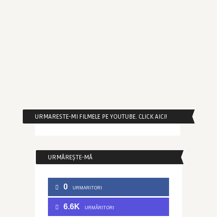
URMARESTE-MI FILMELE PE YOUTUBE. CLICK AICI!
URMĂREȘTE-MĂ
0
URMARITORI
6.6K
URMĂRITORI