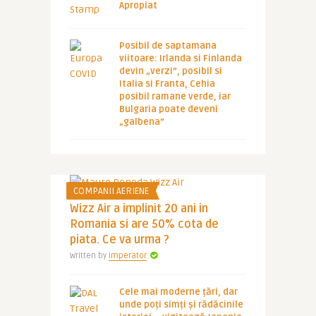
Apropiat
Posibil de saptamana
viitoare: Irlanda si Finlanda
devin „verzi”, posibil si
Italia si Franta, Cehia
posibil ramane verde, iar
Bulgaria poate deveni
„galbena”
COMPANII AERIENE
Wizz Air a implinit 20 ani in
Romania si are 50% cota de
piata. Ce va urma ?
Written by
Imperator
Cele mai moderne țări, dar
unde poți simți și rădăcinile