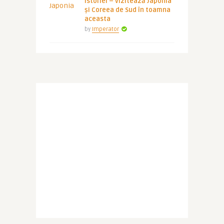
istoriei – vizitează Japonia
și Coreea de Sud în toamna
aceasta
by
Imperator