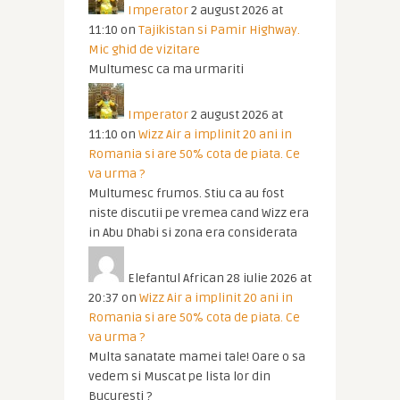
Imperator
2 august 2026 at
11:10
on
Tajikistan si Pamir Highway.
Mic ghid de vizitare
Multumesc ca ma urmariti
Imperator
2 august 2026 at
11:10
on
Wizz Air a implinit 20 ani in
Romania si are 50% cota de piata. Ce
va urma ?
Multumesc frumos. Stiu ca au fost
niste discutii pe vremea cand Wizz era
in Abu Dhabi si zona era considerata
Elefantul African
28 iulie 2026 at
20:37
on
Wizz Air a implinit 20 ani in
Romania si are 50% cota de piata. Ce
va urma ?
Multa sanatate mamei tale! Oare o sa
vedem si Muscat pe lista lor din
Bucuresti ?