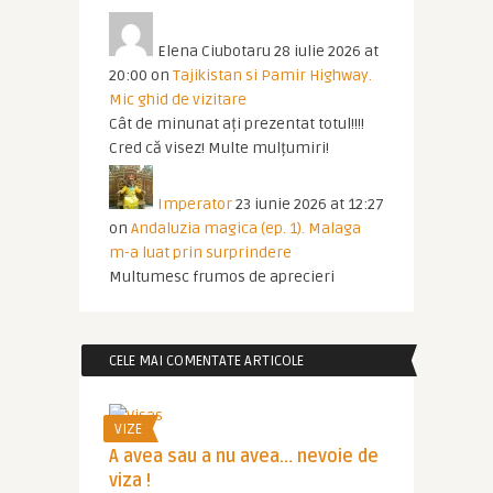
Elena Ciubotaru
28 iulie 2026 at
20:00
on
Tajikistan si Pamir Highway.
Mic ghid de vizitare
Cât de minunat ați prezentat totul!!!!
Cred că visez! Multe mulțumiri!
Imperator
23 iunie 2026 at 12:27
on
Andaluzia magica (ep. 1). Malaga
m-a luat prin surprindere
Multumesc frumos de aprecieri
CELE MAI COMENTATE ARTICOLE
VIZE
A avea sau a nu avea… nevoie de
viza !