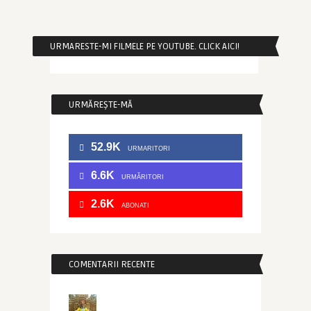
URMARESTE-MI FILMELE PE YOUTUBE. CLICK AICI!
URMĂREȘTE-MĂ
52.9K
URMARITORI
6.6K
URMĂRITORI
2.6K
ABONATI
COMENTARII RECENTE