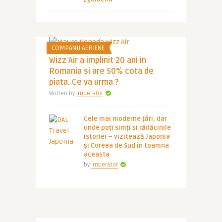
COMPANII AERIENE
Wizz Air a implinit 20 ani in
Romania si are 50% cota de
piata. Ce va urma ?
Written by
Imperator
Cele mai moderne țări, dar
unde poți simți și rădăcinile
istoriei – vizitează Japonia
și Coreea de Sud în toamna
aceasta
by
Imperator