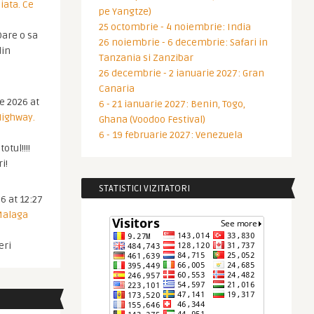
iata. Ce
pe Yangtze)
25 octombrie - 4 noiembrie: India
are o sa
26 noiembrie - 6 decembrie: Safari in
din
Tanzania si Zanzibar
26 decembrie - 2 ianuarie 2027: Gran
Canaria
ie 2026 at
6 - 21 ianuarie 2027: Benin, Togo,
Highway.
Ghana (Voodoo Festival)
6 - 19 februarie 2027: Venezuela
otul!!!!
i!
STATISTICI VIZITATORI
6 at 12:27
 Malaga
eri