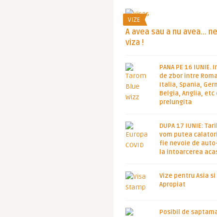
VIZE
A avea sau a nu avea… n
viza !
PANA PE 16 IUNIE. I
de zbor intre Roma
Italia, Spania, Ge
Belgia, Anglia, etc
prelungita
DUPA 17 IUNIE: Tari
vom putea calatori
fie nevoie de auto
la intoarcerea aca
Vize pentru Asia si
Apropiat
Posibil de saptam