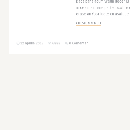
Daca pana acum vreun deceniu s
in cea mai mare parte, ocolite 
orase au fost luate cu asalt de 
CITEȘTE MAI MULT
12 aprilie 2018
6888
0 Comentarii