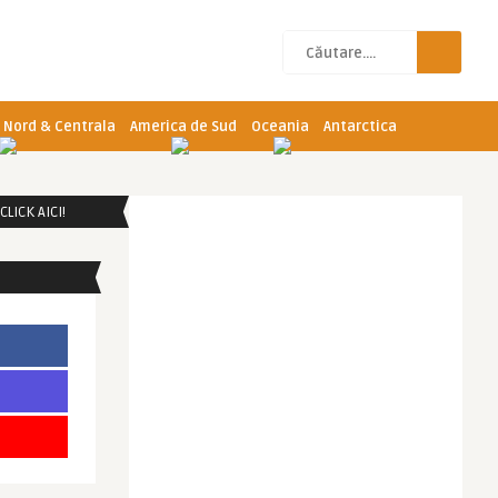
 Nord & Centrala
America de Sud
Oceania
Antarctica
LICK AICI!