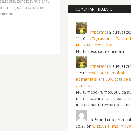
au doua, zonele rurale erau,
de turisti, odata ce marile
COMENTARII RECENTE
mulțimi ..
Imperator
2 august 20
11:10
on
Tajikistan si Pamir 
Mic ghid de vizitare
Multumesc ca ma urmariti
Imperator
2 august 20
11:10
on
Wizz Air a implinit 20
Romania si are 50% cota de p
va urma ?
Multumesc frumos. Stiu ca au
niste discutii pe vremea cand
in Abu Dhabi si zona era cons
Elefantul African
28 iul
20:37
on
Wizz Air a implinit 20