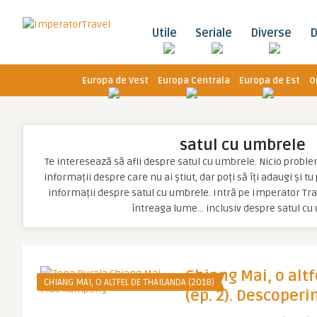
Utile
Seriale
Diverse
D
Europa de Vest
Europa Centrala
Europa de Est
O
satul cu umbrele
Te interesează să afli despre satul cu umbrele. Nicio problemă
informații despre care nu ai știut, dar poți să îți adaugi și t
informații despre satul cu umbrele. Intră pe Imperator Trav
întreaga lume… inclusiv despre satul cu
Chiang Mai, o alt
CHIANG MAI, O ALTFEL DE THAILANDA (2018)
(ep. 2). Descoperi