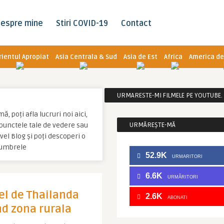
espre mine
Stiri COVID-19
Contact
rientul Apropiat
Asia Centrala & Sud
Asia de Est
Africa
America de
URMARESTE-MI FILMELE PE YOUTUBE. C
, poți afla lucruri noi aici,
u punctele tale de vedere sau
URMĂREȘTE-MĂ
el Blog și poți descoperi o
 umbrele
52.9K
URMARITORI
6.6K
URMĂRITORI
fel de Thailanda
2.6K
ABONATI
nd zona rurala