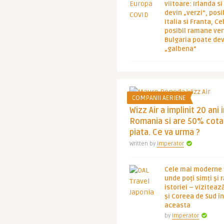
viitoare: Irlanda s
devin „verzi”, posib
Italia si Franta, Ce
posibil ramane ver
Bulgaria poate de
„galbena”
COMPANII AERIENE
Wizz Air a implinit 20 ani 
Romania si are 50% cota
piata. Ce va urma ?
Written by
Imperator
Cele mai moderne ț
unde poți simți și 
istoriei – viziteaz
și Coreea de Sud 
aceasta
by
Imperator