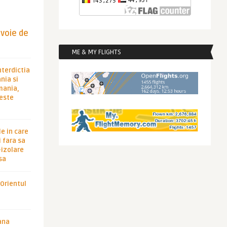
evoie de
ME & MY FLIGHTS
nterdictia
nia si
rmania,
 este
le in care
 fara sa
-izolare
sa
 Orientul
ana