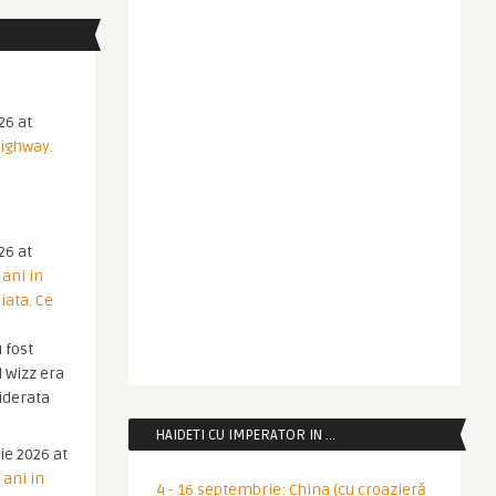
26 at
Highway.
26 at
 ani in
iata. Ce
 fost
 Wizz era
iderata
HAIDETI CU IMPERATOR IN …
ie 2026 at
 ani in
4 - 16 septembrie: China (cu croazieră