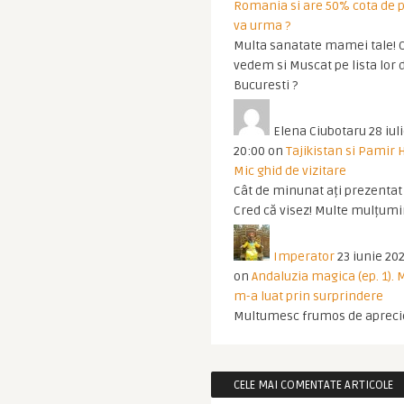
Romania si are 50% cota de p
va urma ?
Multa sanatate mamei tale! O
vedem si Muscat pe lista lor 
Bucuresti ?
Elena Ciubotaru
28 iul
20:00
on
Tajikistan si Pamir 
Mic ghid de vizitare
Cât de minunat ați prezentat t
Cred că visez! Multe mulțumir
Imperator
23 iunie 202
on
Andaluzia magica (ep. 1).
m-a luat prin surprindere
Multumesc frumos de apreci
CELE MAI COMENTATE ARTICOLE