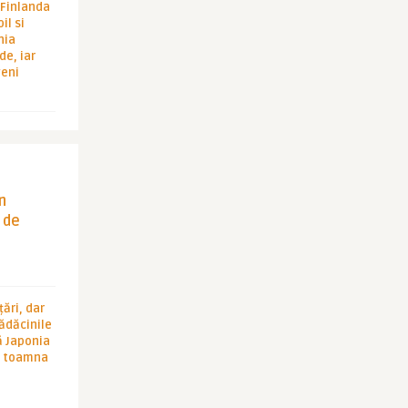
i Finlanda
il si
hia
de, iar
veni
in
 de
ări, dar
rădăcinile
ă Japonia
în toamna