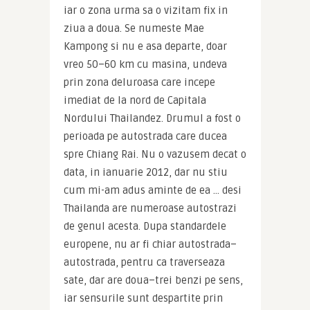
iar o zona urma sa o vizitam fix in 
ziua a doua. Se numeste Mae 
Kampong si nu e asa departe, doar 
vreo 50–60 km cu masina, undeva 
prin zona deluroasa care incepe 
imediat de la nord de Capitala 
Nordului Thailandez. Drumul a fost o 
perioada pe autostrada care ducea 
spre Chiang Rai. Nu o vazusem decat o 
data, in ianuarie 2012, dar nu stiu 
cum mi-am adus aminte de ea … desi 
Thailanda are numeroase autostrazi 
de genul acesta. Dupa standardele 
europene, nu ar fi chiar autostrada–
autostrada, pentru ca traverseaza 
sate, dar are doua–trei benzi pe sens, 
iar sensurile sunt despartite prin 