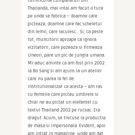
turistico-de cumparaturi din 
Thailanda, mai intai am facut o tura 
pe unde se fabrica – doamne care 
picteaza, doamne care fac scheletul 
din lemn, care lacuiesc… Si, ca peste 
tot, muncitorii aproape ca ignora 
vizitatorii, care pozeaza si filmeaza. 
Uneori, pare un pic de jungla umana. 
Mi-aduc aminte ca am fost prin 2002 
la Bo Sang si am ajuns la un atelier 
care nu parea la fel de 
institutionalizat ca acesta – am ras 
cu femeile care pictau umbrele si 
chiar ne-au pictat un elefantel cu 
textul Thailand 2002 pe rucsac. Era 
dragut. Acum, se trecuse la productia 
de masa si impersonala. Evident, apoi 
am intrat in magazine, unde am dat 