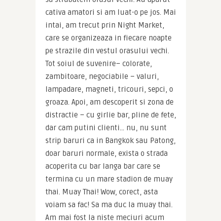
cativa amatori si am luat-o pe jos. Mai 
intai, am trecut prin Night Market, 
care se organizeaza in fiecare noapte 
pe strazile din vestul orasului vechi. 
Tot soiul de suvenire– colorate, 
zambitoare, negociabile – valuri, 
lampadare, magneti, tricouri, sepci, o 
groaza. Apoi, am descoperit si zona de 
distractie – cu girlie bar, pline de fete, 
dar cam putini clienti… nu, nu sunt 
strip baruri ca in Bangkok sau Patong, 
doar baruri normale, exista o strada 
acoperita cu bar langa bar care se 
termina cu un mare stadion de muay 
thai. Muay Thai! Wow, corect, asta 
voiam sa fac! Sa ma duc la muay thai. 
Am mai fost la niste meciuri acum 