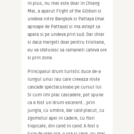
In plus, nu mai este doar in Chiang 
Mai, a aparut Flight of the Gibbon si 
undeva intre Bangkok si Pattaya (mai 
aproape de Pattaya) si ma astept sa 
apara si pe undeva prin sud. Dar chiar 
si daca mergeti doar pentru tiroliana, 
eu va sfatuiesc sa ramaneti cateva ore 
si prin zona.
Principalul drum turistic duce de-a 
lungul unui rau care creeaza niste 
cascade spectaculoase pe cursul lui. 
Si cum imi plac cascadele, pot spune 
ca a fost un drum excelent… prin 
jungla, cu umbra, dar cald-placut, cu 
zgomotul apei in cadere, cu flori 
tropicale, din cand in cand. A fost o 
tura de vreo ora, o ora si ceva, nu mai 