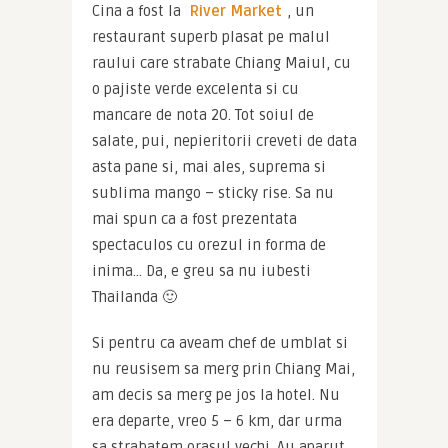
Cina a fost la 
River Market
, un 
restaurant superb plasat pe malul 
raului care strabate Chiang Maiul, cu 
o pajiste verde excelenta si cu 
mancare de nota 20. Tot soiul de 
salate, pui, nepieritorii creveti de data 
asta pane si, mai ales, suprema si 
sublima mango – sticky rise. Sa nu 
mai spun ca a fost prezentata 
spectaculos cu orezul in forma de 
inima… Da, e greu sa nu iubesti 
Thailanda 🙂
Si pentru ca aveam chef de umblat si 
nu reusisem sa merg prin Chiang Mai, 
am decis sa merg pe jos la hotel. Nu 
era departe, vreo 5 – 6 km, dar urma 
sa strabatem orasul vechi. Au aparut 