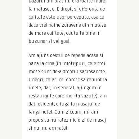
bazarul din oras nu era foarte mare, 
la matase, e. E drept, si diferenta de 
calitate este usor perceputa, asa ca 
daca vrei haine zdravene din matase 
de mare calitate, cauta-te bine in 
buzunar si vei gasi.
Am ajuns destul de repede acasa si, 
pana la cina (in infotripuri, cele trei 
mese sunt de-a dreptul sacrosancte. 
Uneori, chiar imi doresc sa renunt la 
unele, dar, in general, ajungem in 
restaurante care merita vazute), am 
dat, evident, o fuga la masajul de 
langa hotel. Cum ziceam, mi-am 
propus sa nu ratez nicio zi de masaj 
si nu, nu am ratat.