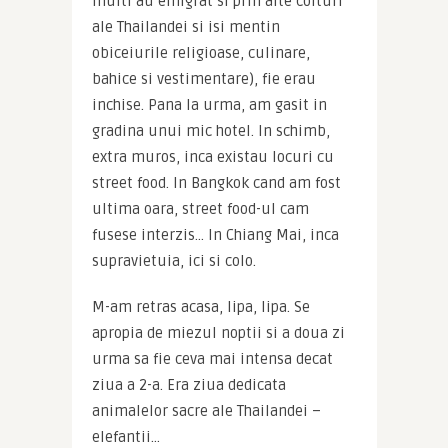
multi au emigrat si prin alte colturi 
ale Thailandei si isi mentin 
obiceiurile religioase, culinare, 
bahice si vestimentare), fie erau 
inchise. Pana la urma, am gasit in 
gradina unui mic hotel. In schimb, 
extra muros, inca existau locuri cu 
street food. In Bangkok cand am fost 
ultima oara, street food-ul cam 
fusese interzis… In Chiang Mai, inca 
supravietuia, ici si colo.
M-am retras acasa, lipa, lipa. Se 
apropia de miezul noptii si a doua zi 
urma sa fie ceva mai intensa decat 
ziua a 2-a. Era ziua dedicata 
animalelor sacre ale Thailandei – 
elefantii…