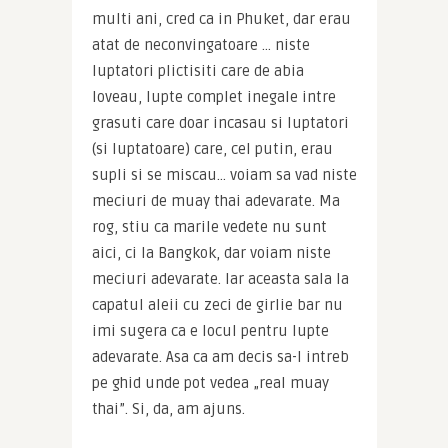
multi ani, cred ca in Phuket, dar erau 
atat de neconvingatoare … niste 
luptatori plictisiti care de abia 
loveau, lupte complet inegale intre 
grasuti care doar incasau si luptatori 
(si luptatoare) care, cel putin, erau 
supli si se miscau… voiam sa vad niste 
meciuri de muay thai adevarate. Ma 
rog, stiu ca marile vedete nu sunt 
aici, ci la Bangkok, dar voiam niste 
meciuri adevarate. Iar aceasta sala la 
capatul aleii cu zeci de girlie bar nu 
imi sugera ca e locul pentru lupte 
adevarate. Asa ca am decis sa-l intreb 
pe ghid unde pot vedea „real muay 
thai”. Si, da, am ajuns.