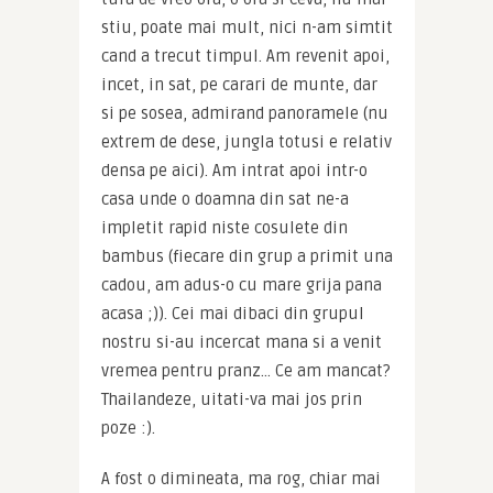
stiu, poate mai mult, nici n-am simtit 
cand a trecut timpul. Am revenit apoi, 
incet, in sat, pe carari de munte, dar 
si pe sosea, admirand panoramele (nu 
extrem de dese, jungla totusi e relativ 
densa pe aici). Am intrat apoi intr-o 
casa unde o doamna din sat ne-a 
impletit rapid niste cosulete din 
bambus (fiecare din grup a primit una 
cadou, am adus-o cu mare grija pana 
acasa ;)). Cei mai dibaci din grupul 
nostru si-au incercat mana si a venit 
vremea pentru pranz… Ce am mancat? 
Thailandeze, uitati-va mai jos prin 
poze :).
A fost o dimineata, ma rog, chiar mai 