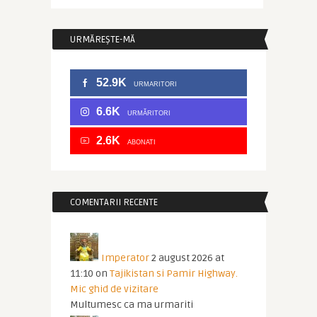
URMĂREȘTE-MĂ
52.9K
URMARITORI
6.6K
URMĂRITORI
2.6K
ABONATI
COMENTARII RECENTE
Imperator
2 august 2026 at
11:10
on
Tajikistan si Pamir Highway.
Mic ghid de vizitare
Multumesc ca ma urmariti