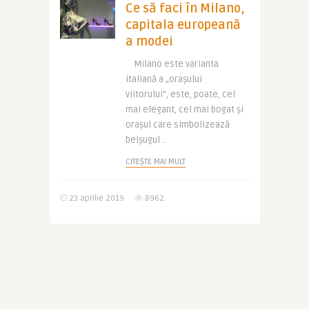
Ce să faci în Milano,
capitala europeană
a modei
Milano este varianta
italiană a „orașului
viitorului”, este, poate, cel
mai elegant, cel mai bogat și
orașul care simbolizează
belșugul ..
CITEȘTE MAI MULT
23 aprilie 2019
8962