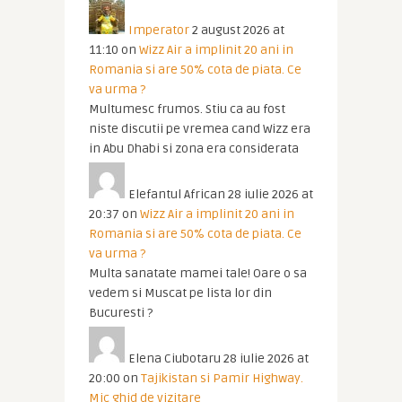
Imperator
2 august 2026 at
11:10
on
Wizz Air a implinit 20 ani in
Romania si are 50% cota de piata. Ce
va urma ?
Multumesc frumos. Stiu ca au fost
niste discutii pe vremea cand Wizz era
in Abu Dhabi si zona era considerata
Elefantul African
28 iulie 2026 at
20:37
on
Wizz Air a implinit 20 ani in
Romania si are 50% cota de piata. Ce
va urma ?
Multa sanatate mamei tale! Oare o sa
vedem si Muscat pe lista lor din
Bucuresti ?
Elena Ciubotaru
28 iulie 2026 at
20:00
on
Tajikistan si Pamir Highway.
Mic ghid de vizitare