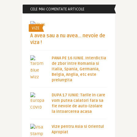
CELE MAI COMENTATE ARTICOLE
VIZE
A avea sau a nu avea… nevoie de
viza !
PANA PE 16 IUNIE. Interdictia
de zbor intre Romania si
Italia, Spania, Germania,
Belgia, Anglia, etc este
prelungita
DUPA 17 IUNIE: Tarile in care
vom putea calatori fara sa
fie nevoie de auto-izolare
la intoarcerea acasa
Vize pentru Asia si Orientul
Apropiat