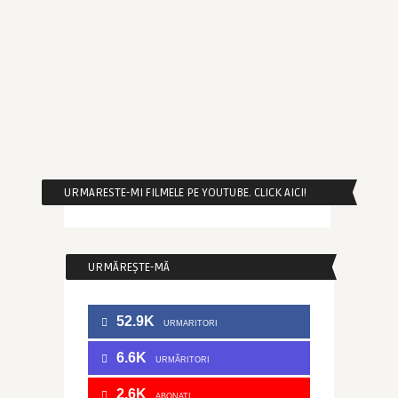
URMARESTE-MI FILMELE PE YOUTUBE. CLICK AICI!
URMĂREȘTE-MĂ
52.9K
URMARITORI
6.6K
URMĂRITORI
2.6K
ABONATI