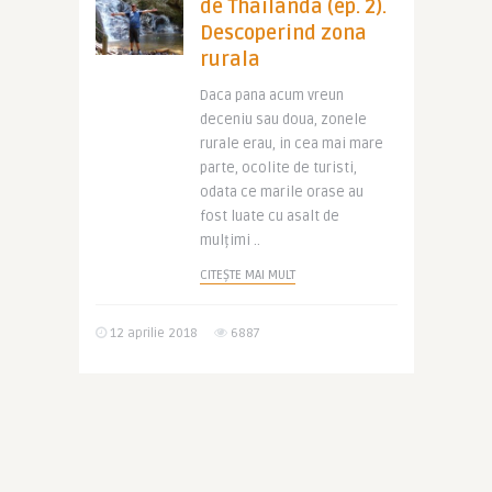
de Thailanda (ep. 2).
Descoperind zona
rurala
Daca pana acum vreun
deceniu sau doua, zonele
rurale erau, in cea mai mare
parte, ocolite de turisti,
odata ce marile orase au
fost luate cu asalt de
mulțimi ..
CITEȘTE MAI MULT
12 aprilie 2018
6887