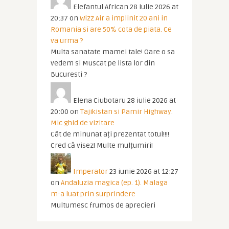
Elefantul African
28 iulie 2026 at
20:37
on
Wizz Air a implinit 20 ani in
Romania si are 50% cota de piata. Ce
va urma ?
Multa sanatate mamei tale! Oare o sa
vedem si Muscat pe lista lor din
Bucuresti ?
Elena Ciubotaru
28 iulie 2026 at
20:00
on
Tajikistan si Pamir Highway.
Mic ghid de vizitare
Cât de minunat ați prezentat totul!!!!
Cred că visez! Multe mulțumiri!
Imperator
23 iunie 2026 at 12:27
on
Andaluzia magica (ep. 1). Malaga
m-a luat prin surprindere
Multumesc frumos de aprecieri