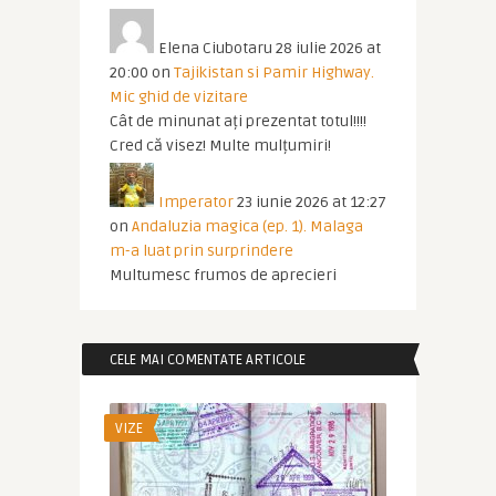
Elena Ciubotaru
28 iulie 2026 at
20:00
on
Tajikistan si Pamir Highway.
Mic ghid de vizitare
Cât de minunat ați prezentat totul!!!!
Cred că visez! Multe mulțumiri!
Imperator
23 iunie 2026 at 12:27
on
Andaluzia magica (ep. 1). Malaga
m-a luat prin surprindere
Multumesc frumos de aprecieri
CELE MAI COMENTATE ARTICOLE
VIZE