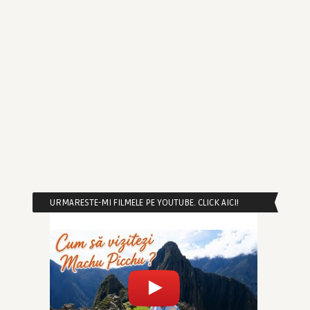
URMARESTE-MI FILMELE PE YOUTUBE. CLICK AICI!