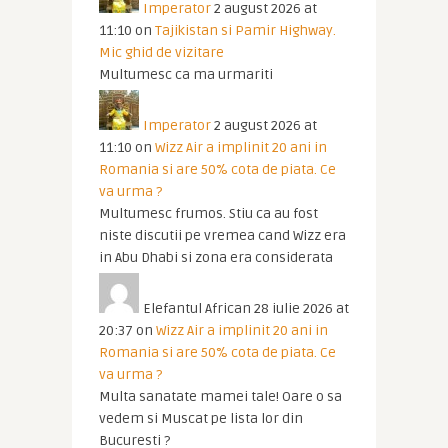
Imperator
2 august 2026 at
11:10
on
Tajikistan si Pamir Highway.
Mic ghid de vizitare
Multumesc ca ma urmariti
Imperator
2 august 2026 at
11:10
on
Wizz Air a implinit 20 ani in
Romania si are 50% cota de piata. Ce
va urma ?
Multumesc frumos. Stiu ca au fost
niste discutii pe vremea cand Wizz era
in Abu Dhabi si zona era considerata
Elefantul African
28 iulie 2026 at
20:37
on
Wizz Air a implinit 20 ani in
Romania si are 50% cota de piata. Ce
va urma ?
Multa sanatate mamei tale! Oare o sa
vedem si Muscat pe lista lor din
Bucuresti ?