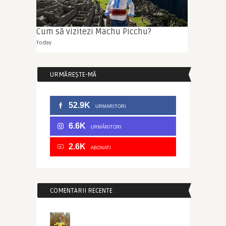
Cum să vizitezi Machu Picchu?
Today
URMĂREȘTE-MĂ
52.9K
URMARITORI
6.6K
URMĂRITORI
2.6K
ABONATI
COMENTARII RECENTE