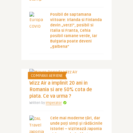
Posibil de saptamana
viitoare: Irlanda si Finlanda
devin „verzi”, posibil si
Italia si Franta, Cehia
posibil ramane verde, iar
Bulgaria poate deveni
„galbena”
COMPANII AERIENE
Wizz Air a implinit 20 ani in
Romania si are 50% cota de
piata. Ce va urma ?
Written by
Imperator
Cele mai moderne țări, dar
unde poți simți și rădăcinile
istoriei – vizitează Japonia