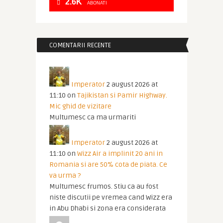
2.6K
ABONATI
COMENTARII RECENTE
Imperator
2 august 2026 at
11:10
on
Tajikistan si Pamir Highway.
Mic ghid de vizitare
Multumesc ca ma urmariti
Imperator
2 august 2026 at
11:10
on
Wizz Air a implinit 20 ani in
Romania si are 50% cota de piata. Ce
va urma ?
Multumesc frumos. Stiu ca au fost
niste discutii pe vremea cand Wizz era
in Abu Dhabi si zona era considerata