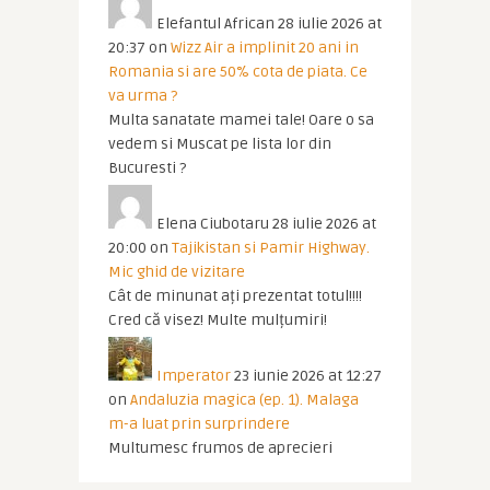
Elefantul African
28 iulie 2026 at
20:37
on
Wizz Air a implinit 20 ani in
Romania si are 50% cota de piata. Ce
va urma ?
Multa sanatate mamei tale! Oare o sa
vedem si Muscat pe lista lor din
Bucuresti ?
Elena Ciubotaru
28 iulie 2026 at
20:00
on
Tajikistan si Pamir Highway.
Mic ghid de vizitare
Cât de minunat ați prezentat totul!!!!
Cred că visez! Multe mulțumiri!
Imperator
23 iunie 2026 at 12:27
on
Andaluzia magica (ep. 1). Malaga
m-a luat prin surprindere
Multumesc frumos de aprecieri