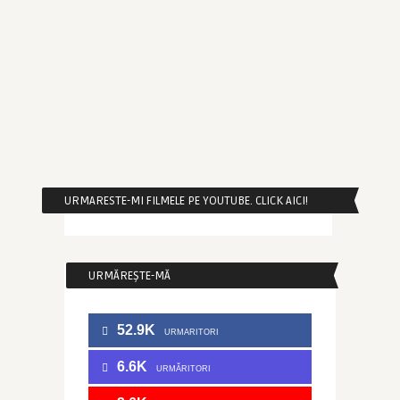
URMARESTE-MI FILMELE PE YOUTUBE. CLICK AICI!
URMĂREȘTE-MĂ
52.9K
URMARITORI
6.6K
URMĂRITORI