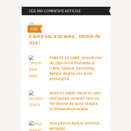
CELE MAI COMENTATE ARTICOLE
VIZE
A avea sau a nu avea… nevoie de
viza !
PANA PE 16 IUNIE. Interdictia
de zbor intre Romania si
Italia, Spania, Germania,
Belgia, Anglia, etc este
prelungita
DUPA 17 IUNIE: Tarile in care
vom putea calatori fara sa
fie nevoie de auto-izolare
la intoarcerea acasa
Vize pentru Asia si Orientul
Apropiat