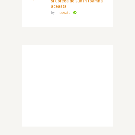
și Coreea de Sud în toamna
aceasta
by
Imperator