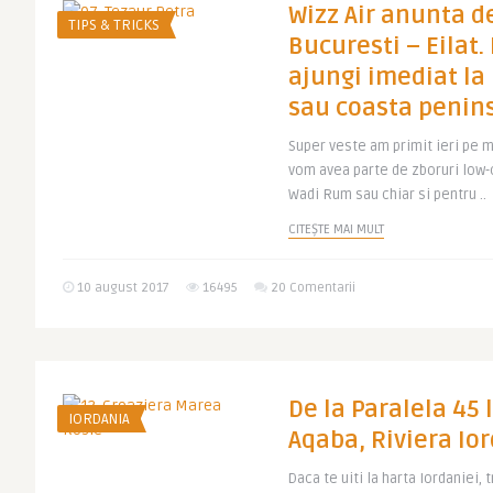
Wizz Air anunta d
TIPS & TRICKS
Bucuresti – Eilat. 
ajungi imediat la
sau coasta penins
Super veste am primit ieri pe 
vom avea parte de zboruri low-
Wadi Rum sau chiar si pentru ..
CITEȘTE MAI MULT
10 august 2017
16495
20 Comentarii
De la Paralela 45 
IORDANIA
Aqaba, Riviera Io
Daca te uiti la harta Iordaniei, 