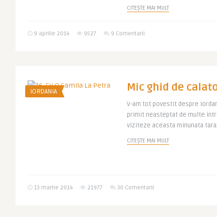
CITEȘTE MAI MULT
9 aprilie 2014
9527
9 Comentarii
Mic ghid de calato
IORDANIA
V-am tot povestit despre Iordan
primit neasteptat de multe intre
viziteze aceasta minunata tara, 
CITEȘTE MAI MULT
13 martie 2014
21977
30 Comentarii