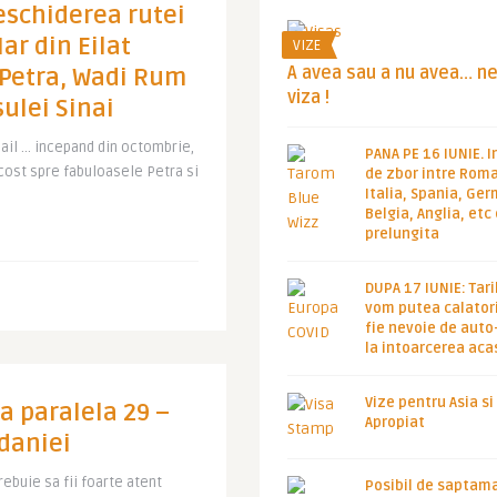
eschiderea rutei
Iar din Eilat
VIZE
A avea sau a nu avea… n
 Petra, Wadi Rum
viza !
ulei Sinai
mail … incepand din octombrie,
PANA PE 16 IUNIE. I
cost spre fabuloasele Petra si
de zbor intre Roma
Italia, Spania, Ge
Belgia, Anglia, etc
prelungita
DUPA 17 IUNIE: Tari
vom putea calatori
fie nevoie de auto
la intoarcerea aca
Vize pentru Asia si
la paralela 29 –
Apropiat
rdaniei
trebuie sa fii foarte atent
Posibil de saptam