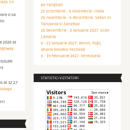
iata. Ce
pe Yangtze)
25 octombrie - 4 noiembrie: India
are o sa
26 noiembrie - 6 decembrie: Safari in
din
Tanzania si Zanzibar
26 decembrie - 2 ianuarie 2027: Gran
Canaria
ie 2026 at
6 - 21 ianuarie 2027: Benin, Togo,
Highway.
Ghana (Voodoo Festival)
6 - 19 februarie 2027: Venezuela
otul!!!!
i!
STATISTICI VIZITATORI
6 at 12:27
 Malaga
eri