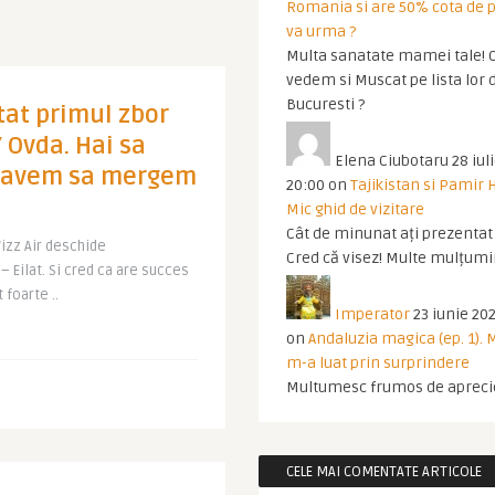
Romania si are 50% cota de p
va urma ?
Multa sanatate mamei tale! O
vedem si Muscat pe lista lor 
Bucuresti ?
at primul zbor
/ Ovda. Hai sa
Elena Ciubotaru
28 iul
i avem sa mergem
20:00
on
Tajikistan si Pamir 
Mic ghid de vizitare
Cât de minunat ați prezentat t
izz Air deschide
Cred că visez! Multe mulțumir
– Eilat. Si cred ca are succes
 foarte ..
Imperator
23 iunie 202
on
Andaluzia magica (ep. 1).
m-a luat prin surprindere
Multumesc frumos de apreci
CELE MAI COMENTATE ARTICOLE