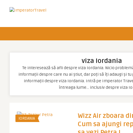
viza Iordania
Te interesează să afli despre viza Iordania. Nicio problemă, 
informații despre care nu ai știut, dar poți să îți adaugi și t
informații despre viza Iordania. Intră pe Imperator Travel
întreaga lume… inclusiv despre viza I
Wizz Air zboara di
IORDANIA
Cum sa ajungi rep
sa vezi Petra !