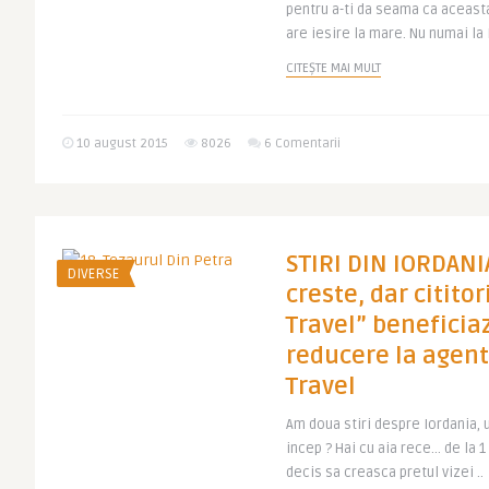
pentru a-ti da seama ca aceasta
are iesire la mare. Nu numai la 
CITEȘTE MAI MULT
10 august 2015
8026
6 Comentarii
STIRI DIN IORDANIA
DIVERSE
creste, dar citito
Travel” beneficia
reducere la agen
Travel
Am doua stiri despre Iordania, 
incep ? Hai cu aia rece… de la 1
decis sa creasca pretul vizei ..