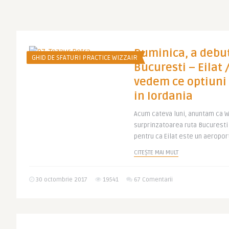
Duminica, a debut
GHID DE SFATURI PRACTICE WIZZAIR
Bucuresti – Eilat 
vedem ce optiun
in Iordania
Acum cateva luni, anuntam ca W
surprinzatoarea ruta Bucuresti 
pentru ca Eilat este un aeroport
CITEȘTE MAI MULT
30 octombrie 2017
19541
67 Comentarii