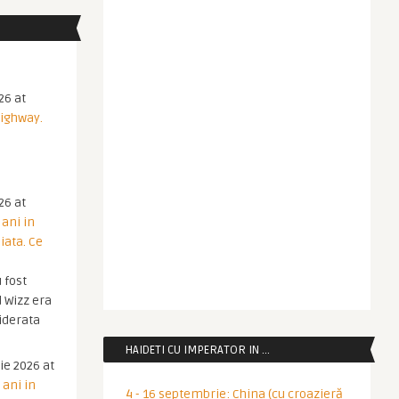
26 at
Highway.
26 at
 ani in
iata. Ce
 fost
 Wizz era
iderata
HAIDETI CU IMPERATOR IN …
ie 2026 at
 ani in
4 - 16 septembrie: China (cu croazieră