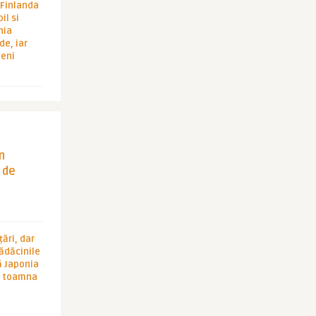
i Finlanda
il si
hia
de, iar
veni
in
 de
ări, dar
rădăcinile
ă Japonia
în toamna