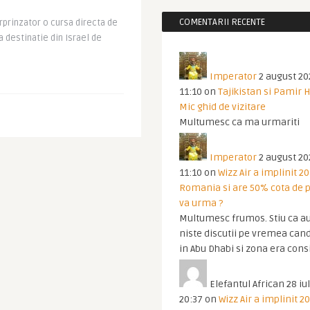
COMENTARII RECENTE
urprinzator o cursa directa de
ua destinatie din Israel de
Imperator
2 august 20
11:10
on
Tajikistan si Pamir 
Mic ghid de vizitare
Multumesc ca ma urmariti
Imperator
2 august 20
11:10
on
Wizz Air a implinit 20
Romania si are 50% cota de p
va urma ?
Multumesc frumos. Stiu ca au
niste discutii pe vremea cand
in Abu Dhabi si zona era cons
Elefantul African
28 iul
20:37
on
Wizz Air a implinit 20