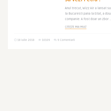
Anul trecut, Wizz Air a lansat s
la Bucuresti pana la Eilat, a do
companie. A fost doar un zbor ..
CITEȘTE MAI MULT
18 iulie 2018
10109
9 Comentarii