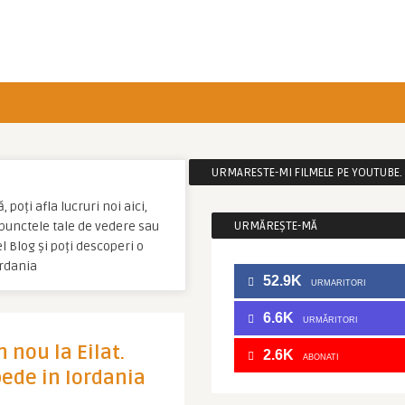
URMARESTE-MI FILMELE PE YOUTUBE. C
poți afla lucruri noi aici,
u punctele tale de vedere sau
URMĂREȘTE-MĂ
 Blog și poți descoperi o
ordania
52.9K
URMARITORI
6.6K
URMĂRITORI
n nou la Eilat.
2.6K
ABONATI
ede in Iordania