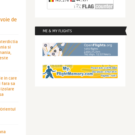
evoie de
ME & MY FLIGHTS
nterdictia
nia si
rmania,
 este
le in care
 fara sa
-izolare
sa
 Orientul
ana