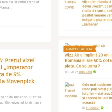
viitoare: Irlanda s
 tara din Orientul Apropiat
devin „verzi”, posib
Marea ..
Italia si Franta, Ce
posibil ramane ver
Bulgaria poate de
„galbena”
COMPANII AERIENE
Wizz Air a implinit 20 ani 
: Pretul vizei
Romania si are 50% cota
piata. Ce va urma ?
rii „Imperator
Written by
Imperator
za de 5%
tia Movenpick
Cele mai moderne ț
unde poți simți și 
istoriei – viziteaz
una calda, una rece. Cu ce sa
și Coreea de Sud 
 aprilie, guvernul iordanian a
aceasta
by
Imperator