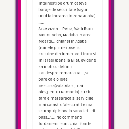
intalnesti pe drum cateva
baraje de securitate (sigur
unul la intrarea in zona Aqaba)
……
Ai ce vizita…. Petra, Wadi Rum,
Mount Nebo, Madaba, Marea
Moarta…. chiar si in Aqaba
(ruinele primei biserici
crestine din lume). Poti intra si
in Israel (pana la Eilat, evident)
sa inoti cu delfinii….
Cat despre remarca ta… „se
pare ca e o lege
nescrisa(valabila si,mai
ales,pentru Romania)-cu cit
tara e mai saraca si serviciile
mai catastrofale,cu atit e mai
scump-tipic boala saraciei…I’ll
pass…”….. No comment!
Iordanienii sunt chiar foarte