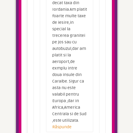
decat taxa din
Iordania.Am platit
foarte multe taxe
de iesire,in
special la
trecerea granitei
pe jos sau cu
autobuzul,dar am
platit si la
aeroport,de
exmplu intre
doua insule din
Caraibe. Sigur ca
asta nu este
valabil pentru
Europa ,dar in
Africa,America
Centrala si de Sud
,este utilizata.
Răspunde