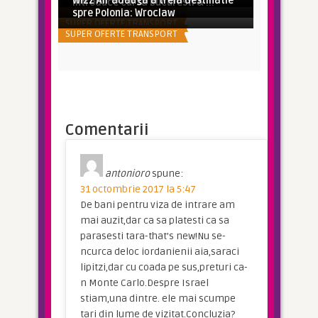
Wizz Air adauga a treia destinatie
SUPER OFERTE TRANSPORT
introduce cursa Bucuresti & ...
COMPANII AERIENE
spre Polonia: Wroclaw
SUPER OFERTE TRANSPORT
SUPER OFERTE TRANSPORT
Comentarii
antonioro
spune:
31 octombrie 2017 la 5:47
De bani pentru viza de intrare am
mai auzit,dar ca sa platesti ca sa
parasesti tara-that’s new!Nu se-
ncurca deloc iordanienii aia,saraci
lipitzi,dar cu coada pe sus,preturi ca-
n Monte Carlo.Despre Israel
stiam,una dintre. ele mai scumpe
tari din lume de vizitat.Concluzia?