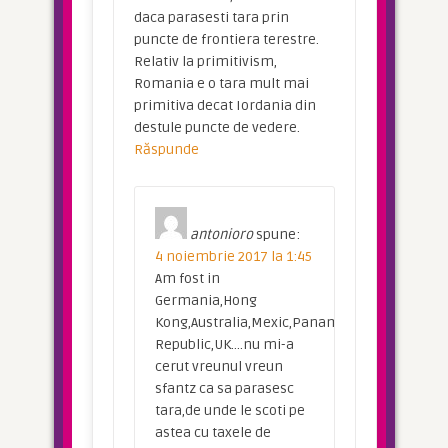
daca parasesti tara prin
puncte de frontiera terestre.
Relativ la primitivism,
Romania e o tara mult mai
primitiva decat Iordania din
destule puncte de vedere.
Răspunde
antonioro
spune:
4 noiembrie 2017 la 1:45
Am fost in
Germania,Hong
Kong,Australia,Mexic,Panama,Dominican
Republic,UK….nu mi-a
cerut vreunul vreun
sfantz ca sa parasesc
tara,de unde le scoti pe
astea cu taxele de