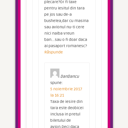
plecare?Or fi taxe
pentru iesitul din tara
pe jos sau de-a
bushelea,dar cu masina
sau avionul nu-ti cere
nici naiba vreun
ban….sau o fi doar daca
ai pasaport romanesc?
Răspunde
DanDancu
spune:
5 noiembrie 2017
la 16:21
Taxa de iesire din
tara este deobicei
inclusa in pretul
biletului de
avion.Deci daca