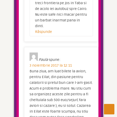
treci frontiera pe jos in Taba si
de acolo iei autobuz spre Cairo.
Nu este safe nici macar pentru
un barbat inarmat pana in
dinti.
Răspunde
Paula
spune:
3 noiembrie 2017 la 12:11
Buna ziua, am luat bilete la avion,
pentru Eilat, din pasiune pentru
calatorii si pretul bun care l-am gasit.
Acum e problema mare. Nu stiu cum
sa organizez aceste zile pentru a fi
cheltuiala sub 500 euo/sejur( fara
avion si cazare ), eu si sotul. Cazarea
in Eilat este foarte scumpa, nu stiu