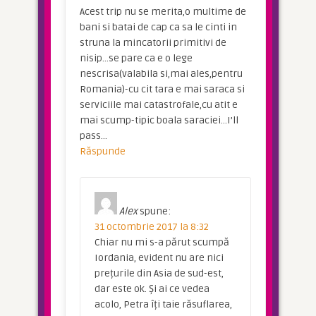
Acest trip nu se merita,o multime de
bani si batai de cap ca sa le cinti in
struna la mincatorii primitivi de
nisip…se pare ca e o lege
nescrisa(valabila si,mai ales,pentru
Romania)-cu cit tara e mai saraca si
serviciile mai catastrofale,cu atit e
mai scump-tipic boala saraciei…I’ll
pass…
Răspunde
Alex
spune:
31 octombrie 2017 la 8:32
Chiar nu mi s-a părut scumpă
Iordania, evident nu are nici
prețurile din Asia de sud-est,
dar este ok. Și ai ce vedea
acolo, Petra îți taie răsuflarea,