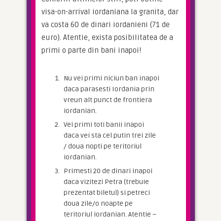
visa-on-arrival iordaniana la granita, dar 
va costa 60 de dinari iordanieni (71 de 
euro). Atentie, exista posibilitatea de a 
primi o parte din bani inapoi!
Nu vei primi niciun ban inapoi
daca parasesti Iordania prin
vreun alt punct de frontiera
iordanian.
Vei primi toti banii inapoi
daca vei sta cel putin trei zile
/ doua nopti pe teritoriul
iordanian.
Primesti 20 de dinari inapoi
daca vizitezi Petra (trebuie
prezentat biletul) si petreci
doua zile/o noapte pe
teritoriul iordanian. Atentie –