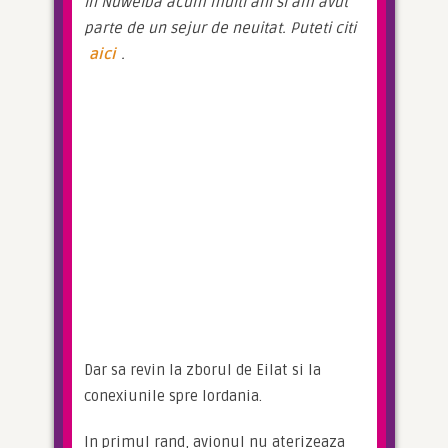
in Nuweiba acum multi ani si am avut 
parte de un sejur de neuitat. Puteti citi 
aici
.
Dar sa revin la zborul de Eilat si la 
conexiunile spre Iordania.
In primul rand, avionul nu aterizeaza 