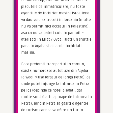
bataie de cap, trebuie sa va schimbati 
placutele de inmatriculare, nu toate 
agentiile de inchiriat masini israeliene 
va dau voie sa treceti in Iordania (multe 
nu va permit nici accesul in Palestina), 
asa ca nu va bateti cuie in pantofi – 
aterizati in Eilat / Ovda, luati un shuttle 
pana in Aqaba si de acolo inchiriati 
masina.
Daca preferati transportul in comun, 
exista numeroase autobuze din Aqaba 
la Wadi Musa (orasul de langa Petra), de 
unde puteti ajunge la intrarea in Petra 
pe jos (depinde ce hotel alegeti, dar 
multe sunt foarte aproape de intrarea in 
Petra), iar din Petra sa gasiti o agentie 
de turism care sa va ofere un tur in 