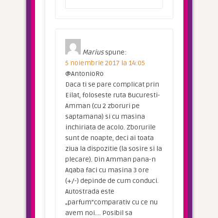
Marius
spune:
5 noiembrie 2017 la 14:05
@AntonioRo
Daca ti se pare complicat prin
Eilat, foloseste ruta Bucuresti-
Amman (cu 2 zboruri pe
saptamana) si cu masina
inchiriata de acolo. Zborurile
sunt de noapte, deci ai toata
ziua la dispozitie (la sosire si la
plecare). Din Amman pana-n
Aqaba faci cu masina 3 ore
(+/-) depinde de cum conduci.
Autostrada este
„parfum”comparativ cu ce nu
avem noi…. Posibil sa