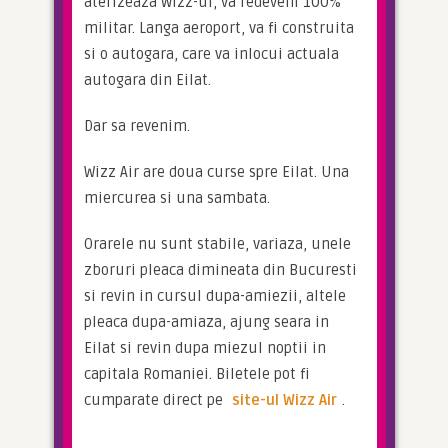
aterizeaza Wizz-ul, va redeveni 100% 
militar. Langa aeroport, va fi construita 
si o autogara, care va inlocui actuala 
autogara din Eilat.
Dar sa revenim.
Wizz Air are doua curse spre Eilat. Una 
miercurea si una sambata.
Orarele nu sunt stabile, variaza, unele 
zboruri pleaca dimineata din Bucuresti 
si revin in cursul dupa-amiezii, altele 
pleaca dupa-amiaza, ajung seara in 
Eilat si revin dupa miezul noptii in 
capitala Romaniei. Biletele pot fi 
cumparate direct pe 
site-ul Wizz Air
.