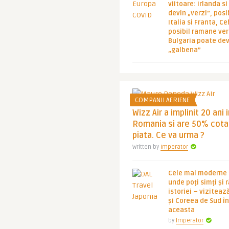
viitoare: Irlanda s
devin „verzi”, posib
Italia si Franta, Ce
posibil ramane ver
Bulgaria poate de
„galbena”
COMPANII AERIENE
Wizz Air a implinit 20 ani 
Romania si are 50% cota
piata. Ce va urma ?
Written by
Imperator
Cele mai moderne ț
unde poți simți și 
istoriei – viziteaz
și Coreea de Sud 
aceasta
by
Imperator