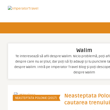
Walim
Te interesează să afli despre Walim. Nicio problemă, poți afla
despre care nu ai știut, dar poți să îți adaugi și tu punctele 
despre Walim. Intră pe Imperator Travel Blog și poți descope
despre Walim
Neasteptata Poloni
NEASTEPTATA POLONIE (2017)
cautarea trenului