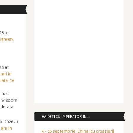
26 at
Highway.
26 at
 ani in
iata. Ce
 fost
 Wizz era
iderata
HAIDETI CU IMPERATOR IN …
ie 2026 at
 ani in
4 - 16 septembrie: China (cu croazieră