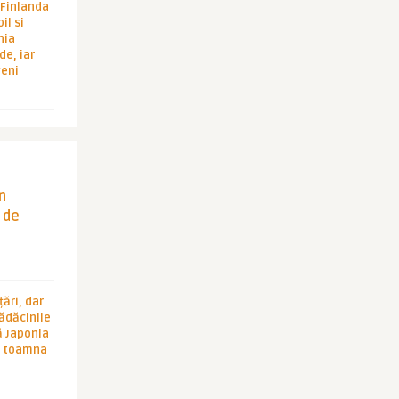
i Finlanda
il si
hia
de, iar
veni
in
 de
ări, dar
rădăcinile
ă Japonia
în toamna