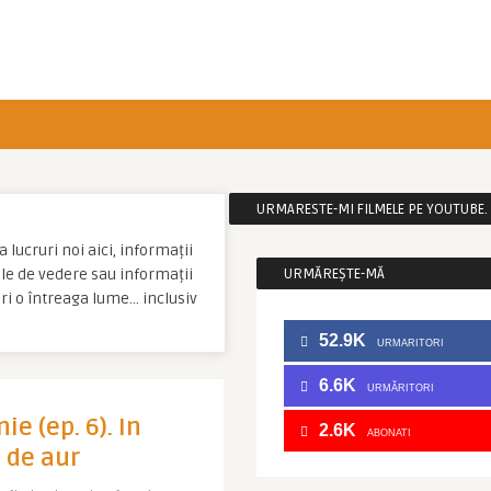
URMARESTE-MI FILMELE PE YOUTUBE. C
 lucruri noi aici, informații
tale de vedere sau informații
URMĂREȘTE-MĂ
ri o întreaga lume… inclusiv
52.9K
URMARITORI
6.6K
URMĂRITORI
e (ep. 6). In
2.6K
ABONATI
 de aur