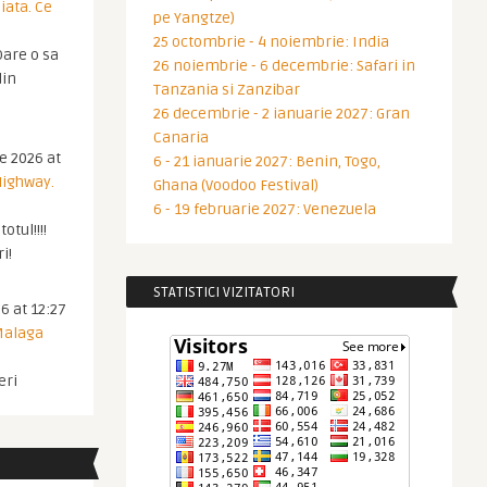
iata. Ce
pe Yangtze)
25 octombrie - 4 noiembrie: India
are o sa
26 noiembrie - 6 decembrie: Safari in
din
Tanzania si Zanzibar
26 decembrie - 2 ianuarie 2027: Gran
Canaria
ie 2026 at
6 - 21 ianuarie 2027: Benin, Togo,
Highway.
Ghana (Voodoo Festival)
6 - 19 februarie 2027: Venezuela
otul!!!!
i!
STATISTICI VIZITATORI
6 at 12:27
 Malaga
eri