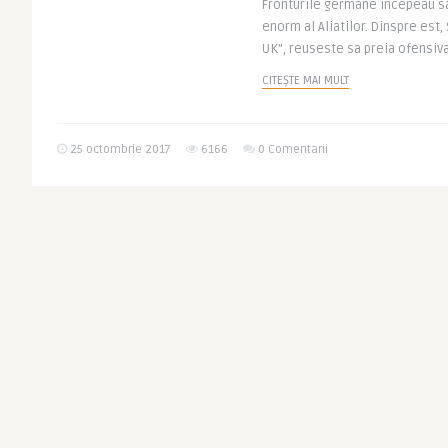
Fronturile germane incepeau sa
enorm al Aliatilor. Dinspre est,
UK”, reuseste sa preia ofensiva 
CITEȘTE MAI MULT
25 octombrie 2017
6166
0 Comentarii