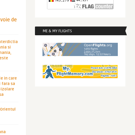
evoie de
ME & MY FLIGHTS
nterdictia
nia si
rmania,
 este
le in care
 fara sa
-izolare
sa
 Orientul
ana