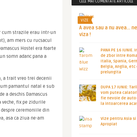
CELE MAI COMENTATE ARTICOLE
VIZE
A avea sau a nu avea… n
r cum strazile erau intr-un 
viza !
ot), am mers cu rucsacul 
 Damascus Hostel era foarte 
PANA PE 16 IUNIE. I
de zbor intre Roma
 un somn adanc pana a 
Italia, Spania, Ge
Belgia, Anglia, etc
prelungita
a trait vreo trei decenii 
. Cum pamantul natal e sub 
DUPA 17 IUNIE: Tari
vom putea calatori
nde a deschis Damascus 
fie nevoie de auto
eche, fix pe zidurile 
la intoarcerea aca
t despre ceremoniile din 
a, asa ca ziua ne-am 
Vize pentru Asia si
Apropiat