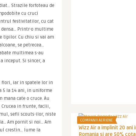
at… Strazile forfoteau de 
mpodobite cu cruci 
ul festivitatilor, cu cat 
 densa… Printr-o multime 
tipilor. Cu chiu si vai am 
alcoane, se petrecea… 
rabate multimea s-au 
 inceput. Si sincer, a 
ori, iar in spatele lor in 
a 5 la 14 ani, in uniforme 
in mana cate o cruce. Au 
rucea in frunte, faclii, 
ul, sefii scouts-ilor, niste 
COMPANII AERIENE
cla… Am pornit si noi… Am 
Wizz Air a implinit 20 ani 
ul crestin… lume la 
Romania si are 50% cota