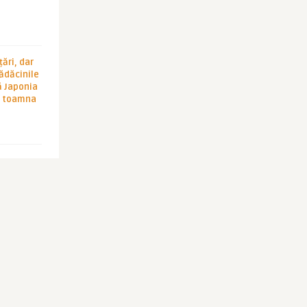
ări, dar
rădăcinile
ă Japonia
în toamna