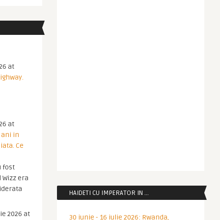
26 at
Highway.
26 at
 ani in
iata. Ce
 fost
 Wizz era
iderata
HAIDETI CU IMPERATOR IN …
ie 2026 at
30 iunie - 16 iulie 2026: Rwanda,