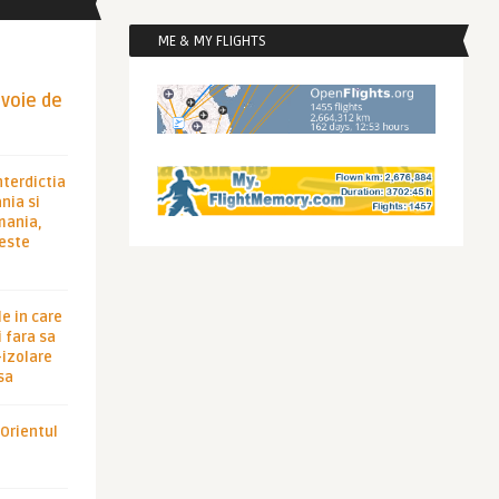
ME & MY FLIGHTS
evoie de
nterdictia
nia si
rmania,
 este
le in care
 fara sa
-izolare
sa
 Orientul