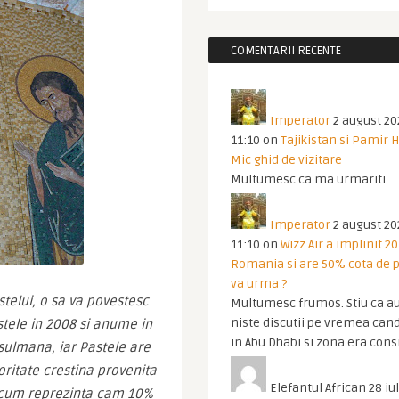
COMENTARII RECENTE
Imperator
2 august 20
11:10
on
Tajikistan si Pamir 
Mic ghid de vizitare
Multumesc ca ma urmariti
Imperator
2 august 20
11:10
on
Wizz Air a implinit 20
Romania si are 50% cota de p
va urma ?
telui, o sa va povestesc 
Multumesc frumos. Stiu ca au
niste discutii pe vremea cand
ele in 2008 si anume in 
in Abu Dhabi si zona era cons
usulmana, iar Pastele are 
noritate crestina provenita 
Elefantul African
28 iul
e acum reprezinta cam 10% 