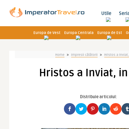
Utile
Seri
Europa de Vest
Europa Centrala
Europa de Est
O
Home
Impresii călătorii
Hristos a Inviat, 
Hristos a Inviat, in 
Distribuie articolul: