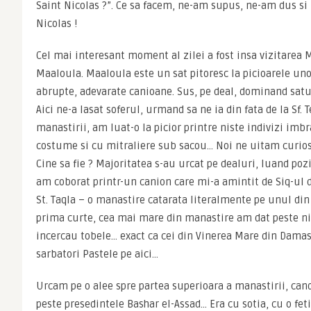
Saint Nicolas ?”. Ce sa facem, ne-am supus, ne-am dus si la 
Nicolas !
Cel mai interesant moment al zilei a fost insa vizitarea Ma
Maaloula. Maaloula este un sat pitoresc la picioarele uno
abrupte, adevarate canioane. Sus, pe deal, dominand satul s
Aici ne-a lasat soferul, urmand sa ne ia din fata de la Sf. T
manastirii, am luat-o la picior printre niste indivizi imbrac
costume si cu mitraliere sub sacou… Noi ne uitam curiosi l
Cine sa fie ? Majoritatea s-au urcat pe dealuri, luand pozit
am coborat printr-un canion care mi-a amintit de Siq-ul de
St. Taqla – o manastire catarata literalmente pe unul din 
prima curte, cea mai mare din manastire am dat peste nist
incercau tobele… exact ca cei din Vinerea Mare din Damasc
sarbatori Pastele pe aici… 
Urcam pe o alee spre partea superioara a manastirii, cand
peste presedintele Bashar el-Assad… Era cu sotia, cu o fetit