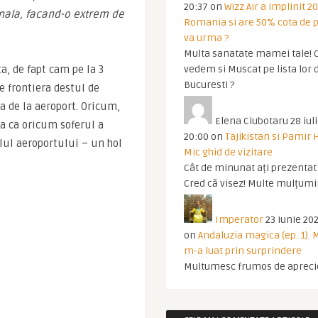
20:37
on
Wizz Air a implinit 20
nala, facand-o extrem de 
Romania si are 50% cota de p
va urma ?
Multa sanatate mamei tale! O
, de fapt cam pe la 3 
vedem si Muscat pe lista lor 
Bucuresti ?
 frontiera destul de 
a de la aeroport. Oricum, 
Elena Ciubotaru
28 iul
sa ca oricum soferul a 
20:00
on
Tajikistan si Pamir 
ul aeroportului – un hol 
Mic ghid de vizitare
Cât de minunat ați prezentat t
Cred că visez! Multe mulțumir
Imperator
23 iunie 202
on
Andaluzia magica (ep. 1).
m-a luat prin surprindere
Multumesc frumos de apreci