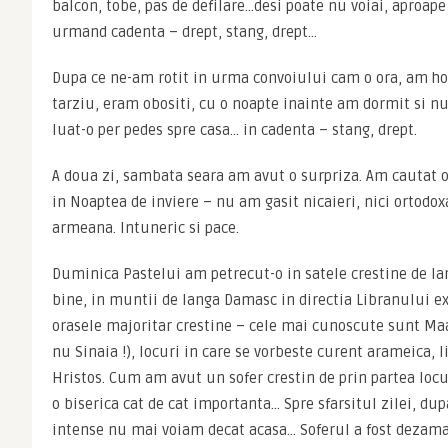
balcon, tobe, pas de defilare…desi poate nu voiai, aproape i
urmand cadenta – drept, stang, drept…
Dupa ce ne-am rotit in urma convoiului cam o ora, am hot
tarziu, eram obositi, cu o noapte inainte am dormit si nu
luat-o per pedes spre casa… in cadenta – stang, drept.
A doua zi, sambata seara am avut o surpriza. Am cautat o 
in Noaptea de inviere – nu am gasit nicaieri, nici ortodoxa
armeana. Intuneric si pace.
Duminica Pastelui am petrecut-o in satele crestine de lan
bine, in muntii de langa Damasc in directia Libranului exi
orasele majoritar crestine – cele mai cunoscute sunt Maal
nu Sinaia !), locuri in care se vorbeste curent arameica, l
Hristos. Cum am avut un sofer crestin de prin partea locu
o biserica cat de cat importanta… Spre sfarsitul zilei, dupa
intense nu mai voiam decat acasa… Soferul a fost dezamagi