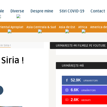
ale
Diverse
Despre mine
Stiri COVID-19
Contact
rientul Apropiat
Asia Centrala & Sud
Asia de Est
Africa
America de
in Siria !
URMARESTE-MI FILMELE PE YOUTUBE. C
Siria !
URMĂREȘTE-MĂ
52.9K
URMARITORI
6.6K
URMĂRITORI
2.6K
ABONATI