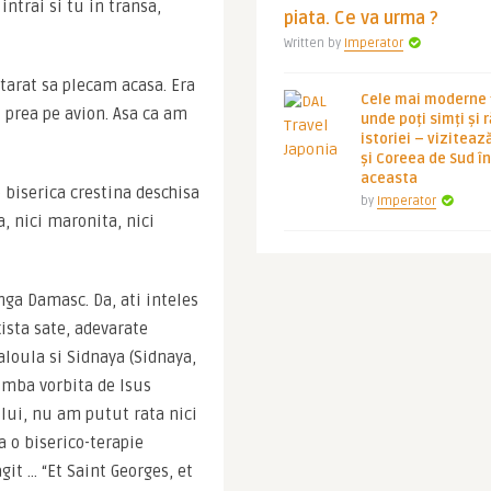
ntrai si tu in transa, 
piata. Ce va urma ?
Written by
Imperator
arat sa plecam acasa. Era 
Cele mai moderne ț
 prea pe avion. Asa ca am 
unde poți simți și 
istoriei – viziteaz
și Coreea de Sud 
aceasta
biserica crestina deschisa 
by
Imperator
, nici maronita, nici 
ga Damasc. Da, ati inteles 
sta sate, adevarate 
oula si Sidnaya (Sidnaya, 
imba vorbita de Isus 
lui, nu am putut rata nici 
 o biserico-terapie 
t … “Et Saint Georges, et 