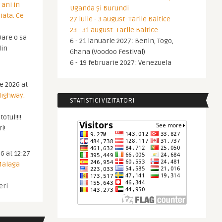
 ani in
Uganda și Burundi
iata. Ce
27 iulie - 3 august: Tarile Baltice
23 - 31 august: Tarile Baltice
are o sa
6 - 21 ianuarie 2027: Benin, Togo,
din
Ghana (Voodoo Festival)
6 - 19 februarie 2027: Venezuela
ie 2026 at
Highway.
STATISTICI VIZITATORI
otul!!!!
i!
6 at 12:27
 Malaga
eri