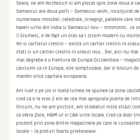
Seara, ne-am ferchezuit si am plecat spre zona noua a cart
Damascul are doua parti – Damascul vechi, inconjurat de z
numeroase moschei, catedrale, sinagogi, palatele care m
haveli-urile din India si Damascul nou – mmmmm… ce oras
 Glumesc, e de fapt un oras sa-i zicem modern cu multe bl
fel si cartierul crestin – exista un cartier crestin in oras
stat) si un cartier crestin in orasul nou… Dar, aici nu mai 
mai degraba e o frantura de Europa Occidentala – magazin
carciumi ca in Europa, vile somptuoase, dar si blocuri de c
mandri orice capitala europeana.
Am luat-o pe jos si toata lumea ne spunea ca zona cautata 
cred ca e la vreo 2 km de cea mai apropiata poarta de intr
Oricum, nu ne-am plictisit, am strabatut niste strazi com
ce ofera Zara, H&M-ul si C&A-urile locale. Cred ca doar Un
prezent prin zona dintre magazinele pe care le cunoastem
locale – la preturi foarte prietenoase.