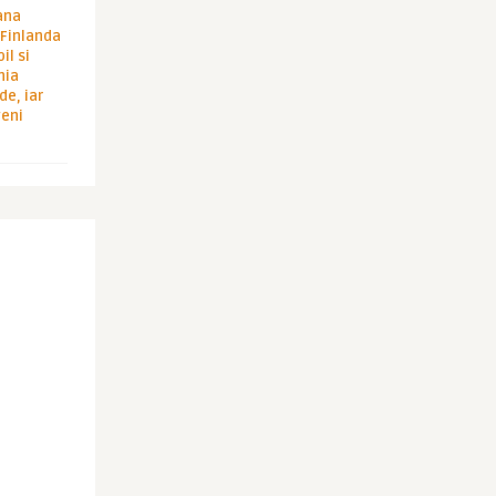
ana
i Finlanda
il si
hia
de, iar
veni