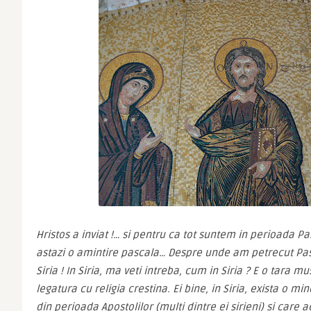
Hristos a inviat !… si pentru ca tot suntem in perioada Pas
astazi o amintire pascala… Despre unde am petrecut Past
Siria ! In Siria, ma veti intreba, cum in Siria ? E o tara m
legatura cu religia crestina. Ei bine, in Siria, exista o mi
din perioada Apostolilor (multi dintre ei sirieni) si car