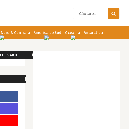
 Nord & Centrala
America de Sud
Oceania
Antarctica
LICK AICI!