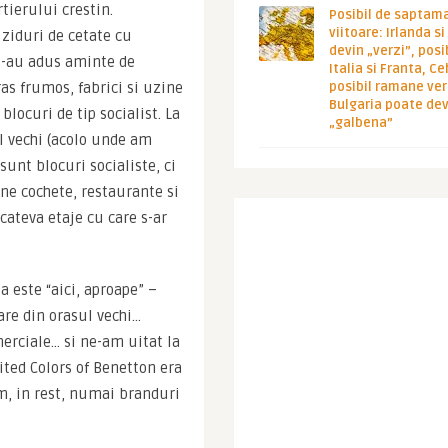
ierului crestin. 
Posibil de saptam
viitoare: Irlanda s
iduri de cetate cu 
devin „verzi”, posib
i-au adus aminte de 
Italia si Franta, Ce
 frumos, fabrici si uzine 
posibil ramane ver
Bulgaria poate de
ocuri de tip socialist. La 
„galbena”
ul vechi (acolo unde am 
sunt blocuri socialiste, ci 
e cochete, restaurante si 
ateva etaje cu care s-ar 
este “aici, aproape” – 
are din orasul vechi… 
erciale… si ne-am uitat la 
ited Colors of Benetton era 
, in rest, numai branduri 