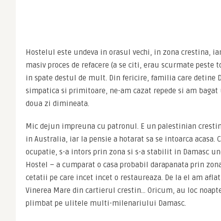
Hostelul este undeva in orasul vechi, in zona crestina, ia
masiv proces de refacere (a se citi, erau scurmate peste t
in spate destul de mult. Din fericire, familia care detine
simpatica si primitoare, ne-am cazat repede si am bagat
doua zi dimineata.
Mic dejun impreuna cu patronul. E un palestinian crestin, 
in Australia, iar la pensie a hotarat sa se intoarca acasa
ocupatie, s-a intors prin zona si s-a stabilit in Damasc u
Hostel – a cumparat o casa probabil darapanata prin zona v
cetatii pe care incet incet o restaureaza. De la el am afla
Vinerea Mare din cartierul crestin… Oricum, au loc noapte
plimbat pe ulitele multi-milenariului Damasc.