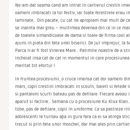
Ne-am dat seama cand am intrat in cartierul crestin imedi
oameni imbracati la tol festiv, iar toate ferestrele erau i
laminate… Din pacate, cu cat ne apropiam mai mult de centr
se inainta mai greu – multimea devenea din ce in ce mai
de toalete simandicoase de dama si toale de firma cool ale 
ajuns in piata din fata unei biserici. De jur imprejur, la b
Parca n-ar fi fost Vinerea Mare… Patimile noastre de a st
incheiat insa cat de cat in momentul in care procesiunea a
meritat tot efortul !
In fruntea procesiunii, o cruce imensa cat doi oameni din fl
mars, copii crestini imbracati in scouts, baieti si fetede l
si pantaloni scurti bateau pas de defilare. Fiecare aveau 
aparut si facliile… Semana cu o procesiune Ku Klux Klan… C
tobe, pas de defilare, copii in uniforme. Ca sa pastreze ritm
adolescenti le turnau apa in gura fara ca ei sa atinga sti
trecut si prin fata unor moschei, dar mai ales prin cartier