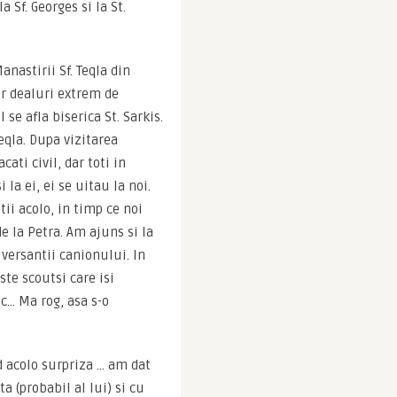
Sf. Georges si la St. 
nastirii Sf. Teqla din 
r dealuri extrem de 
e afla biserica St. Sarkis. 
eqla. Dupa vizitarea 
ati civil, dar toti in 
a ei, ei se uitau la noi. 
ii acolo, in timp ce noi 
 la Petra. Am ajuns si la 
versantii canionului. In 
e scoutsi care isi 
… Ma rog, asa s-o 
 acolo surpriza … am dat 
a (probabil al lui) si cu 