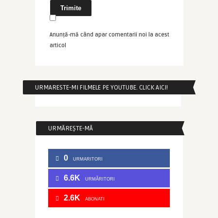
Anunță-mă când apar comentarii noi la acest
articol
URMARESTE-MI FILMELE PE YOUTUBE. CLICK AICI!
URMĂREȘTE-MĂ
0
URMARITORI
6.6K
URMĂRITORI
2.6K
ABONATI