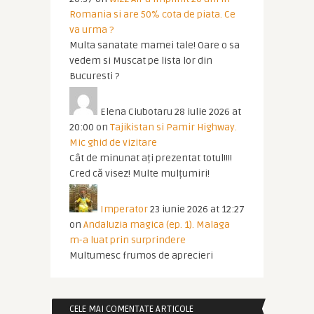
Romania si are 50% cota de piata. Ce
va urma ?
Multa sanatate mamei tale! Oare o sa
vedem si Muscat pe lista lor din
Bucuresti ?
Elena Ciubotaru
28 iulie 2026 at
20:00
on
Tajikistan si Pamir Highway.
Mic ghid de vizitare
Cât de minunat ați prezentat totul!!!!
Cred că visez! Multe mulțumiri!
Imperator
23 iunie 2026 at 12:27
on
Andaluzia magica (ep. 1). Malaga
m-a luat prin surprindere
Multumesc frumos de aprecieri
CELE MAI COMENTATE ARTICOLE