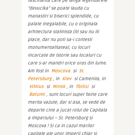
fascinanta care pe langa legendarele 
“devucika” se poate lauda cu 
manastiri si biserici splendide, cu 
palate inegalabile, cu o originala 
arhitectura stalinista (iti sau nu iti 
place, dar nu poti sa-i contesti 
monumentalitatea), cu locuri 
incarcate de istorie sau localuri cu 
care s-ar mandri orice oras din lume. 
Am fost in 
Moscova
 si 
St. 
Petersburg
, in 
Kiev
 si Camenita, in 
Vilnius
 si 
Minsk
, in 
Tbilisi
 si 
Batumi
, sunt locuri super faine care 
merita vazute, dar si asa, se vede de 
departe cine a jucat rolul de Capitala 
a Imperiului – St. Petersburg si 
Moscova ! Si ca in cazul marilor 
capitale ale unor imperii chiar si 