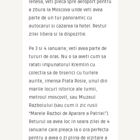
lenesa, veti pleca spre aeroport pentru 
a zbura la Moscova unde veti avea 
parte de un tur panoramic cu 
autocarul si cazarea la hotel. Restul 
zilei libera si la dispozitie.
Pe 3 si 4 ianuarie, veti avea parte de 
tururi de oras. Nu o sa aveti cum sa 
ratati impunatorul Kremlin cu 
colectia sa de biserici cu turlele 
aurite, imensa Piata Rosie, unul din 
marile locuri istorice ale lumii, 
metroul moscovit, sau Muzeul 
Razboiului (sau cum ii zic rusii 
“Marele Razboi de Aparare a Patriei”). 
Returul va avea loc in seara zilei de 4 
ianuarie care pleaca la o ora perfecta 
pentru a avea o zi plina de vizitare a 