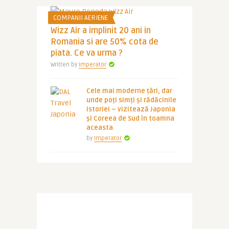
COMPANII AERIENE
Wizz Air a implinit 20 ani in
Romania si are 50% cota de
piata. Ce va urma ?
Written by
Imperator
Cele mai moderne țări, dar
unde poți simți și rădăcinile
istoriei – vizitează Japonia
și Coreea de Sud în toamna
aceasta
by
Imperator