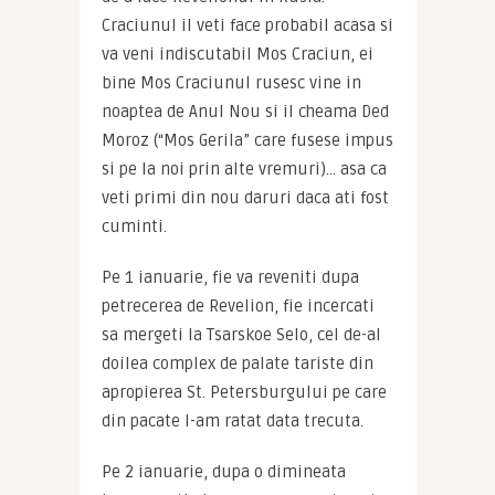
Craciunul il veti face probabil acasa si 
va veni indiscutabil Mos Craciun, ei 
bine Mos Craciunul rusesc vine in 
noaptea de Anul Nou si il cheama Ded 
Moroz (“Mos Gerila” care fusese impus 
si pe la noi prin alte vremuri)… asa ca 
veti primi din nou daruri daca ati fost 
cuminti.
Pe 1 ianuarie, fie va reveniti dupa 
petrecerea de Revelion, fie incercati 
sa mergeti la Tsarskoe Selo, cel de-al 
doilea complex de palate tariste din 
apropierea St. Petersburgului pe care 
din pacate l-am ratat data trecuta.
Pe 2 ianuarie, dupa o dimineata 