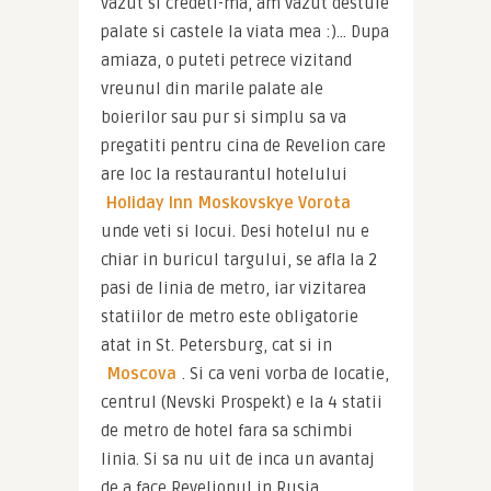
vazut si credeti-ma, am vazut destule 
palate si castele la viata mea :)… Dupa 
amiaza, o puteti petrece vizitand 
vreunul din marile palate ale 
boierilor sau pur si simplu sa va 
pregatiti pentru cina de Revelion care 
are loc la restaurantul hotelului 
Holiday Inn Moskovskye Vorota
unde veti si locui. Desi hotelul nu e 
chiar in buricul targului, se afla la 2 
pasi de linia de metro, iar vizitarea 
statiilor de metro este obligatorie 
atat in St. Petersburg, cat si in 
Moscova
. Si ca veni vorba de locatie, 
centrul (Nevski Prospekt) e la 4 statii 
de metro de hotel fara sa schimbi 
linia. Si sa nu uit de inca un avantaj 
de a face Revelionul in Rusia. 