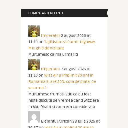
COMENTARII RECENTE
Imperator
2 august 2026 at
11:10
on
Tajikistan si Pamir Highway.
Mic ghid de vizitare
Multumesc ca ma urmariti
Imperator
2 august 2026 at
11:10
on
Wizz Air a implinit 20 ani in
Romania si are 50% cota de piata. Ce
va urma ?
Multumesc frumos. Stiu ca au fost
niste discutii pe vremea cand Wizz era
in Abu Dhabi si zona era considerata
Elefantul African
28 iulie 2026 at
20:37
on
Wizz Air a implinit 20 ani in