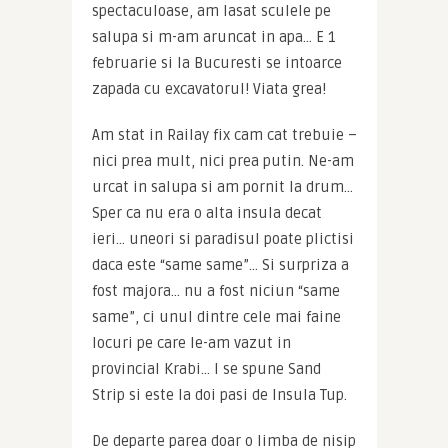
spectaculoase, am lasat sculele pe 
salupa si m-am aruncat in apa… E 1 
februarie si la Bucuresti se intoarce 
zapada cu excavatorul! Viata grea!
Am stat in Railay fix cam cat trebuie – 
nici prea mult, nici prea putin. Ne-am 
urcat in salupa si am pornit la drum… 
Sper ca nu era o alta insula decat 
ieri… uneori si paradisul poate plictisi 
daca este “same same”… Si surpriza a 
fost majora… nu a fost niciun “same 
same”, ci unul dintre cele mai faine 
locuri pe care le-am vazut in 
provincial Krabi… I se spune Sand 
Strip si este la doi pasi de Insula Tup.
De departe parea doar o limba de nisip 