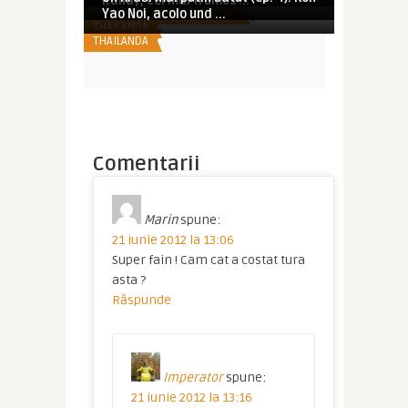
Railay, cel mai frumos ...
SUPER OFERTE TRANSPORT
Yao Noi, acolo und ...
THAILANDA
THAILANDA
Comentarii
Marin
spune:
21 iunie 2012 la 13:06
Super fain ! Cam cat a costat tura
asta ?
Răspunde
Imperator
spune:
21 iunie 2012 la 13:16