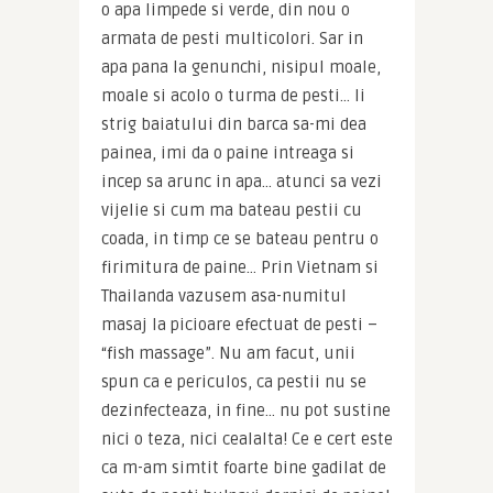
o apa limpede si verde, din nou o 
armata de pesti multicolori. Sar in 
apa pana la genunchi, nisipul moale, 
moale si acolo o turma de pesti… Ii 
strig baiatului din barca sa-mi dea 
painea, imi da o paine intreaga si 
incep sa arunc in apa… atunci sa vezi 
vijelie si cum ma bateau pestii cu 
coada, in timp ce se bateau pentru o 
firimitura de paine… Prin Vietnam si 
Thailanda vazusem asa-numitul 
masaj la picioare efectuat de pesti – 
“fish massage”. Nu am facut, unii 
spun ca e periculos, ca pestii nu se 
dezinfecteaza, in fine… nu pot sustine 
nici o teza, nici cealalta! Ce e cert este 
ca m-am simtit foarte bine gadilat de 