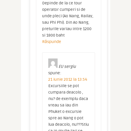
Depinde de la ce tour
operator cumperi si de
unde pleci (Ao Nang, Railay,
sau Phi Phi). Din Ao Nang,
preturile variau intre 1200
si 1800 baht
Răspunde
EU sergiu
spune:
21 iunie 2012 la 13:54
Excursiile se pot
cumpara deacolo ,
nu? de exemplu daca
vreau sa iau din
Phuket o excursie
spre ao Nang o pot
lua deacolo, nu???Stiu
ca in multe tari se