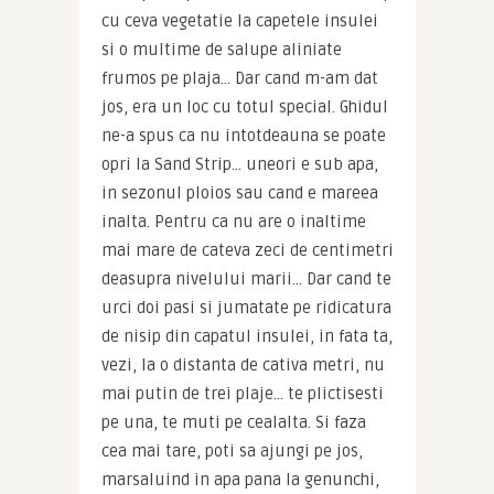
cu ceva vegetatie la capetele insulei 
si o multime de salupe aliniate 
frumos pe plaja… Dar cand m-am dat 
jos, era un loc cu totul special. Ghidul 
ne-a spus ca nu intotdeauna se poate 
opri la Sand Strip… uneori e sub apa, 
in sezonul ploios sau cand e mareea 
inalta. Pentru ca nu are o inaltime 
mai mare de cateva zeci de centimetri 
deasupra nivelului marii… Dar cand te 
urci doi pasi si jumatate pe ridicatura 
de nisip din capatul insulei, in fata ta, 
vezi, la o distanta de cativa metri, nu 
mai putin de trei plaje… te plictisesti 
pe una, te muti pe cealalta. Si faza 
cea mai tare, poti sa ajungi pe jos, 
marsaluind in apa pana la genunchi, 