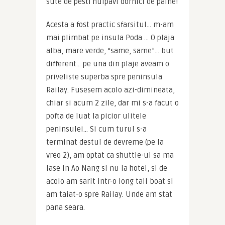
sute de pesti hulpavi dornici de paine!
Acesta a fost practic sfarsitul… m-am 
mai plimbat pe insula Poda … O plaja 
alba, mare verde, “same, same”… but 
different… pe una din plaje aveam o 
priveliste superba spre peninsula 
Railay. Fusesem acolo azi-dimineata, 
chiar si acum 2 zile, dar mi s-a facut o 
pofta de luat la picior ulitele 
peninsulei… Si cum turul s-a 
terminat destul de devreme (pe la 
vreo 2), am optat ca shuttle-ul sa ma 
lase in Ao Nang si nu la hotel, si de 
acolo am sarit intr-o long tail boat si 
am taiat-o spre Railay. Unde am stat 
pana seara.