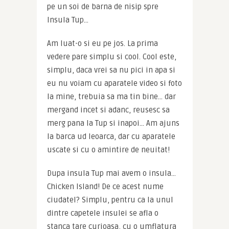
pe un soi de barna de nisip spre 
Insula Tup…
Am luat-o si eu pe jos. La prima 
vedere pare simplu si cool. Cool este, 
simplu, daca vrei sa nu pici in apa si 
eu nu voiam cu aparatele video si foto 
la mine, trebuia sa ma tin bine… dar 
mergand incet si adanc, reusesc sa 
merg pana la Tup si inapoi… Am ajuns 
la barca ud leoarca, dar cu aparatele 
uscate si cu o amintire de neuitat!
Dupa insula Tup mai avem o insula… 
Chicken Island! De ce acest nume 
ciudatel? Simplu, pentru ca la unul 
dintre capetele insulei se afla o 
stanca tare curioasa, cu o umflatura 