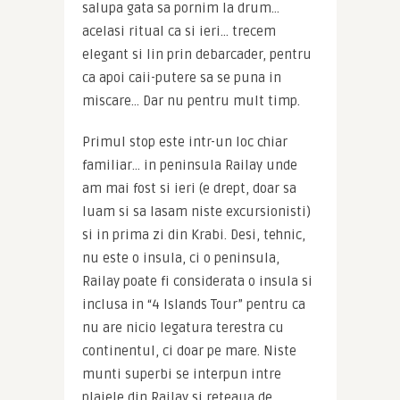
salupa gata sa pornim la drum… 
acelasi ritual ca si ieri… trecem 
elegant si lin prin debarcader, pentru 
ca apoi caii-putere sa se puna in 
miscare… Dar nu pentru mult timp.
Primul stop este intr-un loc chiar 
familiar… in peninsula Railay unde 
am mai fost si ieri (e drept, doar sa 
luam si sa lasam niste excursionisti) 
si in prima zi din Krabi. Desi, tehnic, 
nu este o insula, ci o peninsula, 
Railay poate fi considerata o insula si 
inclusa in “4 Islands Tour” pentru ca 
nu are nicio legatura terestra cu 
continentul, ci doar pe mare. Niste 
munti superbi se interpun intre 
plajele din Railay si reteaua de 