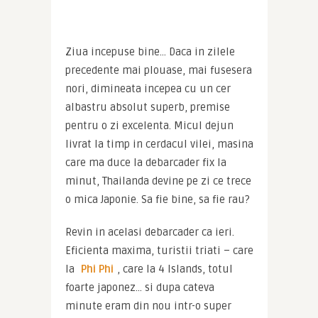
Ziua incepuse bine… Daca in zilele 
precedente mai plouase, mai fusesera 
nori, dimineata incepea cu un cer 
albastru absolut superb, premise 
pentru o zi excelenta. Micul dejun 
livrat la timp in cerdacul vilei, masina 
care ma duce la debarcader fix la 
minut, Thailanda devine pe zi ce trece 
o mica Japonie. Sa fie bine, sa fie rau?
Revin in acelasi debarcader ca ieri. 
Eficienta maxima, turistii triati – care 
la 
Phi Phi
, care la 4 Islands, totul 
foarte japonez… si dupa cateva 
minute eram din nou intr-o super 