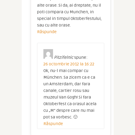
alte orase. Si da, ai dreptate, nu il
poti compara cu Munchen, in
special in timpul Oktoberfestului,
sau cu alte orase.
Răspunde
Pitzifelnic
spune:
26 octombrie 2012 la 16:22
Ok, nu-l mai compar cu
München. Sa zicem ca e ca
un Amsterdam, dar fara
canale, cartier rosu sau
muzeul Van Gogh! Si fara
Oktoberfest ca orasul acela
cu „M” despre care nu mai
pot sa vorbesc. 🙂
Răspunde