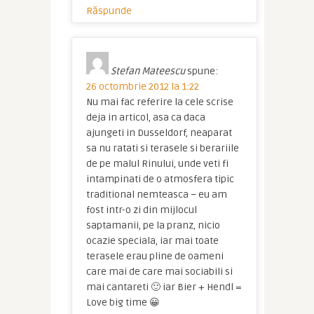
Răspunde
Stefan Mateescu
spune:
26 octombrie 2012 la 1:22
Nu mai fac referire la cele scrise
deja in articol, asa ca daca
ajungeti in Dusseldorf, neaparat
sa nu ratati si terasele si berariile
de pe malul Rinului, unde veti fi
intampinati de o atmosfera tipic
traditional nemteasca – eu am
fost intr-o zi din mijlocul
saptamanii, pe la pranz, nicio
ocazie speciala, iar mai toate
terasele erau pline de oameni
care mai de care mai sociabili si
mai cantareti 🙂 iar Bier + Hendl =
Love big time 😀