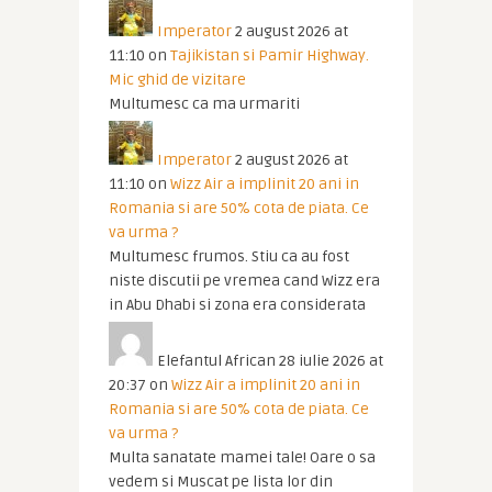
Imperator
2 august 2026 at
11:10
on
Tajikistan si Pamir Highway.
Mic ghid de vizitare
Multumesc ca ma urmariti
Imperator
2 august 2026 at
11:10
on
Wizz Air a implinit 20 ani in
Romania si are 50% cota de piata. Ce
va urma ?
Multumesc frumos. Stiu ca au fost
niste discutii pe vremea cand Wizz era
in Abu Dhabi si zona era considerata
Elefantul African
28 iulie 2026 at
20:37
on
Wizz Air a implinit 20 ani in
Romania si are 50% cota de piata. Ce
va urma ?
Multa sanatate mamei tale! Oare o sa
vedem si Muscat pe lista lor din