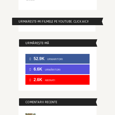
URMARESTE-MI FILMELE PE YOUTUBE. CLICK AICI!
URMĂREȘTE-MĂ
52.9K
URMARITORI
6.6K
URMĂRITORI
2.6K
ABONATI
COMENTARII RECENTE