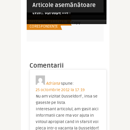
in afara de Wi ...
Imperator
Imperator
Articole asemănătoare
SUPER OFERTE TRANSPORT
mereu in top
Destinatii Carpatair: Roma – orasul
Imperator
Destinatii Carpatair: Roma – orasul
TIPS & TRICKS
etern. Partea 2
Lvov… aproape live !
DESTINATII CARPATAIR
etern. Partea 1
DESTINATII CARPATAIR
DESTINATII CARPATAIR
CORESPONDENȚE
Comentarii
Adriana
spune:
25 octombrie 2012 la 17:19
Nu am vizitat Dusseldorf , insa se
gaseste pe lista.
Interesant articolul, am gasit aici
informatii care ma vor ajuta in
viitoul apropiat cand in sfarsit voi
pleca intr-o vacanta la Dusseldorf.