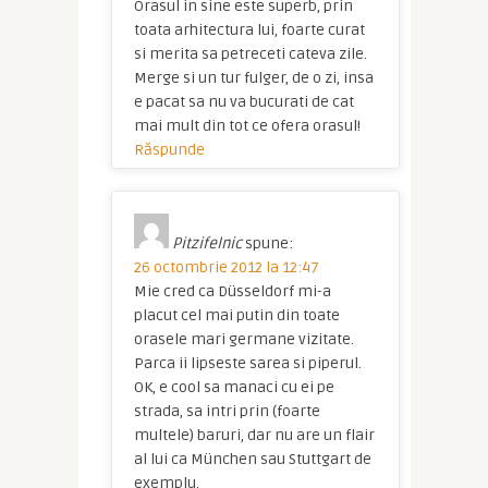
Orasul in sine este superb, prin
toata arhitectura lui, foarte curat
si merita sa petreceti cateva zile.
Merge si un tur fulger, de o zi, insa
e pacat sa nu va bucurati de cat
mai mult din tot ce ofera orasul!
Răspunde
Pitzifelnic
spune:
26 octombrie 2012 la 12:47
Mie cred ca Düsseldorf mi-a
placut cel mai putin din toate
orasele mari germane vizitate.
Parca ii lipseste sarea si piperul.
OK, e cool sa manaci cu ei pe
strada, sa intri prin (foarte
multele) baruri, dar nu are un flair
al lui ca München sau Stuttgart de
exemplu.