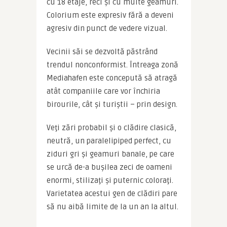
cu 18 etaje, reci și cu multe geamuri. 
Colorium este expresiv fără a deveni 
agresiv din punct de vedere vizual.
Vecinii săi se dezvoltă păstrând 
trendul nonconformist. Întreaga zonă 
Mediahafen este concepută să atragă 
atât companiile care vor închiria 
birourile, cât și turiștii – prin design.
Veţi zări probabil și o clădire clasică, 
neutră, un paralelipiped perfect, cu 
ziduri gri și geamuri banale, pe care 
se urcă de-a bușilea zeci de oameni 
enormi, stilizaţi și puternic coloraţi. 
Varietatea acestui gen de clădiri pare 
să nu aibă limite de la un an la altul.