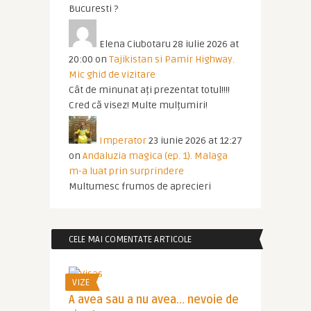
Bucuresti ?
Elena Ciubotaru
28 iulie 2026 at
20:00
on
Tajikistan si Pamir Highway.
Mic ghid de vizitare
Cât de minunat ați prezentat totul!!!!
Cred că visez! Multe mulțumiri!
Imperator
23 iunie 2026 at 12:27
on
Andaluzia magica (ep. 1). Malaga
m-a luat prin surprindere
Multumesc frumos de aprecieri
CELE MAI COMENTATE ARTICOLE
VIZE
A avea sau a nu avea… nevoie de