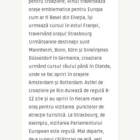
pentru croaziere, Rinul traversează 
orașe emblematice pentru Europa 
cum ar fi Basel din Elveţia, își 
urmează cursul în estul Franţei, 
traversând orașul Strasbourg. 
Următoarele destinaţii sunt 
Mannheim, Bonn, Köln și bineînţeles 
Düsseldorf în Germania, croaziera 
urmând cursul râului până în Olanda, 
unde se fac opriri în orașele 
Amsterdam și Rotterdam. Astfel de 
croaziere pe Rin durează de regulă 8-
12 zile și au opriri în fiecare mare 
oraș pentru vizitarea  punctelor de 
atracţie turistică. La Strasbourg, de 
exemplu, vizitarea Parlamentului 
European este regulă. Mai departe, 
de-a lungul călătoriei pe apă, veţi 