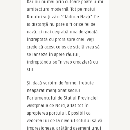
Dar nu numai prin culoare poate uimi 
arhitectura modernă. Tot pe malul 
Rinului veţi zări “Clădirea Navă”. De 
la distanţă nu pare a fi orice fel de 
navă, ci mai degrabă una de gheaţă. 
Îndreptată cu prora spre chei, veţi 
crede că acest colos de sticlă vrea să 
se lanseze în apele râului, 
îndreptându-se în vreo croazieră cu 
stil.
Și, dacă vorbim de forme, trebuie 
neapărat menţionat sediul 
Parlamentului de Stat al Provinciei 
Westphalia de Nord, aflat tot în 
apropierea portului. E posibil ca 
vederea lui de la nivelul solului să vă 
impresioneze, arătând asemeni unui 