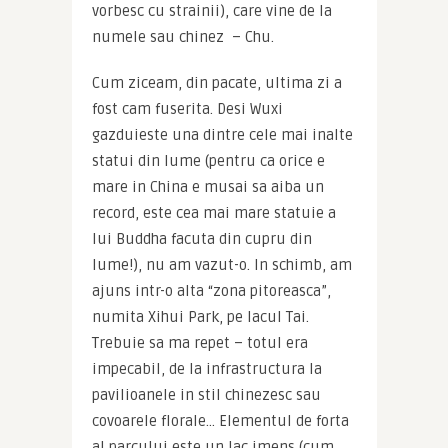
vorbesc cu strainii), care vine de la 
numele sau chinez  – Chu.
Cum ziceam, din pacate, ultima zi a 
fost cam fuserita. Desi Wuxi 
gazduieste una dintre cele mai inalte 
statui din lume (pentru ca orice e 
mare in China e musai sa aiba un 
record, este cea mai mare statuie a 
lui Buddha facuta din cupru din 
lume!), nu am vazut-o. In schimb, am 
ajuns intr-o alta “zona pitoreasca”, 
numita Xihui Park, pe lacul Tai. 
Trebuie sa ma repet – totul era 
impecabil, de la infrastructura la 
pavilioanele in stil chinezesc sau 
covoarele florale… Elementul de forta 
al parcului este un lac imens (cum 