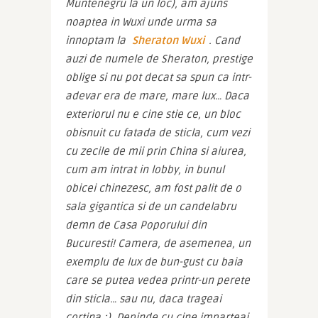
Muntenegru la un loc), am ajuns 
noaptea in Wuxi unde urma sa 
innoptam la 
Sheraton Wuxi
. Cand 
auzi de numele de Sheraton, prestige 
oblige si nu pot decat sa spun ca intr-
adevar era de mare, mare lux… Daca 
exteriorul nu e cine stie ce, un bloc 
obisnuit cu fatada de sticla, cum vezi 
cu zecile de mii prin China si aiurea, 
cum am intrat in lobby, in bunul 
obicei chinezesc, am fost palit de o 
sala gigantica si de un candelabru 
demn de Casa Poporului din 
Bucuresti! Camera, de asemenea, un 
exemplu de lux de bun-gust cu baia 
care se putea vedea printr-un perete 
din sticla… sau nu, daca trageai 
cortina :). Depinde cu cine imparteai 