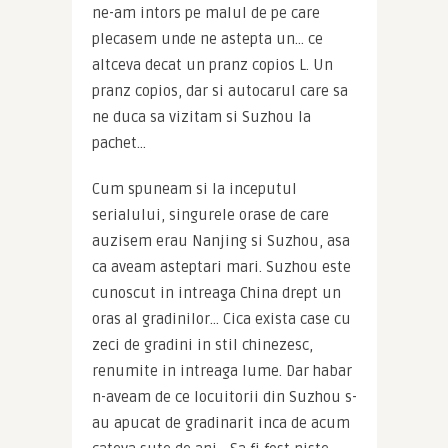
ne-am intors pe malul de pe care 
plecasem unde ne astepta un… ce 
altceva decat un pranz copios L. Un 
pranz copios, dar si autocarul care sa 
ne duca sa vizitam si Suzhou la 
pachet…
Cum spuneam si la inceputul 
serialului, singurele orase de care 
auzisem erau Nanjing si Suzhou, asa 
ca aveam asteptari mari. Suzhou este 
cunoscut in intreaga China drept un 
oras al gradinilor… Cica exista case cu 
zeci de gradini in stil chinezesc, 
renumite in intreaga lume. Dar habar 
n-aveam de ce locuitorii din Suzhou s-
au apucat de gradinarit inca de acum 