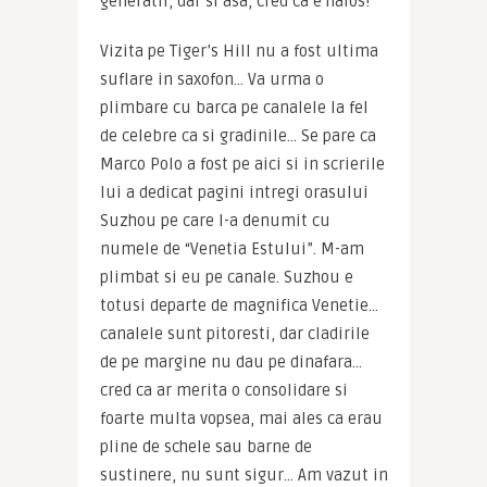
generatii, dar si asa, cred ca e haios!
Vizita pe Tiger’s Hill nu a fost ultima 
suflare in saxofon… Va urma o 
plimbare cu barca pe canalele la fel 
de celebre ca si gradinile… Se pare ca 
Marco Polo a fost pe aici si in scrierile 
lui a dedicat pagini intregi orasului 
Suzhou pe care l-a denumit cu 
numele de “Venetia Estului”. M-am 
plimbat si eu pe canale. Suzhou e 
totusi departe de magnifica Venetie… 
canalele sunt pitoresti, dar cladirile 
de pe margine nu dau pe dinafara… 
cred ca ar merita o consolidare si 
foarte multa vopsea, mai ales ca erau 
pline de schele sau barne de 
sustinere, nu sunt sigur… Am vazut in 