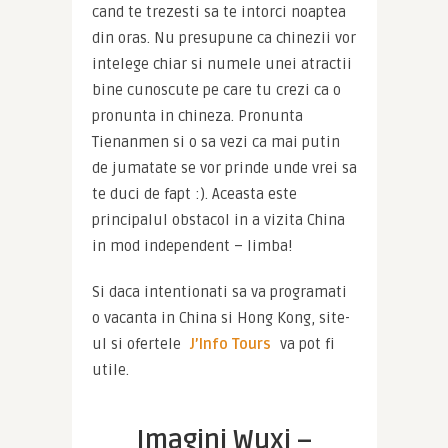
cand te trezesti sa te intorci noaptea 
din oras. Nu presupune ca chinezii vor 
intelege chiar si numele unei atractii 
bine cunoscute pe care tu crezi ca o 
pronunta in chineza. Pronunta 
Tienanmen si o sa vezi ca mai putin 
de jumatate se vor prinde unde vrei sa 
te duci de fapt :). Aceasta este 
principalul obstacol in a vizita China 
in mod independent – limba!
Si daca intentionati sa va programati 
o vacanta in China si Hong Kong, site-
ul si ofertele 
J’Info Tours
 va pot fi 
utile.
Imagini Wuxi –