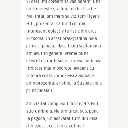
Si desi imi doream sa vad baremi una 
dintre aceste gradini, n-a fost sa fie. 
Mai intai, am mers sa vizitam Tiger’s 
Hill, prezentat ca fiind cel mai 
interesant obiectiv turistic din oras. 
Si tocmai in acest oras-gradina ne-a 
prins si ploaia… daca toata saptamana 
am avut in general vreme buna 
(destul de mult soare, cateva perioada 
limitate mai mohorate, evident cu 
celebra ceata chinezeasca aproape 
omniprezenta, ei bine, la Suzhou ne-a 
prins ploaia!).
Am vizitat complexul din Tiget’s Hill 
sub umbrela. Ne-am urcat sus, pana 
la pagoda, un adevarat turn din Pisa 
chinezesc… ca si in cazul mai 