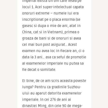
imperial exista un om care iesea pe 
locul 1. Acel super-intelectual capata 
onoruri extreme – numele lui era 
inscriptionat pe o placa enorma (se 
gasesc si dupa o mie de ani, atat in 
China, cat si in Vietnam), primea o 
groaza de bani si de onoruri si avea 
cel mai bun post asigurat… Acest 
examen nu avea loc in fiecare an, ci o 
data la 3 ani… asa ca seful de promotie 
al examenelor imperiale nu putea sa 
fie decat o somitate.
Ei bine, de ce am scris aceasta poveste 
lunga? Pentru ca gradinile Suzhou-
ului au aparut datorita examenelor 
imperiale. In cei 276 de ani ai 
dinastiei Ming, din cele 90 de mega-