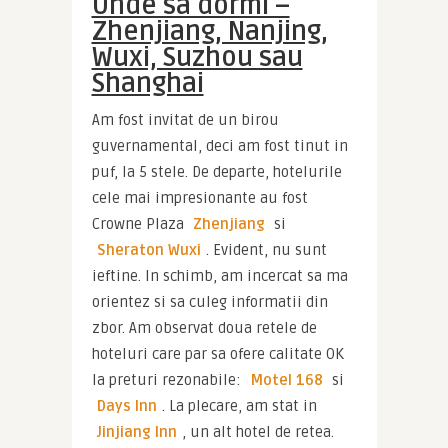
Unde sa dormi –
Zhenjiang, Nanjing,
Wuxi, Suzhou sau
Shanghai
Am fost invitat de un birou 
guvernamental, deci am fost tinut in 
puf, la 5 stele. De departe, hotelurile 
cele mai impresionante au fost 
Crowne Plaza 
Zhenjiang
 si 
Sheraton Wuxi
. Evident, nu sunt 
ieftine. In schimb, am incercat sa ma 
orientez si sa culeg informatii din 
zbor. Am observat doua retele de 
hoteluri care par sa ofere calitate OK 
la preturi rezonabile: 
Motel 168
 si 
Days Inn
. La plecare, am stat in 
Jinjiang Inn
, un alt hotel de retea. 