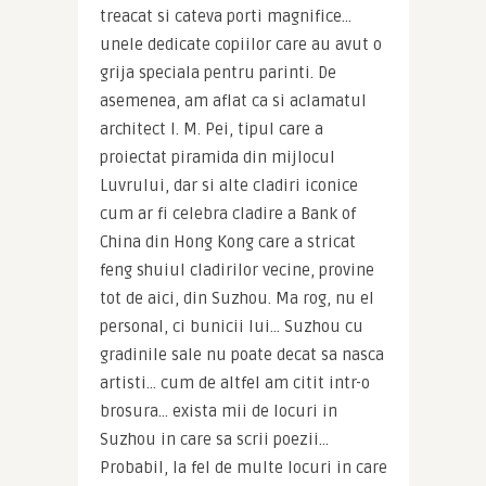
treacat si cateva porti magnifice… 
unele dedicate copiilor care au avut o 
grija speciala pentru parinti. De 
asemenea, am aflat ca si aclamatul 
architect I. M. Pei, tipul care a 
proiectat piramida din mijlocul 
Luvrului, dar si alte cladiri iconice 
cum ar fi celebra cladire a Bank of 
China din Hong Kong care a stricat 
feng shuiul cladirilor vecine, provine 
tot de aici, din Suzhou. Ma rog, nu el 
personal, ci bunicii lui… Suzhou cu 
gradinile sale nu poate decat sa nasca 
artisti… cum de altfel am citit intr-o 
brosura… exista mii de locuri in 
Suzhou in care sa scrii poezii…  
Probabil, la fel de multe locuri in care 