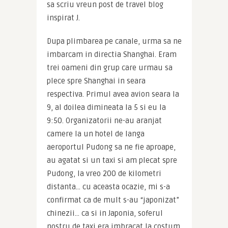
sa scriu vreun post de travel blog 
inspirat J.
Dupa plimbarea pe canale, urma sa ne 
imbarcam in directia Shanghai. Eram 
trei oameni din grup care urmau sa 
plece spre Shanghai in seara 
respectiva. Primul avea avion seara la 
9, al doilea dimineata la 5 si eu la 
9:50. Organizatorii ne-au aranjat 
camere la un hotel de langa 
aeroportul Pudong sa ne fie aproape, 
au agatat si un taxi si am plecat spre 
Pudong, la vreo 200 de kilometri 
distanta… cu aceasta ocazie, mi s-a 
confirmat ca de mult s-au “japonizat” 
chinezii… ca si in Japonia, soferul 
nostru de taxi era imbracat la costum 