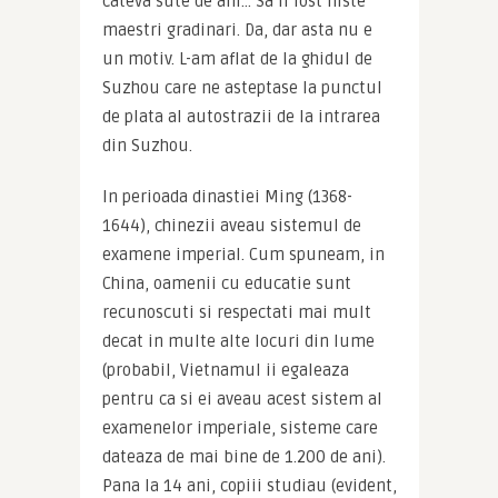
cateva sute de ani… Sa fi fost niste 
maestri gradinari. Da, dar asta nu e 
un motiv. L-am aflat de la ghidul de 
Suzhou care ne asteptase la punctul 
de plata al autostrazii de la intrarea 
din Suzhou.
In perioada dinastiei Ming (1368-
1644), chinezii aveau sistemul de 
examene imperial. Cum spuneam, in 
China, oamenii cu educatie sunt 
recunoscuti si respectati mai mult 
decat in multe alte locuri din lume 
(probabil, Vietnamul ii egaleaza 
pentru ca si ei aveau acest sistem al 
examenelor imperiale, sisteme care 
dateaza de mai bine de 1.200 de ani). 
Pana la 14 ani, copiii studiau (evident, 