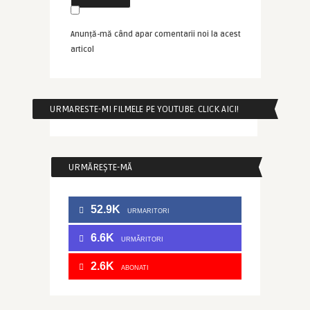
Anunță-mă când apar comentarii noi la acest
articol
URMARESTE-MI FILMELE PE YOUTUBE. CLICK AICI!
URMĂREȘTE-MĂ
52.9K
URMARITORI
6.6K
URMĂRITORI
2.6K
ABONATI