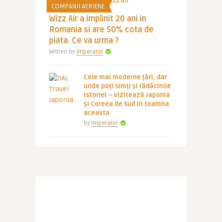
COMPANII AERIENE
Wizz Air a implinit 20 ani in
Romania si are 50% cota de
piata. Ce va urma ?
Written by
Imperator
Cele mai moderne țări, dar
unde poți simți și rădăcinile
istoriei – vizitează Japonia
și Coreea de Sud în toamna
aceasta
by
Imperator