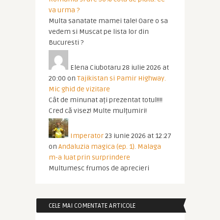
va urma ?
Multa sanatate mamei tale! Oare o sa
vedem si Muscat pe lista lor din
Bucuresti ?
Elena Ciubotaru
28 iulie 2026 at
20:00
on
Tajikistan si Pamir Highway.
Mic ghid de vizitare
Cât de minunat ați prezentat totul!!!!
Cred că visez! Multe mulțumiri!
Imperator
23 iunie 2026 at 12:27
on
Andaluzia magica (ep. 1). Malaga
m-a luat prin surprindere
Multumesc frumos de aprecieri
CELE MAI COMENTATE ARTICOLE