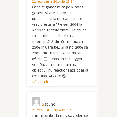
21 februarie 2014 la 12:34
Cand te gandesti ca pe Pirates
gasesti si zile cu 5 oferte
puternice si la noi cand apare
vreo oferta la AF e gen 200€ la
Paris sau Amsterdam… Te apuca
rasu… Din Oslo zbori cu 260€ dus
intors in SUA, din Germania cu
260€ in Caraibe… Si la noi 200€ sa
zbori intern in UE se numeste
oferta :))) Credeam ca bloggerii
gen Razvan sunt totusi mai
obiectivi, nu reactioneaza doar la
comanda AF/KLM 🙁
Răspunde
Li
spune:
21 februarie 2014 la 16:30
Intrati pe Iberia Italy sa vedeti ce