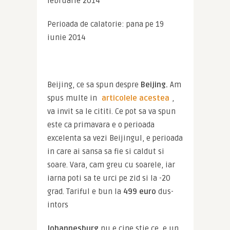
februarie 2014
Perioada de calatorie: pana pe 19 
iunie 2014
Beijing, ce sa spun despre 
Beijing.
 Am 
spus multe in 
articolele acestea
, 
va invit sa le cititi. Ce pot sa va spun 
este ca primavara e o perioada 
excelenta sa vezi Beijingul, e perioada 
in care ai sansa sa fie si caldut si 
soare. Vara, cam greu cu soarele, iar 
iarna poti sa te urci pe zid si la -20 
grad. Tariful e bun la
 499 euro
 dus-
intors
Johannesburg
 nu e cine stie ce, e un 