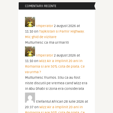
COMENTARII RECENTE
Imperator
2 august 2026 at
11:10
on
Tajikistan si Pamir Highway.
Mic ghid de vizitare
Multumesc ca ma urmariti
Imperator
2 august 2026 at
11:10
on
Wizz Air a implinit 20 ani in
Romania si are 50% cota de piata. Ce
va urma ?
Multumesc frumos. Stiu ca au fost
niste discutii pe vremea cand Wizz era
in Abu Dhabi si zona era considerata
Elefantul African
28 iulie 2026 at
20:37
on
Wizz Air a implinit 20 ani in
Romania si are 50% cota de piata. Ce