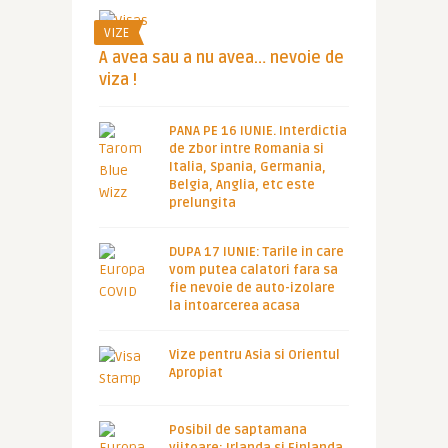
VIZE
A avea sau a nu avea… nevoie de
viza !
PANA PE 16 IUNIE. Interdictia
de zbor intre Romania si
Italia, Spania, Germania,
Belgia, Anglia, etc este
prelungita
DUPA 17 IUNIE: Tarile in care
vom putea calatori fara sa
fie nevoie de auto-izolare
la intoarcerea acasa
Vize pentru Asia si Orientul
Apropiat
Posibil de saptamana
viitoare: Irlanda si Finlanda