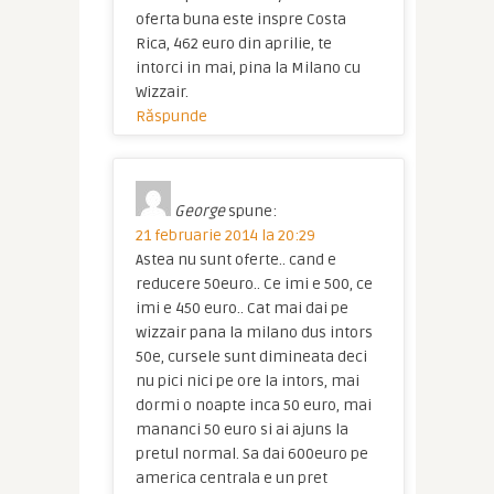
oferta buna este inspre Costa
Rica, 462 euro din aprilie, te
intorci in mai, pina la Milano cu
Wizzair.
Răspunde
George
spune:
21 februarie 2014 la 20:29
Astea nu sunt oferte.. cand e
reducere 50euro.. Ce imi e 500, ce
imi e 450 euro.. Cat mai dai pe
wizzair pana la milano dus intors
50e, cursele sunt dimineata deci
nu pici nici pe ore la intors, mai
dormi o noapte inca 50 euro, mai
mananci 50 euro si ai ajuns la
pretul normal. Sa dai 600euro pe
america centrala e un pret