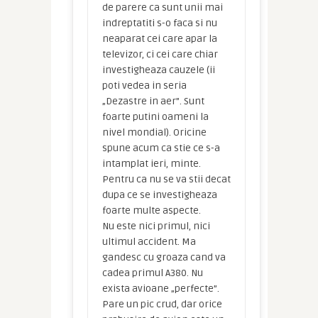
de parere ca sunt unii mai
indreptatiti s-o faca si nu
neaparat cei care apar la
televizor, ci cei care chiar
investigheaza cauzele (ii
poti vedea in seria
„Dezastre in aer”. Sunt
foarte putini oameni la
nivel mondial). Oricine
spune acum ca stie ce s-a
intamplat ieri, minte.
Pentru ca nu se va stii decat
dupa ce se investigheaza
foarte multe aspecte.
Nu este nici primul, nici
ultimul accident. Ma
gandesc cu groaza cand va
cadea primul A380. Nu
exista avioane „perfecte”.
Pare un pic crud, dar orice