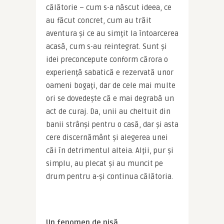
călătorie – cum s-a născut ideea, ce 
au făcut concret, cum au trăit 
aventura şi ce au simţit la întoarcerea 
acasă, cum s-au reintegrat. Sunt şi 
idei preconcepute conform cărora o 
experienţă sabatică e rezervată unor 
oameni bogaţi, dar de cele mai multe 
ori se dovedeşte că e mai degrabă un 
act de curaj. Da, unii au cheltuit din 
banii strânşi pentru o casă, dar şi asta 
cere discernământ şi alegerea unei 
căi în detrimentul alteia. Alţii, pur şi 
simplu, au plecat şi au muncit pe 
drum pentru a-şi continua călătoria.
Un fenomen de nişă