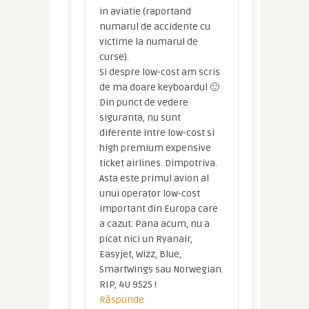
in aviatie (raportand
numarul de accidente cu
victime la numarul de
curse).
Si despre low-cost am scris
de ma doare keyboardul 🙂
Din punct de vedere
siguranta, nu sunt
diferente intre low-cost si
high premium expensive
ticket airlines. Dimpotriva.
Asta este primul avion al
unui operator low-cost
important din Europa care
a cazut. Pana acum, nu a
picat nici un Ryanair,
Easyjet, Wizz, Blue,
SmartWings sau Norwegian.
RIP, 4U 9525 !
Răspunde