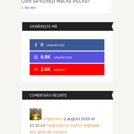
Cum să vizitezi Machu Picchu?
1 day ago
URMĂREȘTE-MĂ
0
URMARITORI
6.6K
URMĂRITORI
2.6K
ABONATI
COMENTARII RECENTE
Imperator
2 august 2026 at
11:10
on
Tajikistan si Pamir Highway.
Mic ghid de vizitare