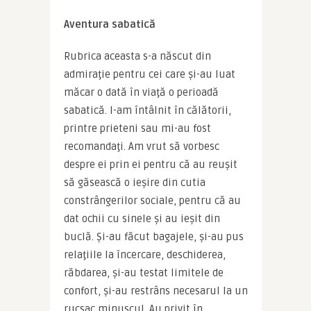
Aventura sabatică 
Rubrica aceasta s-a născut din 
admiraţie pentru cei care şi-au luat 
măcar o dată în viaţă o perioadă 
sabatică. I-am întâlnit în călătorii, 
printre prieteni sau mi-au fost 
recomandaţi. Am vrut să vorbesc 
despre ei prin ei pentru că au reuşit 
să găsească o ieşire din cutia 
constrângerilor sociale, pentru că au 
dat ochii cu sinele şi au ieşit din 
buclă. Și-au făcut bagajele, şi-au pus 
relaţiile la încercare, deschiderea, 
răbdarea, şi-au testat limitele de 
confort, şi-au restrâns necesarul la un 
rucsac minuscul. Au privit în 