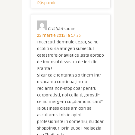
Răspunde
Cristian
spune:
25 martie 2015 la 17:35
Incercati ,domnule Cezar, sa nu
ocoliti si sa atingeti subiectul
catastrofelor aviatice ,asta apropo
de imensul dezastru de ieri din
Franta !
Sigur ca e tentant sa o tinem intr-
o vacanta continua ,intr-o
reclama non-stop doar pentru
corporatisti, noi ceilalti, „prostii”
ce nu mergem cu „diamond card”
la business class am dori sa
ascultam si niste opinii
profesioniste in domeniu, nu doar
shoppinguri prin Dubai, Malaezia
sau Thailanda …