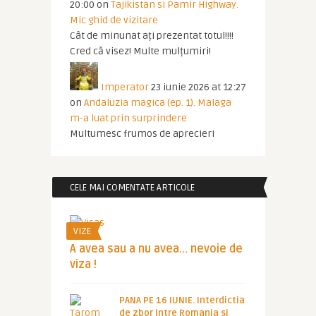
20:00
on
Tajikistan si Pamir Highway.
Mic ghid de vizitare
Cât de minunat ați prezentat totul!!!!
Cred că visez! Multe mulțumiri!
Imperator
23 iunie 2026 at 12:27
on
Andaluzia magica (ep. 1). Malaga
m-a luat prin surprindere
Multumesc frumos de aprecieri
CELE MAI COMENTATE ARTICOLE
VIZE
A avea sau a nu avea… nevoie de
viza !
PANA PE 16 IUNIE. Interdictia
de zbor intre Romania si