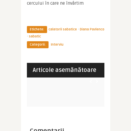
cercului în care ne învârtim
·
Etichete:
calatorii sabatice
Diana Pavlenco
·
sabatic
Categorii:
Interviu
Imperator
ana
Călătorii sabatice – Anca Onuţa:
Imperator
.
„Recomand oricui ...
Cum sa ple
Anca Onut
Articole asemănătoare
AMERICA DE SUD
DIVERSE