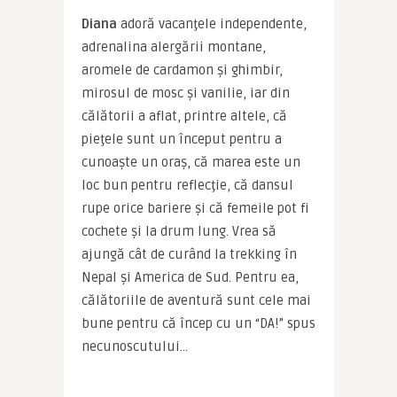
Diana
 adoră vacanţele independente, 
adrenalina alergării montane, 
aromele de cardamon și ghimbir, 
mirosul de mosc şi vanilie, iar din 
călătorii a aflat, printre altele, că 
pieţele sunt un început pentru a 
cunoaşte un oraş, că marea este un 
loc bun pentru reflecţie, că dansul 
rupe orice bariere şi că femeile pot fi 
cochete şi la drum lung. Vrea să 
ajungă cât de curând la trekking în 
Nepal şi America de Sud. Pentru ea, 
călătoriile de aventură sunt cele mai 
bune pentru că încep cu un “DA!” spus 
necunoscutului…