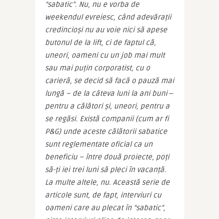
“sabatic”. Nu, nu e vorba de 
weekendul evreiesc, când adevărații 
credincioși nu au voie nici să apese 
butonul de la lift, ci de faptul că, 
uneori, oameni cu un job mai mult 
sau mai puțin corporatist, cu o 
carieră, se decid să facă o pauză mai 
lungă – de la câteva luni la ani buni ‒ 
pentru a călători și, uneori, pentru a 
se regăsi. Există companii (cum ar fi 
P&G) unde aceste călătorii sabatice 
sunt reglementate oficial ca un 
beneficiu – între două proiecte, poți 
să-ți iei trei luni să pleci în vacanță. 
La multe altele, nu. Această serie de 
articole sunt, de fapt, interviuri cu 
oameni care au plecat în “sabatic”, 