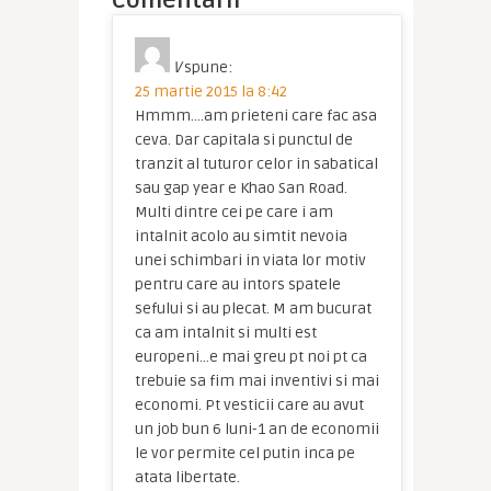
Comentarii
V
spune:
25 martie 2015 la 8:42
Hmmm….am prieteni care fac asa
ceva. Dar capitala si punctul de
tranzit al tuturor celor in sabatical
sau gap year e Khao San Road.
Multi dintre cei pe care i am
intalnit acolo au simtit nevoia
unei schimbari in viata lor motiv
pentru care au intors spatele
sefului si au plecat. M am bucurat
ca am intalnit si multi est
europeni…e mai greu pt noi pt ca
trebuie sa fim mai inventivi si mai
economi. Pt vesticii care au avut
un job bun 6 luni-1 an de economii
le vor permite cel putin inca pe
atata libertate.