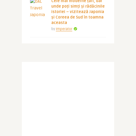
Cele mai moderne țări, dar
unde poți simți și rădăcinile
istoriei – vizitează Japonia
și Coreea de Sud în toamna
aceasta
by
Imperator