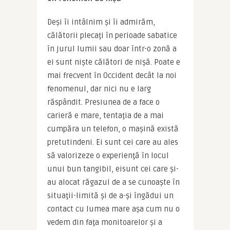
Deşi îi intâlnim şi îi admirăm, 
călătorii plecaţi în perioade sabatice 
în jurul lumii sau doar într-o zonă a 
ei sunt nişte călători de nişă. Poate e 
mai frecvent în Occident decât la noi 
fenomenul, dar nici nu e larg 
răspândit. Presiunea de a face o 
carieră e mare, tentaţia de a mai 
cumpăra un telefon, o maşină există 
pretutindeni. Ei sunt cei care au ales 
să valorizeze o experienţă în locul 
unui bun tangibil, eisunt cei care şi-
au alocat răgazul de a se cunoaşte în 
situaţii-limită şi de a-şi îngădui un 
contact cu lumea mare aşa cum nu o 
vedem din faţa monitoarelor şi a 