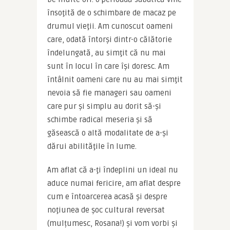
însoţită de o schimbare de macaz pe 
drumul vieţii. Am cunoscut oameni 
care, odată întorşi dintr-o călătorie 
îndelungată, au simţit că nu mai 
sunt în locul în care îşi doresc. Am 
întâlnit oameni care nu au mai simţit 
nevoia să fie manageri sau oameni 
care pur şi simplu au dorit să-şi 
schimbe radical meseria şi să 
găsească o altă modalitate de a-şi 
dărui abilităţile în lume.
Am aflat că a-ţi îndeplini un ideal nu 
aduce numai fericire, am aflat despre 
cum e întoarcerea acasă și despre 
noţiunea de şoc cultural reversat 
(mulțumesc, Rosana!) şi vom vorbi şi 