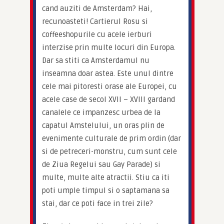
cand auziti de Amsterdam? Hai, 
recunoasteti! Cartierul Rosu si 
coffeeshopurile cu acele ierburi 
interzise prin multe locuri din Europa. 
Dar sa stiti ca Amsterdamul nu 
inseamna doar astea. Este unul dintre 
cele mai pitoresti orase ale Europei, cu 
acele case de secol XVII – XVIII gardand 
canalele ce impanzesc urbea de la 
capatul Amstelului, un oras plin de 
evenimente culturale de prim ordin (dar 
si de petreceri-monstru, cum sunt cele 
de Ziua Regelui sau Gay Parade) si 
multe, multe alte atractii. Stiu ca iti 
poti umple timpul si o saptamana sa 
stai, dar ce poti face in trei zile?