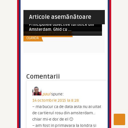
Imperator
Paralela45 lansează 7+7. Șapte
Imperator
Paralela45 lanseaza 6 destinatii
zile în care descoperi, ș ...
Care sunt aeroporturile din zona
spectaculoase de charte ...
Imperator
Imperator
Articole asemănătoare
SUPER OFERTE TRANSPORT
Londra si cum putem sa ...
Ghid Eurolife. Ce să vezi și ce să
Imperator
Cum sa iti planifici un city break
DIVERSE
faci în ATENA
Principalele obiective turistice din
MAREA BRITANIE
GRECIA
Amsterdam. Ghid cu ...
EXCURSII DO-IT-YOURSELF
OLANDA
Comentarii
paul
spune:
14 octombrie 2015 la 8:28
– ma bucur ca de data asta nu ai uitat
de cartierul rosu din amsterdam…
chiar mi-e dor de el 🙂
– am fost in primavara la londra si