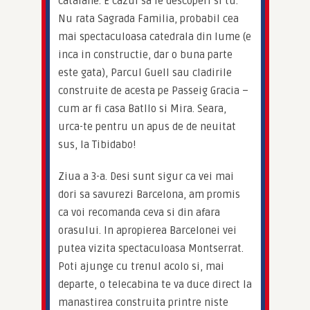
catalane. E cazul sa le descoperi si tu. 
Nu rata Sagrada Familia, probabil cea 
mai spectaculoasa catedrala din lume (e 
inca in constructie, dar o buna parte 
este gata), Parcul Guell sau cladirile 
construite de acesta pe Passeig Gracia – 
cum ar fi casa Batllo si Mira. Seara, 
urca-te pentru un apus de de neuitat 
sus, la Tibidabo!
Ziua a 3-a. Desi sunt sigur ca vei mai 
dori sa savurezi Barcelona, am promis 
ca voi recomanda ceva si din afara 
orasului. In apropierea Barcelonei vei 
putea vizita spectaculoasa Montserrat. 
Poti ajunge cu trenul acolo si, mai 
departe, o telecabina te va duce direct la 
manastirea construita printre niste 