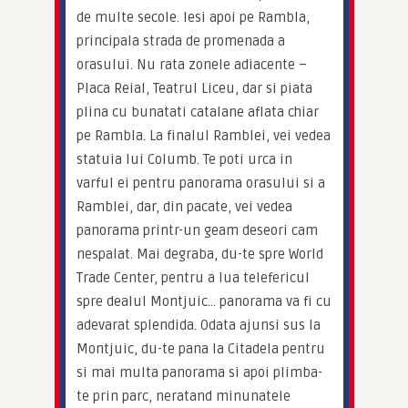
de multe secole. Iesi apoi pe Rambla, 
principala strada de promenada a 
orasului. Nu rata zonele adiacente – 
Placa Reial, Teatrul Liceu, dar si piata 
plina cu bunatati catalane aflata chiar 
pe Rambla. La finalul Ramblei, vei vedea 
statuia lui Columb. Te poti urca in 
varful ei pentru panorama orasului si a 
Ramblei, dar, din pacate, vei vedea 
panorama printr-un geam deseori cam 
nespalat. Mai degraba, du-te spre World 
Trade Center, pentru a lua telefericul 
spre dealul Montjuic… panorama va fi cu 
adevarat splendida. Odata ajunsi sus la 
Montjuic, du-te pana la Citadela pentru 
si mai multa panorama si apoi plimba-
te prin parc, neratand minunatele 