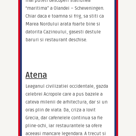
mai puteti descoperi statiunea 
“maritima” a Olandei – Scheveningen. 
Chiar daca e toamna si frig, sa stiti ca 
Marea Nordului arata foarte bine si 
datorita Cazinoului, gasesti destule 
baruri si restaurant deschise.
Atena
Leaganul civilizatiei occidentale, gazda 
celebrei Acropole care a pus bazele a 
cateva milenii de arhitectura, dar si un 
oras plin de viata. Da, criza a lovit 
Grecia, dar cafenelele continua sa fie 
pline-ochi, iar restaurantele sa ofere 
aceeasi mancare legendara. A trecut si 