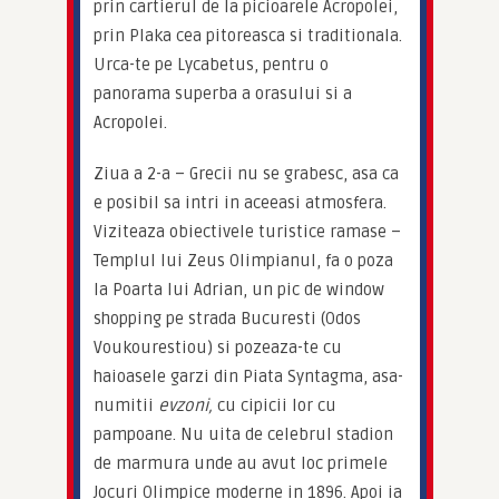
prin cartierul de la picioarele Acropolei, 
prin Plaka cea pitoreasca si traditionala. 
Urca-te pe Lycabetus, pentru o 
panorama superba a orasului si a 
Acropolei.
Ziua a 2-a – Grecii nu se grabesc, asa ca 
e posibil sa intri in aceeasi atmosfera. 
Viziteaza obiectivele turistice ramase – 
Templul lui Zeus Olimpianul, fa o poza 
la Poarta lui Adrian, un pic de window 
shopping pe strada Bucuresti (Odos 
Voukourestiou) si pozeaza-te cu 
haioasele garzi din Piata Syntagma, asa-
numitii 
evzoni,
 cu cipicii lor cu 
pampoane. Nu uita de celebrul stadion 
de marmura unde au avut loc primele 
Jocuri Olimpice moderne in 1896. Apoi ia 