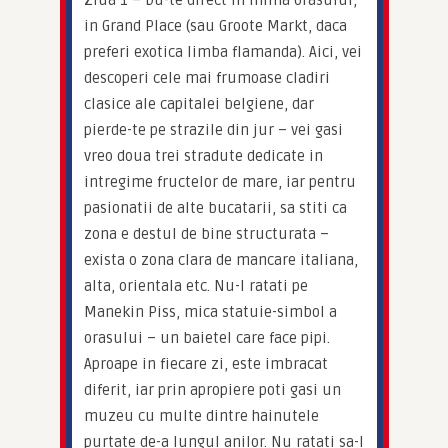
Ziua 1 – Du-te direct in inima orasului, 
in Grand Place (sau Groote Markt, daca 
preferi exotica limba flamanda). Aici, vei 
descoperi cele mai frumoase cladiri 
clasice ale capitalei belgiene, dar 
pierde-te pe strazile din jur – vei gasi 
vreo doua trei stradute dedicate in 
intregime fructelor de mare, iar pentru 
pasionatii de alte bucatarii, sa stiti ca 
zona e destul de bine structurata – 
exista o zona clara de mancare italiana, 
alta, orientala etc. Nu-l ratati pe 
Manekin Piss, mica statuie-simbol a 
orasului – un baietel care face pipi. 
Aproape in fiecare zi, este imbracat 
diferit, iar prin apropiere poti gasi un 
muzeu cu multe dintre hainutele 
purtate de-a lungul anilor. Nu ratati sa-l 