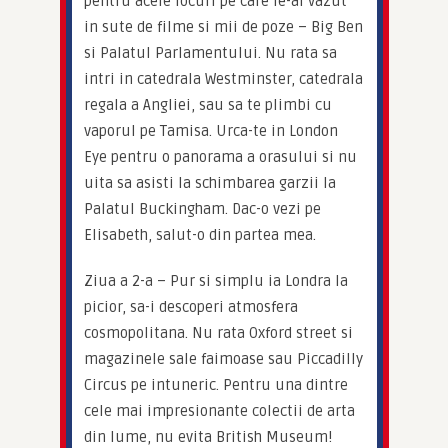
pentru acele locuri pe care le-ai vazut 
in sute de filme si mii de poze – Big Ben 
si Palatul Parlamentului. Nu rata sa 
intri in catedrala Westminster, catedrala 
regala a Angliei, sau sa te plimbi cu 
vaporul pe Tamisa. Urca-te in London 
Eye pentru o panorama a orasului si nu 
uita sa asisti la schimbarea garzii la 
Palatul Buckingham. Dac-o vezi pe 
Elisabeth, salut-o din partea mea.
Ziua a 2-a – Pur si simplu ia Londra la 
picior, sa-i descoperi atmosfera 
cosmopolitana. Nu rata Oxford street si 
magazinele sale faimoase sau Piccadilly 
Circus pe intuneric. Pentru una dintre 
cele mai impresionante colectii de arta 
din lume, nu evita British Museum!