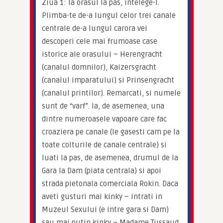
Ziua 1: Ia orasul la pas, intelege-l. 
Plimba-te de-a lungul celor trei canale 
centrale de-a lungul carora vei 
descoperi cele mai frumoase case 
istorice ale orasului – Herengracht 
(canalul domnilor), Kaizersgracht 
(canalul imparatului) si Prinsengracht 
(canalul printilor). Remarcati, si numele 
sunt de “varf”. Ia, de asemenea, una 
dintre numeroasele vapoare care fac 
croaziera pe canale (le gasesti cam pe la 
toate colturile de canale centrale) si 
luati la pas, de asemenea, drumul de la 
Gara la Dam (piata centrala) si apoi 
strada pietonala comerciala Rokin. Daca 
aveti gusturi mai kinky – intrati in 
Muzeul Sexului (e intre gara si Dam) 
sau mai putin kinky – Madame Tussaud, 