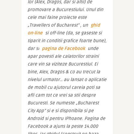
lor (Alex, Dragos, dar si altii) de 
promovare a Bucurestiului. Unul din 
cele mai faine proiecte este 
„Travellers of Bucharest” , un 
ghid 
on-line
 si off-line (da, se gaseste si 
tiparit in conditii grafice foarte bune), 
dar si
 pagina de Facebook
 unde 
apar povesti ale calatorilor straini 
care vin sa viziteze Bucurestiul. Ei 
bine, Alex, Dragos & co au trecut la 
nivelul urmator… au lansat o aplicatie 
de mobil cu ajutorul careia poti sa 
afli cam tot ce vrei sa stii despre 
Bucuresti. Se numeste „Bucharest 
City App” si e si disponibila si pe 
Android si pentru IPhoane. Pagina de 
Facebook a ajuns la peste 14.000 