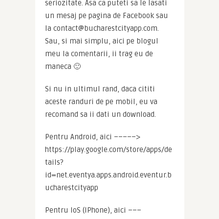
seriozitate. Asa ca puteti sa le lasati 
un mesaj pe pagina de Facebook sau 
la contact@bucharestcityapp.com. 
Sau, si mai simplu, aici pe blogul 
meu la comentarii, ii trag eu de 
maneca 🙂
Si nu in ultimul rand, daca cititi 
aceste randuri de pe mobil, eu va 
recomand sa ii dati un download.
Pentru Android, aici –––––> 
https://play.google.com/store/apps/de
tails?
id=net.eventya.apps.android.eventur.b
ucharestcityapp
Pentru IoS (IPhone), aici –––