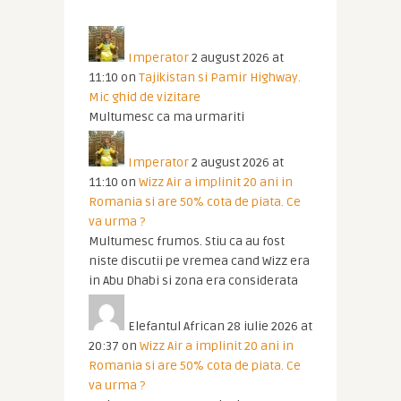
Imperator
2 august 2026 at
11:10
on
Tajikistan si Pamir Highway.
Mic ghid de vizitare
Multumesc ca ma urmariti
Imperator
2 august 2026 at
11:10
on
Wizz Air a implinit 20 ani in
Romania si are 50% cota de piata. Ce
va urma ?
Multumesc frumos. Stiu ca au fost
niste discutii pe vremea cand Wizz era
in Abu Dhabi si zona era considerata
Elefantul African
28 iulie 2026 at
20:37
on
Wizz Air a implinit 20 ani in
Romania si are 50% cota de piata. Ce
va urma ?