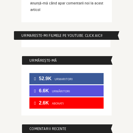
Anunță-mă când apar comentarii noi la acest
articol
URMARESTE-MI FILMELE PE YOUTUBE. CLICK AICI!
URMĂREȘTE-MĂ
52.9K
URMARITORI
6.6K
URMĂRITORI
2.6K
ABONATI
COMENTARII RECENTE