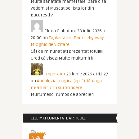
Multa sanatate mamei tale! Oare o sa
vedem si Muscat pe lista lor din
Bucuresti ?
Elena Ciubotaru
28 iulie 2026 at
20:00
on
Tajikistan si Pamir Highway.
Mic ghid de vizitare
Cât de minunat ați prezentat totul!!!!
Cred că visez! Multe mulțumiri!
Imperator
23 iunie 2026 at 12:27
on
Andaluzia magica (ep. 1). Malaga
m-a luat prin surprindere
Multumesc frumos de aprecieri
CELE MAI COMENTATE ARTICOLE
VIZE