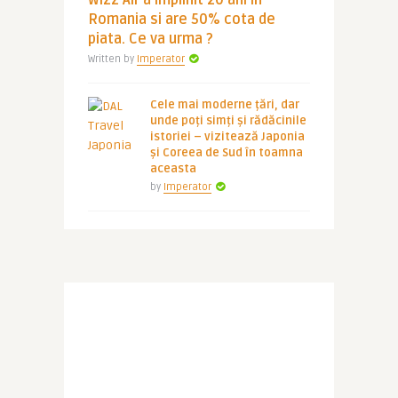
Wizz Air a implinit 20 ani in
Romania si are 50% cota de
piata. Ce va urma ?
Written by
Imperator
Cele mai moderne țări, dar
unde poți simți și rădăcinile
istoriei – vizitează Japonia
și Coreea de Sud în toamna
aceasta
by
Imperator