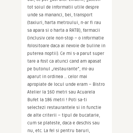
tot soiul de informatii utile despre 
unde sa mananci, bei, transport 
(taxiuri, harta metroului, n-ar fi rau 
sa apara si o harta a RATB), farmacii 
(inclusiv cele non-stop – o informatie 
folositoare daca ai nevoie de buline in 
puterea noptii). Ce mi s-a parut super 
tare a fost ca atunci cand am apasat 
pe butonul „restaurante”, mi-au 
aparut in ordinea … celor mai 
apropiate de locul unde eram – Bistro 
Atelier la 160 metri sau Acuarela 
Bufet la 186 metri ! Poti sa-ti 
selectezi restaurantele si in functie 
de alte criterii – tipul de bucatarie, 
cum se plateste, daca e deschis sau 
nu, etc. La fel si pentru baruri, 