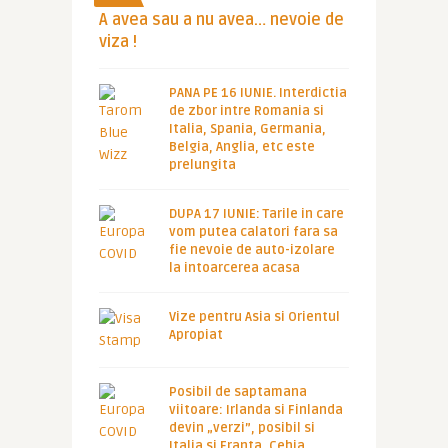
A avea sau a nu avea… nevoie de
viza !
PANA PE 16 IUNIE. Interdictia
de zbor intre Romania si
Italia, Spania, Germania,
Belgia, Anglia, etc este
prelungita
DUPA 17 IUNIE: Tarile in care
vom putea calatori fara sa
fie nevoie de auto-izolare
la intoarcerea acasa
Vize pentru Asia si Orientul
Apropiat
Posibil de saptamana
viitoare: Irlanda si Finlanda
devin „verzi”, posibil si
Italia si Franta, Cehia