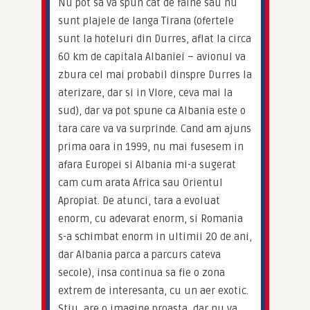
Nu pot sa va spun cat de faine sau nu 
sunt plajele de langa Tirana (ofertele 
sunt la hoteluri din Durres, aflat la circa 
60 km de capitala Albaniei – avionul va 
zbura cel mai probabil dinspre Durres la 
aterizare, dar si in Vlore, ceva mai la 
sud), dar va pot spune ca Albania este o 
tara care va va surprinde. Cand am ajuns 
prima oara in 1999, nu mai fusesem in 
afara Europei si Albania mi-a sugerat 
cam cum arata Africa sau Orientul 
Apropiat. De atunci, tara a evoluat 
enorm, cu adevarat enorm, si Romania 
s-a schimbat enorm in ultimii 20 de ani, 
dar Albania parca a parcurs cateva 
secole), insa continua sa fie o zona 
extrem de interesanta, cu un aer exotic. 
Stiu, are o imagine proasta, dar nu va 