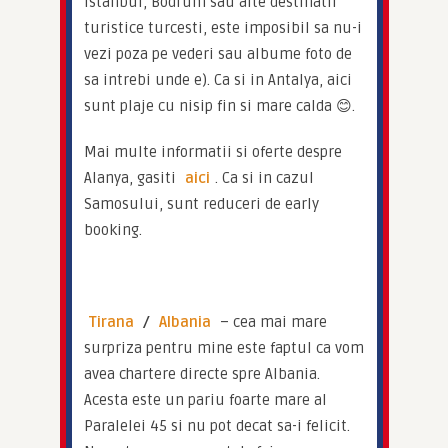
Istanbul, Bodrum sau alte destinatii 
turistice turcesti, este imposibil sa nu-i 
vezi poza pe vederi sau albume foto de 
sa intrebi unde e). Ca si in Antalya, aici 
sunt plaje cu nisip fin si mare calda 😊.
Mai multe informatii si oferte despre 
Alanya, gasiti 
aici
. Ca si in cazul 
Samosului, sunt reduceri de early 
booking.
Tirana
 / 
Albania
 – cea mai mare 
surpriza pentru mine este faptul ca vom 
avea chartere directe spre Albania. 
Acesta este un pariu foarte mare al 
Paralelei 45 si nu pot decat sa-i felicit. 