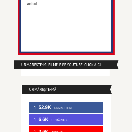
articol
URMARESTE-MI FILMELE PE YOUTUBE. CLICK AICI!
URMĂREȘTE-MĂ
52.9K
URMARITORI
6.6K
URMĂRITORI
2.6K