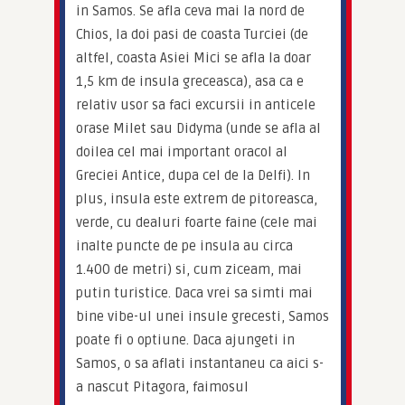
in Samos. Se afla ceva mai la nord de 
Chios, la doi pasi de coasta Turciei (de 
altfel, coasta Asiei Mici se afla la doar 
1,5 km de insula greceasca), asa ca e 
relativ usor sa faci excursii in anticele 
orase Milet sau Didyma (unde se afla al 
doilea cel mai important oracol al 
Greciei Antice, dupa cel de la Delfi). In 
plus, insula este extrem de pitoreasca, 
verde, cu dealuri foarte faine (cele mai 
inalte puncte de pe insula au circa 
1.400 de metri) si, cum ziceam, mai 
putin turistice. Daca vrei sa simti mai 
bine vibe-ul unei insule grecesti, Samos 
poate fi o optiune. Daca ajungeti in 
Samos, o sa aflati instantaneu ca aici s-
a nascut Pitagora, faimosul 