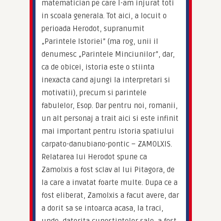
matematician pe care l-am injurat toti 
in scoala generala. Tot aici, a locuit o 
perioada Herodot, supranumit 
„Parintele Istoriei” (ma rog, unii il 
denumesc „Parintele Minciunilor”, dar, 
ca de obicei, istoria este o stiinta 
inexacta cand ajungi la interpretari si 
motivatii), precum si parintele 
fabulelor, Esop. Dar pentru noi, romanii, 
un alt personaj a trait aici si este infinit 
mai important pentru istoria spatiului 
carpato-danubiano-pontic – ZAMOLXIS. 
Relatarea lui Herodot spune ca 
Zamolxis a fost sclav al lui Pitagora, de 
la care a invatat foarte multe. Dupa ce a 
fost eliberat, Zamolxis a facut avere, dar 
a dorit sa se intoarca acasa, la traci, 