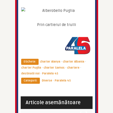
Prin cartierul de trulli
·
·
Etichete:
charter Alanya
charter Albania
·
·
·
charter Puglia
charter Samos
chartere
·
destinatii noi
Paralela 45
·
Categorii:
Diverse
Paralela 45
Imperator
Imperator
 Șapte
Paralela45 lanseaza 6 destinatii
Cele 3 cap
spectaculoase de charte ...
Stockholm,
Articole asemănătoare
DIVERSE
BLUEAIR