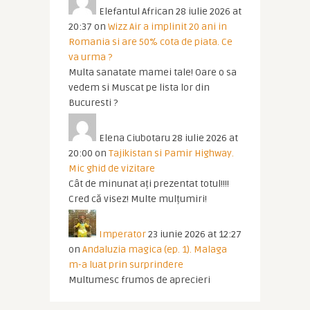
Elefantul African
28 iulie 2026 at
20:37
on
Wizz Air a implinit 20 ani in
Romania si are 50% cota de piata. Ce
va urma ?
Multa sanatate mamei tale! Oare o sa
vedem si Muscat pe lista lor din
Bucuresti ?
Elena Ciubotaru
28 iulie 2026 at
20:00
on
Tajikistan si Pamir Highway.
Mic ghid de vizitare
Cât de minunat ați prezentat totul!!!!
Cred că visez! Multe mulțumiri!
Imperator
23 iunie 2026 at 12:27
on
Andaluzia magica (ep. 1). Malaga
m-a luat prin surprindere
Multumesc frumos de aprecieri