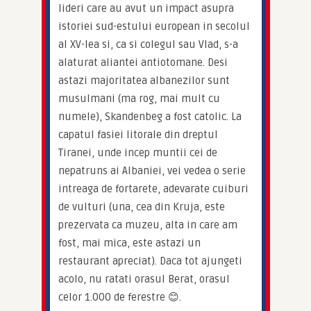
lideri care au avut un impact asupra 
istoriei sud-estului european in secolul 
al XV-lea si, ca si colegul sau Vlad, s-a 
alaturat aliantei antiotomane. Desi 
astazi majoritatea albanezilor sunt 
musulmani (ma rog, mai mult cu 
numele), Skandenbeg a fost catolic. La 
capatul fasiei litorale din dreptul 
Tiranei, unde incep muntii cei de 
nepatruns ai Albaniei, vei vedea o serie 
intreaga de fortarete, adevarate cuiburi 
de vulturi (una, cea din Kruja, este 
prezervata ca muzeu, alta in care am 
fost, mai mica, este astazi un 
restaurant apreciat). Daca tot ajungeti 
acolo, nu ratati orasul Berat, orasul 
celor 1.000 de ferestre 😊.