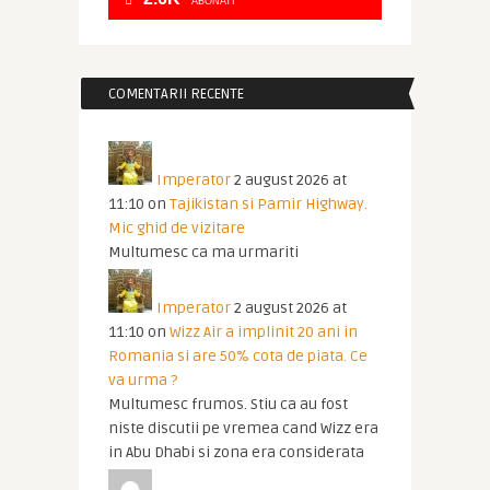
ABONATI
COMENTARII RECENTE
Imperator
2 august 2026 at
11:10
on
Tajikistan si Pamir Highway.
Mic ghid de vizitare
Multumesc ca ma urmariti
Imperator
2 august 2026 at
11:10
on
Wizz Air a implinit 20 ani in
Romania si are 50% cota de piata. Ce
va urma ?
Multumesc frumos. Stiu ca au fost
niste discutii pe vremea cand Wizz era
in Abu Dhabi si zona era considerata