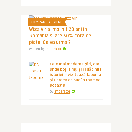
COMPANII AERIENE
Wizz Air a implinit 20 ani in
Romania si are 50% cota de
piata. Ce va urma ?
Written by
Imperator
Cele mai moderne țări, dar
unde poți simți și rădăcinile
istoriei – vizitează Japonia
și Coreea de Sud în toamna
aceasta
by
Imperator