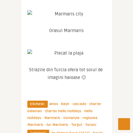
Orasul Marmaris
Strazile din Turcia ofera tot soiul de 
imagini haioase 🙂
·
·
·
Etichete:
Amos
Bayir
cascada
charter
·
·
Dalaman
charter Hello Holidays
Hello
·
·
·
Holidays
Marmaris
Osmanyie
regiunea
·
·
·
Marmaris
tur Marmaris
Turgut
Turunc
·