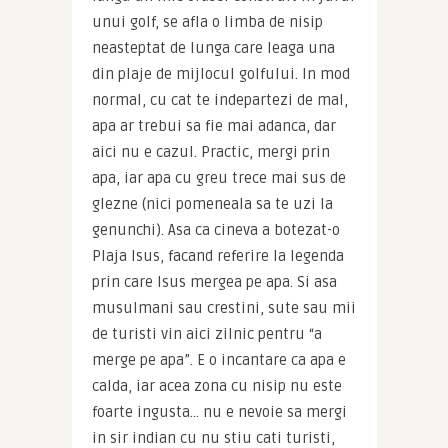
unui golf, se afla o limba de nisip 
neasteptat de lunga care leaga una 
din plaje de mijlocul golfului. In mod 
normal, cu cat te indepartezi de mal, 
apa ar trebui sa fie mai adanca, dar 
aici nu e cazul. Practic, mergi prin 
apa, iar apa cu greu trece mai sus de 
glezne (nici pomeneala sa te uzi la 
genunchi). Asa ca cineva a botezat-o 
Plaja Isus, facand referire la legenda 
prin care Isus mergea pe apa. Si asa 
musulmani sau crestini, sute sau mii 
de turisti vin aici zilnic pentru “a 
merge pe apa”. E o incantare ca apa e 
calda, iar acea zona cu nisip nu este 
foarte ingusta… nu e nevoie sa mergi 
in sir indian cu nu stiu cati turisti, 