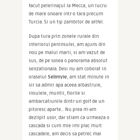
facut pelerinajul la Mecca, un lucru 
de mare onoare intr-o tara precum 
Turcia. Si un tip zambitor de altfel.
Dupa tura prin zonele rurale din 
interiorul peninsulei, am ajuns din 
nou pe malul marii, si am vazut de 
sus, de pe sosea o panorama absolut 
senzationala. Desi nu am coborat in 
oraselul 
Selimyie
, am stat minute in 
sir sa admir apa aceea albastruie, 
insulele, muntii, florile si 
ambarcatiunile dintr-un golf de un 
pitoresc aparte… Nu prea m-am 
dezlipit usor, dar stiam ca urmeaza o 
cascada si cum mie imi plac mult 
cascadele, am decis sa petrec mai 