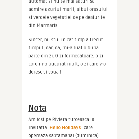
automat si nu te mai saturi sa 
admire azuriul marii, albul orasului 
si verdele vegetatiei de pe dealurile 
din Marmaris.
Sincer, nu stiu in cat timp a trecut 
timpul, dar, da, mi-a luat o buna 
parte din zi. O zi fermecatoare, o zi 
care m-a bucurat mult, o zi care v-o 
doresc si voua !
Nota
Am fost pe Riviera turceasca la 
invitatia 
Hello Holidays
 care 
opereaza saptamanal (duminica) 