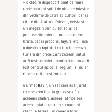
– o cladire disproportionat de mare 
unde apar tot soiul de obiecte folosite 
din vechime de catre apicultori, dar si 
citate din Ataturk. Evident, exista si 
un magazin plin cu tot soiul de 
produse din miere – nu doar miere 
bruta, cat si propolis, faguri, etc, inca 
o dovada a faptului ca turcii creeaza 
turism din orice. Cum ziceam, satul 
ar fi fost complet anonim daca nu ar fi 
fost centrul apicol al regiunii si nu ar 
fi construit acest muzeu.
A urmat 
Bayir
, un sat care as fi jurat 
ca e pe vreo insula greceasca. Fix 
aceleasi cladiri, aceeasi atmosfera, 
aceeasi piata centrala cu oameni 
stand la terase, un copac istoric 