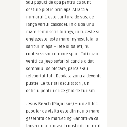
sau papuci de apa pentru ca sunt 
destule pietre prin apa. Atractia 
numarul 1 este saritura de sus, de 
langa varful cascadei. In ciuda unui 
mare semn scris bilingv, in tuceste si 
englezeste, este mare inghesuiala la 
saritul in apa – fete si baieti, nu 
conteaza sar cu mare spor… Toti erau 
veniti cu jeep safari si cand s-a dat 
semnalul de plecare, parca s-au 
teleportat toti. Deodata zona a devenit 
pustie. Ce turisti ascultatori, un 
deliciu pentru orice ghid de turism.
Jesus Beach (Plaja Isus)
 – un alt loc 
popular de vizita este din nou o mare 
gaselnita de marketing. Ganditi-va ca 
langa un mic orasel construit in jurul 