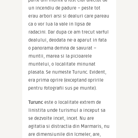
parte din munte a fost clar afectat de 
un incendiu de padure – peste tot 
erau arbori arsi si dealuri care pareau 
ca o vor lua la vale in lipsa de 
radacini. Dar dupa ce am trecut varful 
dealului, deodata ne-a aparut in fata 
o panorama demna de savurat – 
muntii, marea si la picioarele 
muntelui, o localitate minunat 
plasata. Se numeste Turunc. Evident, 
era prima oprire (exceptand opririle 
pentru fotografii sus pe munte).
Turunc
 este o localitate extrem de 
linistita unde turismul a inceput sa 
se dezvolte incet, incet. Nu are 
agitatia si distractia din Marmaris, nu 
are dimensiunile din Icmeler, are, 