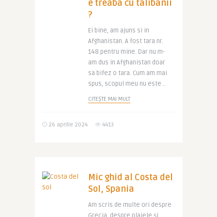
e treaba cu talibanii
?
Ei bine, am ajuns si in
Afghanistan. A fost tara nr.
148 pentru mine. Dar nu m-
am dus in Afghanistan doar
sa bifez o tara. Cum am mai
spus, scopul meu nu este ..
CITEȘTE MAI MULT
26 aprilie 2024
4413
Mic ghid al Costa del
Sol, Spania
Am scris de multe ori despre
Grecia, despre plajele și