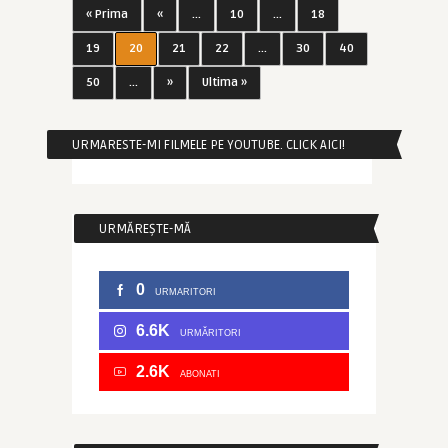
« Prima
«
...
10
...
18
19
20
21
22
...
30
40
50
...
»
Ultima »
URMARESTE-MI FILMELE PE YOUTUBE. CLICK AICI!
URMĂREȘTE-MĂ
0
URMARITORI
6.6K
URMĂRITORI
2.6K
ABONATI