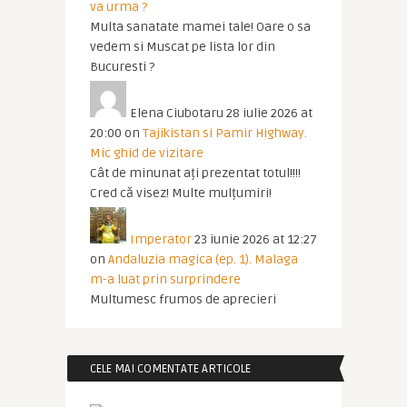
va urma ?
Multa sanatate mamei tale! Oare o sa
vedem si Muscat pe lista lor din
Bucuresti ?
Elena Ciubotaru
28 iulie 2026 at
20:00
on
Tajikistan si Pamir Highway.
Mic ghid de vizitare
Cât de minunat ați prezentat totul!!!!
Cred că visez! Multe mulțumiri!
Imperator
23 iunie 2026 at 12:27
on
Andaluzia magica (ep. 1). Malaga
m-a luat prin surprindere
Multumesc frumos de aprecieri
CELE MAI COMENTATE ARTICOLE