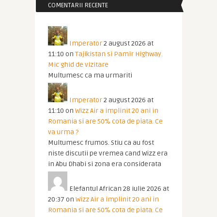
COMENTARII RECENTE
Imperator
2 august 2026 at
11:10
on
Tajikistan si Pamir Highway.
Mic ghid de vizitare
Multumesc ca ma urmariti
Imperator
2 august 2026 at
11:10
on
Wizz Air a implinit 20 ani in
Romania si are 50% cota de piata. Ce
va urma ?
Multumesc frumos. Stiu ca au fost
niste discutii pe vremea cand Wizz era
in Abu Dhabi si zona era considerata
Elefantul African
28 iulie 2026 at
20:37
on
Wizz Air a implinit 20 ani in
Romania si are 50% cota de piata. Ce