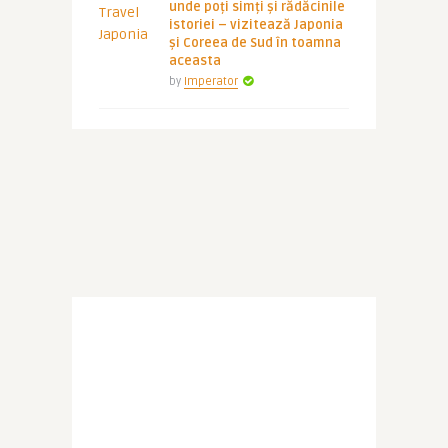
unde poți simți și rădăcinile
istoriei – vizitează Japonia
și Coreea de Sud în toamna
aceasta
by
Imperator