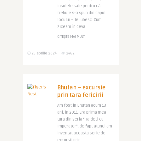
insulele sale pentru că
trebuie s-o spun din capul
locului – le iubesc. Cum
ziceam în ceva ..
CITEȘTE MAI MULT
25 aprilie 2024
2462
Bhutan – excursie
prin tara fericirii
Am fost in Bhutan acum 13
ani, in 2011. Era prima mea
tura din seria “Haideti cu
Imperator”, de fapt atunci am
inventat aceasta serie de
excursii prin ..