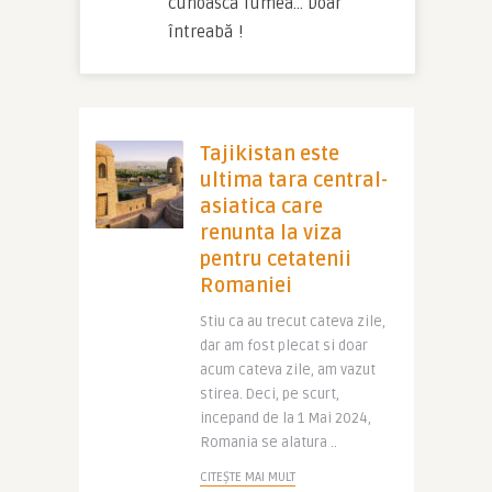
cunoască lumea… Doar 
întreabă !
Tajikistan este
ultima tara central-
asiatica care
renunta la viza
pentru cetatenii
Romaniei
Stiu ca au trecut cateva zile,
dar am fost plecat si doar
acum cateva zile, am vazut
stirea. Deci, pe scurt,
incepand de la 1 Mai 2024,
Romania se alatura ..
CITEȘTE MAI MULT