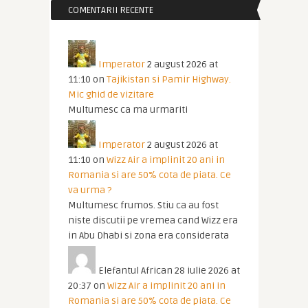
COMENTARII RECENTE
Imperator
2 august 2026 at
11:10
on
Tajikistan si Pamir Highway.
Mic ghid de vizitare
Multumesc ca ma urmariti
Imperator
2 august 2026 at
11:10
on
Wizz Air a implinit 20 ani in
Romania si are 50% cota de piata. Ce
va urma ?
Multumesc frumos. Stiu ca au fost
niste discutii pe vremea cand Wizz era
in Abu Dhabi si zona era considerata
Elefantul African
28 iulie 2026 at
20:37
on
Wizz Air a implinit 20 ani in
Romania si are 50% cota de piata. Ce