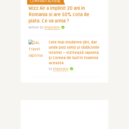
COMPANII AERIENE
Wizz Air a implinit 20 ani in
Romania si are 50% cota de
piata. Ce va urma ?
Written by
Imperator
Cele mai moderne țări, dar
unde poți simți și rădăcinile
istoriei – vizitează Japonia
și Coreea de Sud în toamna
aceasta
by
Imperator