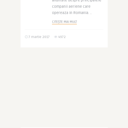
anuntate despre principalele
companii aeriene care
opereaza in Romania. ..
CITEȘTE MAI MULT
7 martie 2017
4972