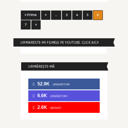
« Prima
«
...
3
4
5
6
7
»
URMARESTE-MI FILMELE PE YOUTUBE. CLICK AICI!
URMĂREȘTE-MĂ
52.9K
URMARITORI
6.6K
URMĂRITORI
2.6K
ABONATI