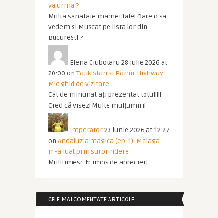
va urma ?
Multa sanatate mamei tale! Oare o sa
vedem si Muscat pe lista lor din
Bucuresti ?
Elena Ciubotaru
28 iulie 2026 at
20:00
on
Tajikistan si Pamir Highway.
Mic ghid de vizitare
Cât de minunat ați prezentat totul!!!!
Cred că visez! Multe mulțumiri!
Imperator
23 iunie 2026 at 12:27
on
Andaluzia magica (ep. 1). Malaga
m-a luat prin surprindere
Multumesc frumos de aprecieri
CELE MAI COMENTATE ARTICOLE