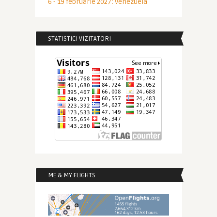
6 - 19 februarie 2027: Venezuela
STATISTICI VIZITATORI
ME & MY FLIGHTS