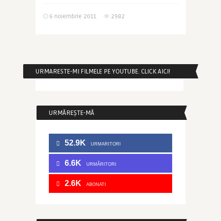
6 noiembrie 2011
2982
URMARESTE-MI FILMELE PE YOUTUBE. CLICK AICI!
URMĂREȘTE-MĂ
52.9K
URMARITORI
6.6K
URMĂRITORI
2.6K
ABONATI