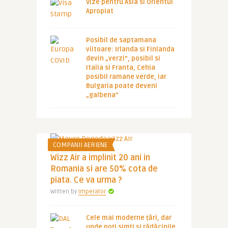
Vize pentru Asia si Orientul
Apropiat
Posibil de saptamana
viitoare: Irlanda si Finlanda
devin „verzi”, posibil si
Italia si Franta, Cehia
posibil ramane verde, iar
Bulgaria poate deveni
„galbena”
COMPANII AERIENE
Wizz Air a implinit 20 ani in
Romania si are 50% cota de
piata. Ce va urma ?
Written by
Imperator
Cele mai moderne țări, dar
unde poți simți și rădăcinile