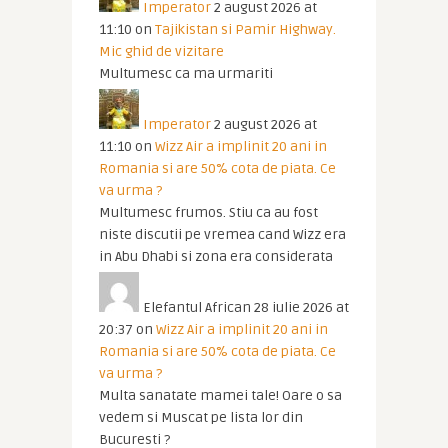
Imperator
2 august 2026 at
11:10
on
Tajikistan si Pamir Highway.
Mic ghid de vizitare
Multumesc ca ma urmariti
Imperator
2 august 2026 at
11:10
on
Wizz Air a implinit 20 ani in
Romania si are 50% cota de piata. Ce
va urma ?
Multumesc frumos. Stiu ca au fost
niste discutii pe vremea cand Wizz era
in Abu Dhabi si zona era considerata
Elefantul African
28 iulie 2026 at
20:37
on
Wizz Air a implinit 20 ani in
Romania si are 50% cota de piata. Ce
va urma ?
Multa sanatate mamei tale! Oare o sa
vedem si Muscat pe lista lor din
Bucuresti ?