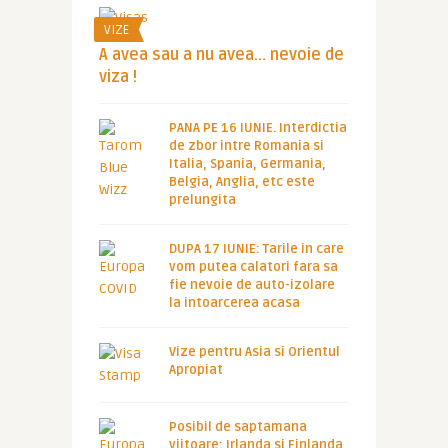
VIZE
A avea sau a nu avea… nevoie de
viza !
PANA PE 16 IUNIE. Interdictia
de zbor intre Romania si
Italia, Spania, Germania,
Belgia, Anglia, etc este
prelungita
DUPA 17 IUNIE: Tarile in care
vom putea calatori fara sa
fie nevoie de auto-izolare
la intoarcerea acasa
Vize pentru Asia si Orientul
Apropiat
Posibil de saptamana
viitoare: Irlanda si Finlanda