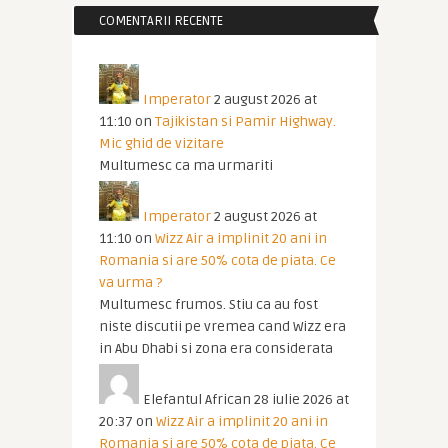
COMENTARII RECENTE
Imperator
2 august 2026 at
11:10
on
Tajikistan si Pamir Highway.
Mic ghid de vizitare
Multumesc ca ma urmariti
Imperator
2 august 2026 at
11:10
on
Wizz Air a implinit 20 ani in
Romania si are 50% cota de piata. Ce
va urma ?
Multumesc frumos. Stiu ca au fost
niste discutii pe vremea cand Wizz era
in Abu Dhabi si zona era considerata
Elefantul African
28 iulie 2026 at
20:37
on
Wizz Air a implinit 20 ani in
Romania si are 50% cota de piata. Ce