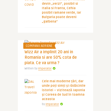
devin „verzi”, posibil si
Italia si Franta, Cehia
posibil ramane verde, iar
Bulgaria poate deveni
„galbena”
COMPANII AERIENE
Wizz Air a implinit 20 ani in
Romania si are 50% cota de
piata. Ce va urma ?
Written by
Imperator
Cele mai moderne țări, dar
unde poți simți și rădăcinile
istoriei – vizitează Japonia
și Coreea de Sud în toamna
aceasta
by
Imperator