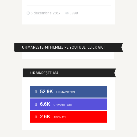
6 decembrie 2017
5898
URMARESTE-MI FILMELE PE YOUTUBE. CLICK AICI!
URMĂREȘTE-MĂ
52.9K
URMARITORI
6.6K
URMĂRITORI
2.6K
ABONATI