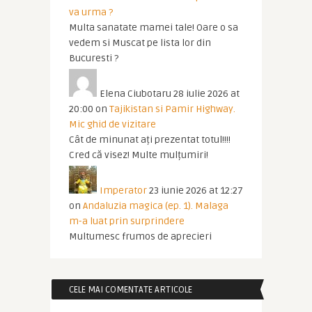
va urma ?
Multa sanatate mamei tale! Oare o sa
vedem si Muscat pe lista lor din
Bucuresti ?
Elena Ciubotaru
28 iulie 2026 at
20:00
on
Tajikistan si Pamir Highway.
Mic ghid de vizitare
Cât de minunat ați prezentat totul!!!!
Cred că visez! Multe mulțumiri!
Imperator
23 iunie 2026 at 12:27
on
Andaluzia magica (ep. 1). Malaga
m-a luat prin surprindere
Multumesc frumos de aprecieri
CELE MAI COMENTATE ARTICOLE