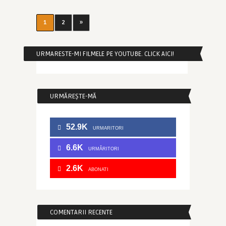
1
2
»
URMARESTE-MI FILMELE PE YOUTUBE. CLICK AICI!
URMĂREȘTE-MĂ
52.9K
URMARITORI
6.6K
URMĂRITORI
2.6K
ABONATI
COMENTARII RECENTE