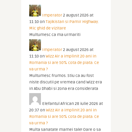
Imperator
2 august 2026 at
11:10
on
Tajikistan si Pamir Highway.
Mic ghid de vizitare
Multumesc ca ma urmariti
Imperator
2 august 2026 at
11:10
on
Wizz Air a implinit 20 ani in
Romania si are 50% cota de piata. Ce
va urma ?
Multumesc frumos. Stiu ca au fost
niste discutii pe vremea cand Wizz era
in Abu Dhabi si zona era considerata
Elefantul African
28 iulie 2026 at
20:37
on
Wizz Air a implinit 20 ani in
Romania si are 50% cota de piata. Ce
va urma ?
Multa sanatate mamei tale! Oare o sa