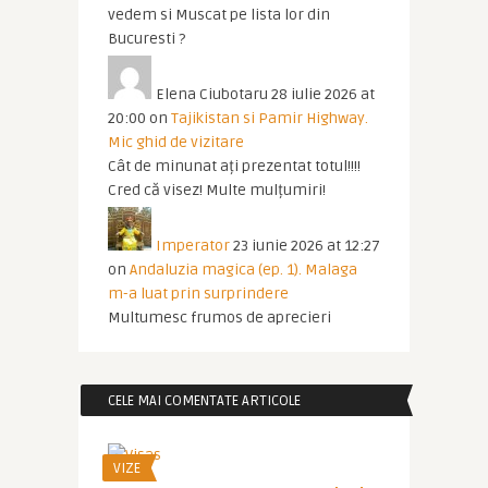
vedem si Muscat pe lista lor din
Bucuresti ?
Elena Ciubotaru
28 iulie 2026 at
20:00
on
Tajikistan si Pamir Highway.
Mic ghid de vizitare
Cât de minunat ați prezentat totul!!!!
Cred că visez! Multe mulțumiri!
Imperator
23 iunie 2026 at 12:27
on
Andaluzia magica (ep. 1). Malaga
m-a luat prin surprindere
Multumesc frumos de aprecieri
CELE MAI COMENTATE ARTICOLE
VIZE