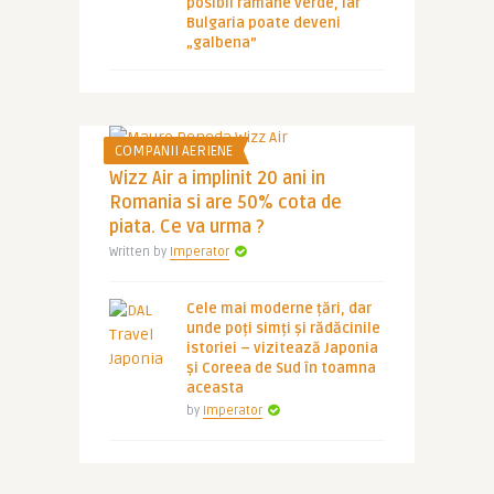
posibil ramane verde, iar
Bulgaria poate deveni
„galbena”
COMPANII AERIENE
Wizz Air a implinit 20 ani in
Romania si are 50% cota de
piata. Ce va urma ?
Written by
Imperator
Cele mai moderne țări, dar
unde poți simți și rădăcinile
istoriei – vizitează Japonia
și Coreea de Sud în toamna
aceasta
by
Imperator