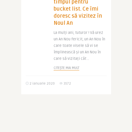
timpul pentru
bucket list. Ce îmi
doresc să vizitez în
Noul An
La mulți ani, tuturor ! Vă urez
un An Nou fericit, un An Nou în
care toate visele să vi se
împlinească și un An Nou în
care să vizitați cât ..
CITEȘTE MAI MULT
2 ianuarie 2020
3572