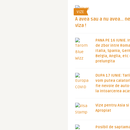
VIZE
A avea sau a nu avea… n
viza !
PANA PE 16 IUNIE. I
de zbor intre Roma
Italia, Spania, Ge
Belgia, Anglia, etc
prelungita
DUPA 17 IUNIE: Tari
vom putea calatori
fie nevoie de auto
la intoarcerea aca
Vize pentru Asia si
Apropiat
Posibil de saptam