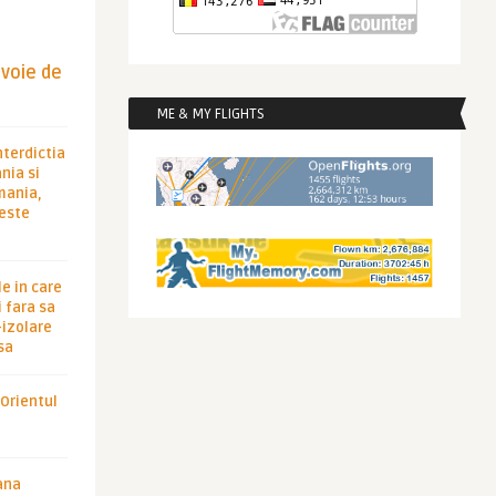
evoie de
ME & MY FLIGHTS
nterdictia
nia si
rmania,
 este
le in care
 fara sa
-izolare
sa
 Orientul
ana