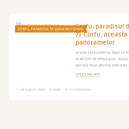
Corfu, paradisul d
CORFU, PARADISUL DE LANGA NOI (2014)
7). Corfu, aceasta
panoramelor
In seara precedenta, dupa ce e
eram plin de entuziasm. Insula 
geniala incat am mai stat vreo .
CITEȘTE MAI MULT
28 august 2014
5805
1 Comentariu