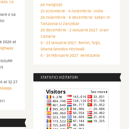
iata. Ce
pe Yangtze)
25 octombrie - 4 noiembrie: India
are o sa
26 noiembrie - 6 decembrie: Safari in
din
Tanzania si Zanzibar
26 decembrie - 2 ianuarie 2027: Gran
Canaria
ie 2026 at
6 - 21 ianuarie 2027: Benin, Togo,
Highway.
Ghana (Voodoo Festival)
6 - 19 februarie 2027: Venezuela
otul!!!!
i!
STATISTICI VIZITATORI
6 at 12:27
 Malaga
eri