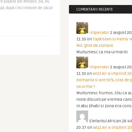
re plajele din Rhodos. Da, eu
ajă, după cinci minute de zăcut
COMENTARII RECENTE
Imperator
2 august 20
11:10
on
Tajikistan si Pamir 
Mic ghid de vizitare
Multumesc ca ma urmariti
Imperator
2 august 20
11:10
on
Wizz Air a implinit 20
Romania si are 50% cota de p
va urma ?
Multumesc frumos. Stiu ca au
niste discutii pe vremea cand
in Abu Dhabi si zona era cons
Elefantul African
28 iul
20:37
on
Wizz Air a implinit 20