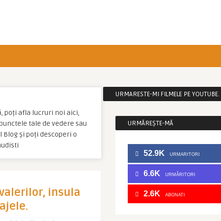
URMARESTE-MI FILMELE PE YOUTUBE. C
poți afla lucruri noi aici,
u punctele tale de vedere sau
URMĂREȘTE-MĂ
 Blog și poți descoperi o
udisti
52.9K
URMARITORI
6.6K
URMĂRITORI
alerilor, insula
2.6K
ABONATI
lajele.