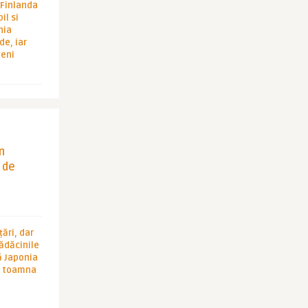
i Finlanda
il si
hia
de, iar
veni
in
 de
ări, dar
rădăcinile
ă Japonia
în toamna