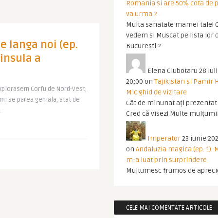
Romania si are 50% cota de p
va urma ?
Multa sanatate mamei tale! O
vedem si Muscat pe lista lor 
e langa noi (ep.
Bucuresti ?
 insula a
Elena Ciubotaru
28 iul
20:00
on
Tajikistan si Pamir 
xplorasem Corfu de Nord-Vest,
Mic ghid de vizitare
mi se parea geniala, atat de
Cât de minunat ați prezentat t
.
Cred că visez! Multe mulțumir
Imperator
23 iunie 202
on
Andaluzia magica (ep. 1).
m-a luat prin surprindere
Multumesc frumos de apreci
CELE MAI COMENTATE ARTICOLE