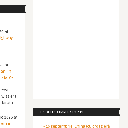
26 at
Highway.
26 at
 ani in
iata. Ce
 fost
 Wizz era
iderata
HAIDETI CU IMPERATOR IN …
ie 2026 at
 ani in
4 - 16 septembrie: China (cu croazieră