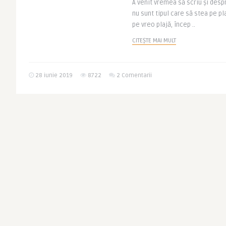
A venit vremea să scriu și desp
nu sunt tipul care să stea pe pl
pe vreo plajă, încep ..
CITEȘTE MAI MULT
28 iunie 2019
8722
2 Comentarii