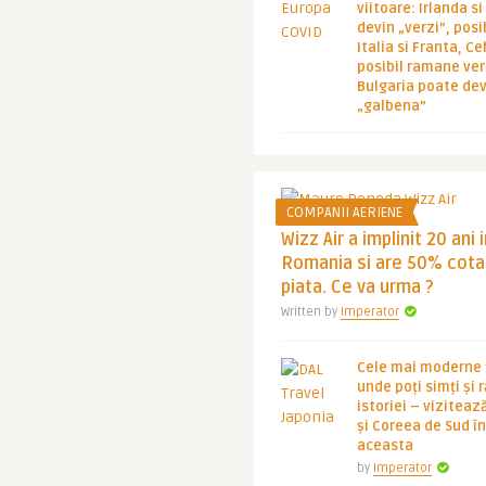
viitoare: Irlanda s
devin „verzi”, posib
Italia si Franta, Ce
posibil ramane ver
Bulgaria poate de
„galbena”
COMPANII AERIENE
Wizz Air a implinit 20 ani 
Romania si are 50% cota
piata. Ce va urma ?
Written by
Imperator
Cele mai moderne ț
unde poți simți și 
istoriei – viziteaz
și Coreea de Sud 
aceasta
by
Imperator