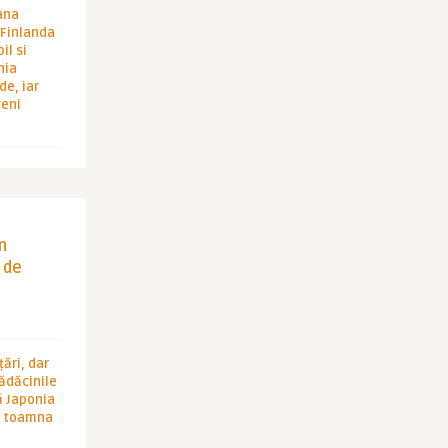
ana
i Finlanda
il si
hia
de, iar
veni
in
 de
ări, dar
rădăcinile
ă Japonia
în toamna