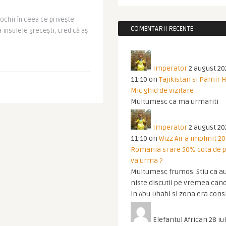
ochii în ceea ce privește
COMENTARII RECENTE
 insulele grecești, cred că aș
Imperator
2 august 20
11:10
on
Tajikistan si Pamir 
Mic ghid de vizitare
Multumesc ca ma urmariti
Imperator
2 august 20
11:10
on
Wizz Air a implinit 20
Romania si are 50% cota de p
va urma ?
Multumesc frumos. Stiu ca au
niste discutii pe vremea cand
in Abu Dhabi si zona era cons
Elefantul African
28 iul