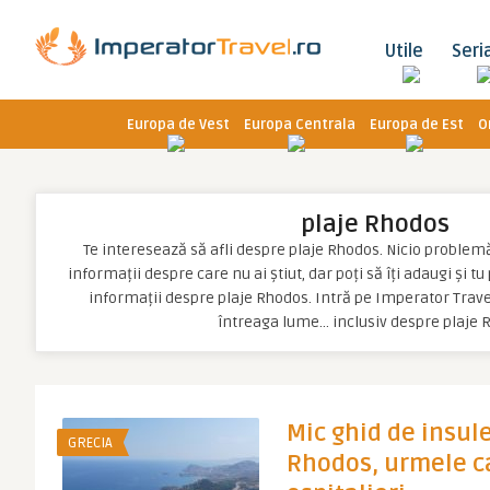
Utile
Seri
Europa de Vest
Europa Centrala
Europa de Est
O
plaje Rhodos
Te interesează să afli despre plaje Rhodos. Nicio problemă, 
informații despre care nu ai știut, dar poți să îți adaugi și t
informații despre plaje Rhodos. Intră pe Imperator Travel
întreaga lume… inclusiv despre plaje 
Mic ghid de insule
GRECIA
Rhodos, urmele ca