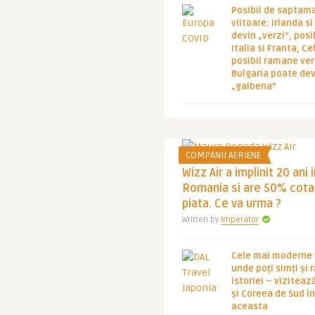
Posibil de saptam
viitoare: Irlanda s
devin „verzi”, posib
Italia si Franta, Ce
posibil ramane ver
Bulgaria poate de
„galbena”
COMPANII AERIENE
Wizz Air a implinit 20 ani 
Romania si are 50% cota
piata. Ce va urma ?
Written by
Imperator
Cele mai moderne ț
unde poți simți și 
istoriei – viziteaz
și Coreea de Sud 
aceasta