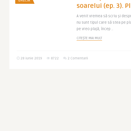
GRECIA
soarelui (ep. 3). P
A venit vremea să scriu și desp
nu sunt tipul care să stea pe pl
pe vreo plajă, încep ..
CITEȘTE MAI MULT
28 iunie 2019
8722
2 Comentarii