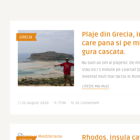
Plaje din Grecia, 
GRECIA
care pana si pe m
gura cascata.
Nu sunt un om al plajelor. De mi
stau nici 5 minute pe cearsaf (
inventat mult mai tarziu in Roma
CITEȘTE MAI MULT
12 august 2020
7794
10 Comentarii
Rhodos, insula cav