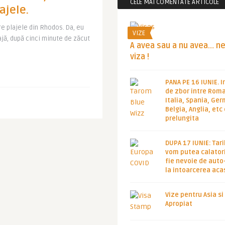
CELE MAI COMENTATE ARTICOLE
lajele.
re plajele din Rhodos. Da, eu
VIZE
ajă, după cinci minute de zăcut
A avea sau a nu avea… n
viza !
PANA PE 16 IUNIE. I
de zbor intre Roma
Italia, Spania, Ge
Belgia, Anglia, etc
prelungita
DUPA 17 IUNIE: Tari
vom putea calatori
fie nevoie de auto
la intoarcerea aca
Vize pentru Asia si
Apropiat