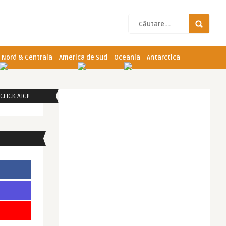
 Nord & Centrala
America de Sud
Oceania
Antarctica
LICK AICI!