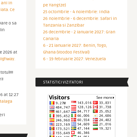
 ani in
pe Yangtze)
iata. Ce
25 octombrie - 4 noiembrie: India
26 noiembrie - 6 decembrie: Safari in
are o sa
Tanzania si Zanzibar
din
26 decembrie - 2 ianuarie 2027: Gran
Canaria
6 - 21 ianuarie 2027: Benin, Togo,
ie 2026 at
Ghana (Voodoo Festival)
Highway.
6 - 19 februarie 2027: Venezuela
otul!!!!
i!
STATISTICI VIZITATORI
6 at 12:27
 Malaga
eri