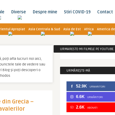
ale
Diverse
Despre mine
Stiri COVID-19
Contact
rientul Apropiat
Asia Centrala & Sud
Asia de Est
Africa
America de
URMARESTE-MI FILMELE PE YOUTUBE. C
poți afla lucruri noi aici,
u punctele tale de vedere sau
 Blog și poți descoperi o
URMĂREȘTE-MĂ
Rhodos
52.9K
URMARITORI
6.6K
URMĂRITORI
 din Grecia –
2.6K
valerilor
ABONATI