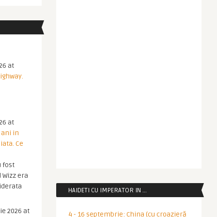
26 at
Highway.
26 at
 ani in
iata. Ce
 fost
 Wizz era
iderata
HAIDETI CU IMPERATOR IN …
ie 2026 at
4 - 16 septembrie: China (cu croazieră