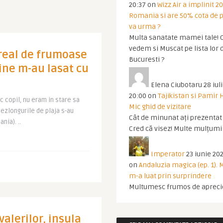
20:37
on
Wizz Air a implinit 20
Romania si are 50% cota de p
va urma ?
Multa sanatate mamei tale! O
vedem si Muscat pe lista lor 
ireal de frumoase
Bucuresti ?
ine m-au lasat cu
Elena Ciubotaru
28 iul
20:00
on
Tajikistan si Pamir 
c copil, nu eram in stare sa
Mic ghid de vizitare
sezlongurile de plaja s-au
Cât de minunat ați prezentat t
nia). ..
Cred că visez! Multe mulțumir
Imperator
23 iunie 202
on
Andaluzia magica (ep. 1).
m-a luat prin surprindere
Multumesc frumos de apreci
alerilor, insula