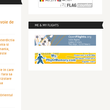
evoie de
ME & MY FLIGHTS
nterdictia
nia si
rmania,
 este
le in care
 fara sa
-izolare
sa
 Orientul