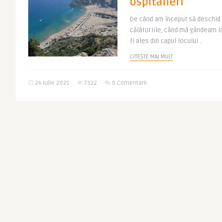
ospitalieri
De când am început să deschid 
călătoriile, când mă gândeam la
fi ales din capul locului ..
CITEȘTE MAI MULT
26 iulie 2021
7322
0 Comentarii