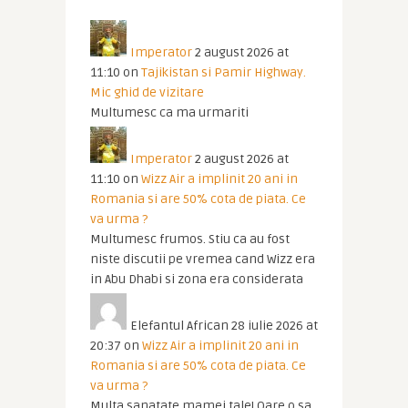
Imperator
2 august 2026 at
11:10
on
Tajikistan si Pamir Highway.
Mic ghid de vizitare
Multumesc ca ma urmariti
Imperator
2 august 2026 at
11:10
on
Wizz Air a implinit 20 ani in
Romania si are 50% cota de piata. Ce
va urma ?
Multumesc frumos. Stiu ca au fost
niste discutii pe vremea cand Wizz era
in Abu Dhabi si zona era considerata
Elefantul African
28 iulie 2026 at
20:37
on
Wizz Air a implinit 20 ani in
Romania si are 50% cota de piata. Ce
va urma ?
Multa sanatate mamei tale! Oare o sa