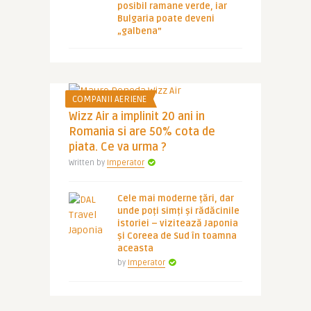
posibil ramane verde, iar
Bulgaria poate deveni
„galbena”
COMPANII AERIENE
Wizz Air a implinit 20 ani in
Romania si are 50% cota de
piata. Ce va urma ?
Written by
Imperator
Cele mai moderne țări, dar
unde poți simți și rădăcinile
istoriei – vizitează Japonia
și Coreea de Sud în toamna
aceasta
by
Imperator