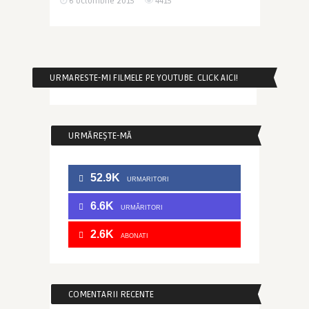
6 octombrie 2015
4415
URMARESTE-MI FILMELE PE YOUTUBE. CLICK AICI!
URMĂREȘTE-MĂ
52.9K
URMARITORI
6.6K
URMĂRITORI
2.6K
ABONATI
COMENTARII RECENTE