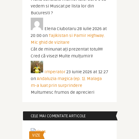
vedem si Muscat pe lista lor din
Bucuresti ?
Elena Ciubotaru
28 iulie 2026 at
20:00
on
Tajikistan si Pamir Highway.
Mic ghid de vizitare
Cât de minunat ați prezentat totul!!!!
Cred că visez! Multe mulțumiri!
Imperator
23 iunie 2026 at 12:27
on
Andaluzia magica (ep. 1). Malaga
m-a luat prin surprindere
Multumesc frumos de aprecieri
CELE MAI COMENTATE ARTICOLE
VIZE