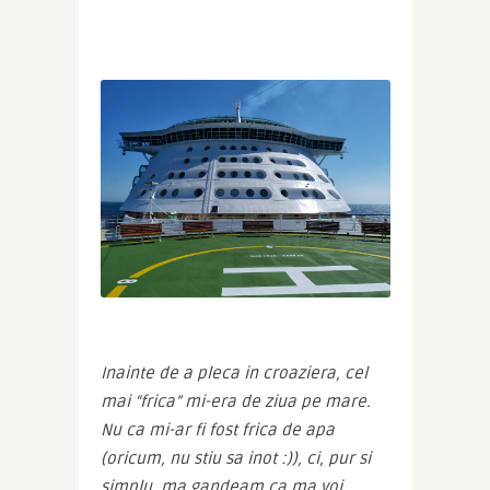
Inainte de a pleca in croaziera, cel 
mai “frica” mi-era de ziua pe mare. 
Nu ca mi-ar fi fost frica de apa 
(oricum, nu stiu sa inot :)), ci, pur si 
simplu, ma gandeam ca ma voi 