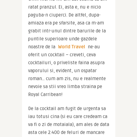
ratat pranzul. Ei, asta e, nu e nicio 
paguba-n ciuperci. De altfel, dupa-
amiaza era pe sfarsite, asa ca m-am 
grabit intr-unul dintre barurile de la 
puntile superioare unde gazdele 
noastre de la 
World Travel
 ne-au 
oferit un cocktail – creveti, ceva 
cocktailuri, o priveliste faina asupra 
vaporului si, evident, un ospatar 
roman… cum am zis, nu e realmente 
nevoie sa stii vreo limba straina pe 
Royal Carribean!
De la cocktail am fugit de urgenta sa 
iau totusi cina (si eu care credeam ca 
va fi o zi de motaiala), am ales de data 
asta cele 2.400 de feluri de mancare 