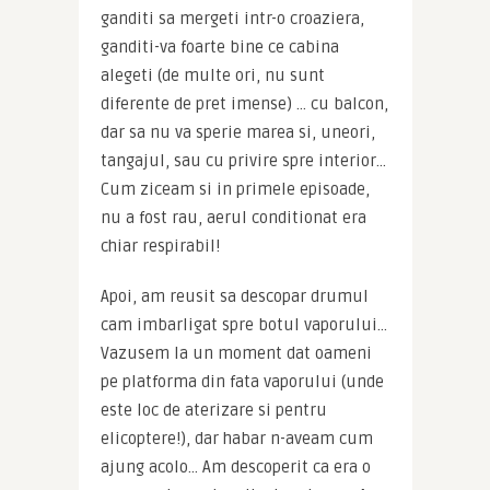
ganditi sa mergeti intr-o croaziera, 
ganditi-va foarte bine ce cabina 
alegeti (de multe ori, nu sunt 
diferente de pret imense) … cu balcon, 
dar sa nu va sperie marea si, uneori, 
tangajul, sau cu privire spre interior… 
Cum ziceam si in primele episoade, 
nu a fost rau, aerul conditionat era 
chiar respirabil!
Apoi, am reusit sa descopar drumul 
cam imbarligat spre botul vaporului… 
Vazusem la un moment dat oameni 
pe platforma din fata vaporului (unde 
este loc de aterizare si pentru 
elicoptere!), dar habar n-aveam cum 
ajung acolo… Am descoperit ca era o 