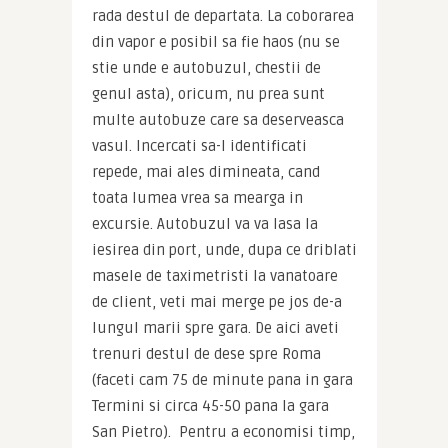
rada destul de departata. La coborarea 
din vapor e posibil sa fie haos (nu se 
stie unde e autobuzul, chestii de 
genul asta), oricum, nu prea sunt 
multe autobuze care sa deserveasca 
vasul. Incercati sa-l identificati 
repede, mai ales dimineata, cand 
toata lumea vrea sa mearga in 
excursie. Autobuzul va va lasa la 
iesirea din port, unde, dupa ce driblati 
masele de taximetristi la vanatoare 
de client, veti mai merge pe jos de-a 
lungul marii spre gara. De aici aveti 
trenuri destul de dese spre Roma 
(faceti cam 75 de minute pana in gara 
Termini si circa 45-50 pana la gara 
San Pietro).  Pentru a economisi timp, 