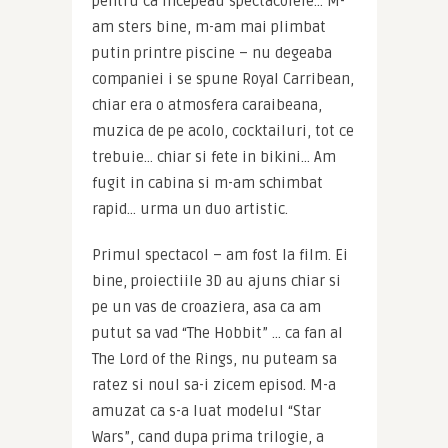
pentru ca incepeau spectacolele… M-
am sters bine, m-am mai plimbat 
putin printre piscine – nu degeaba 
companiei i se spune Royal Carribean, 
chiar era o atmosfera caraibeana, 
muzica de pe acolo, cocktailuri, tot ce 
trebuie… chiar si fete in bikini… Am 
fugit in cabina si m-am schimbat 
rapid… urma un duo artistic.
Primul spectacol – am fost la film. Ei 
bine, proiectiile 3D au ajuns chiar si 
pe un vas de croaziera, asa ca am 
putut sa vad “The Hobbit” … ca fan al 
The Lord of the Rings, nu puteam sa 
ratez si noul sa-i zicem episod. M-a 
amuzat ca s-a luat modelul “Star 
Wars”, cand dupa prima trilogie, a 