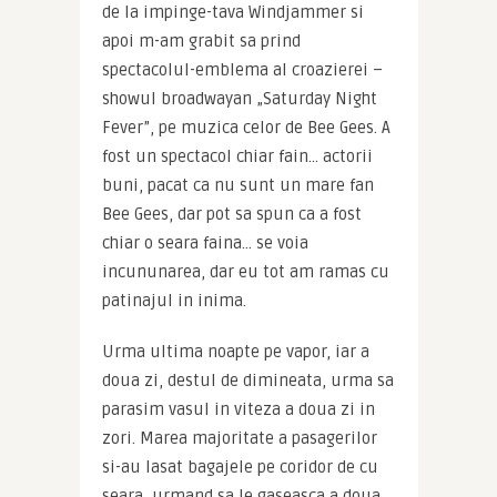
de la impinge-tava Windjammer si 
apoi m-am grabit sa prind 
spectacolul-emblema al croazierei – 
showul broadwayan „Saturday Night 
Fever”, pe muzica celor de Bee Gees. A 
fost un spectacol chiar fain… actorii 
buni, pacat ca nu sunt un mare fan 
Bee Gees, dar pot sa spun ca a fost 
chiar o seara faina… se voia 
incununarea, dar eu tot am ramas cu 
patinajul in inima.
Urma ultima noapte pe vapor, iar a 
doua zi, destul de dimineata, urma sa 
parasim vasul in viteza a doua zi in 
zori. Marea majoritate a pasagerilor 
si-au lasat bagajele pe coridor de cu 
seara, urmand sa le gaseasca a doua 