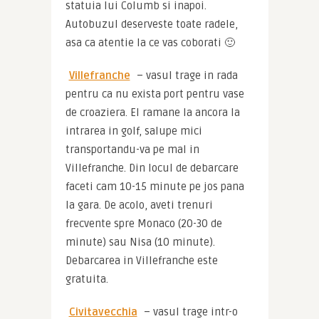
statuia lui Columb si inapoi. 
Autobuzul deserveste toate radele, 
asa ca atentie la ce vas coborati 🙂
Villefranche
 – vasul trage in rada 
pentru ca nu exista port pentru vase 
de croaziera. El ramane la ancora la 
intrarea in golf, salupe mici 
transportandu-va pe mal in 
Villefranche. Din locul de debarcare 
faceti cam 10-15 minute pe jos pana 
la gara. De acolo, aveti trenuri 
frecvente spre Monaco (20-30 de 
minute) sau Nisa (10 minute). 
Debarcarea in Villefranche este 
gratuita.
Civitavecchia
 – vasul trage intr-o 