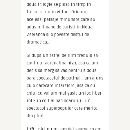
doua trilogie se plasa in timp in 
trecut si nu in viitor… Oricum, 
aceleasi peisaje minunate care au 
adus milioane de turisti in Noua 
Zeelanda si o poveste destul de 
dramatica…
Si dupa un astfel de film trebuia sa 
continui adrenalina high, asa ca am 
decis sa merg sa vad pentru a doua 
oara spectacolul de patinaj… am ajuns 
cu o oarecare intarziere, asa ca cu 
chiu, cu vai am mai gasit un loc liber 
intr-un colt al patinoarului… un 
spectacol superpopular care merita 
din plin!
Ufff… nici nu mi-am dat seama ca am 