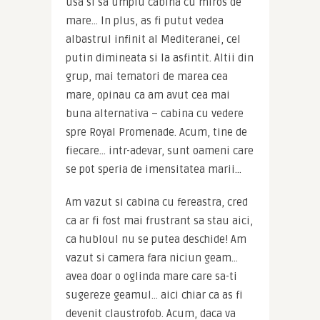
usa si sa umplu cabina cu miros de 
mare… In plus, as fi putut vedea 
albastrul infinit al Mediteranei, cel 
putin dimineata si la asfintit. Altii din 
grup, mai tematori de marea cea 
mare, opinau ca am avut cea mai 
buna alternativa – cabina cu vedere 
spre Royal Promenade. Acum, tine de 
fiecare… intr-adevar, sunt oameni care 
se pot speria de imensitatea marii…
Am vazut si cabina cu fereastra, cred 
ca ar fi fost mai frustrant sa stau aici, 
ca hubloul nu se putea deschide! Am 
vazut si camera fara niciun geam… 
avea doar o oglinda mare care sa-ti 
sugereze geamul… aici chiar ca as fi 
devenit claustrofob. Acum, daca va 