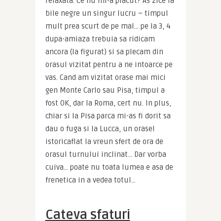
relaxata. Ce nu mi-a placut? As zice la 
bile negre un singur lucru – timpul 
mult prea scurt de pe mal… pe la 3, 4 
dupa-amiaza trebuia sa ridicam 
ancora (la figurat) si sa plecam din 
orasul vizitat pentru a ne intoarce pe 
vas. Cand am vizitat orase mai mici 
gen Monte Carlo sau Pisa, timpul a 
fost OK, dar la Roma, cert nu. In plus, 
chiar si la Pisa parca mi-as fi dorit sa 
dau o fuga si la Lucca, un orasel 
istoricaflat la vreun sfert de ora de 
orasul turnului inclinat… Dar vorba 
cuiva… poate nu toata lumea e asa de 
frenetica in a vedea totul…
Cateva sfaturi