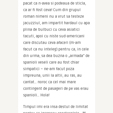
pacat ca n-avea si podeaua de sticla, 
ca ar fi fost ceva! Cum din grupul 
roman nimeni nu a vrut sa testeze 
jacuzziul, am impartit hardaul cu apa 
plina de bulbuci cu ceva asiatici 
tacuti, apoi cu niste sud-americani 
care discutau ceva afaceri (m-am 
facut ca nu inteleg) pentru ca, in cele 
din urma, sa dea buzna o „armada” de 
spanioli veseli care au fost chiar 
simpatici – ne-am facut poza 
impreuna, unii la altii, au ras, au 
cantat… noroc ca cel mai mare 
contingent de pasageri de pe vas erau 
spanioli… Hola!
Timpul imi era insa destul de limitat 