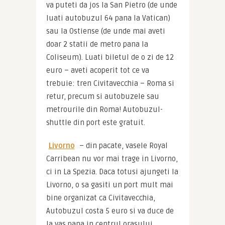
va puteti da jos la San Pietro (de unde 
luati autobuzul 64 pana la Vatican) 
sau la Ostiense (de unde mai aveti 
doar 2 statii de metro pana la 
Coliseum). Luati biletul de o zi de 12 
euro – aveti acoperit tot ce va 
trebuie: tren Civitavecchia – Roma si 
retur, precum si autobuzele sau 
metrourile din Roma! Autobuzul-
shuttle din port este gratuit.
Livorno
 – din pacate, vasele Royal 
Carribean nu vor mai trage in Livorno, 
ci in La Spezia. Daca totusi ajungeti la 
Livorno, o sa gasiti un port mult mai 
bine organizat ca Civitavecchia, 
Autobuzul costa 5 euro si va duce de 
la vas pana in centrul orasului 