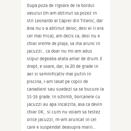
Dupa poza de rigoare de la bordul 
vasului (m-am abtinut sa pozez in 
stil Leonardo al Caprei din Titanic, dar 
Ana nu s-a abtinut deloc, desi ei ii era 
cel mai frica), am decis ca, desi nu e 
chiar vreme de plaja, sa ma arunc in 
jacuzzi… ca doar nu mi-am adus 
slipul degeaba atata amar de drum. E 
drept, e soare, dar, la 20 de grade in 
aer si semnificativ mai putin in 
piscina, i-am lasat pe copiii de 
canadieni sau suedezi sa se bucure la 
15-16 grade. In schimb, borcanele cu 
jacuzzi au apa incalzita, asa ca devin 
chiar OK… si cum nu voiam sa testez 
orice jacuzzi, m-am aruncat in cel 
care e suspendat deasupra marii… 