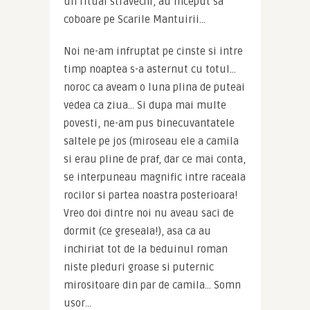
un ritual stravechi, au inceput sa 
coboare pe Scarile Mantuirii…
Noi ne-am infruptat pe cinste si intre 
timp noaptea s-a asternut cu totul… 
noroc ca aveam o luna plina de puteai 
vedea ca ziua… Si dupa mai multe 
povesti, ne-am pus binecuvantatele 
saltele pe jos (miroseau ele a camila 
si erau pline de praf, dar ce mai conta, 
se interpuneau magnific intre raceala 
rocilor si partea noastra posterioara! 
Vreo doi dintre noi nu aveau saci de 
dormit (ce greseala!), asa ca au 
inchiriat tot de la beduinul roman 
niste pleduri groase si puternic 
mirositoare din par de camila… Somn 
usor…