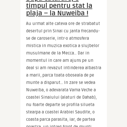
timpul pentru stat la
plaja – la Nuweiba !
Au urmat alte cateva ore de strabatut 
desertul prin Sinai cu janta frecandu-
se de caroserie, intr-o atmosfera 
mistica in muzica exotica a slujbelor 
musulmane de la Mecca… Dar in 
momentul in care am ajuns pe un 
deal si am revazut intinderea albastra 
a marii, parca toata oboseala de pe 
munte a disparut… In zare se vedea 
Nuweiba, o adevarata Vama Veche a 
coastei Sinaiului (alaturi de Dahab), 
nu foarte departe se profila silueta 
stearpa a coastei Arabiei Saudite, o 
coasta parca parasita, iar, de partea 
noastra, un intreg front de munti 