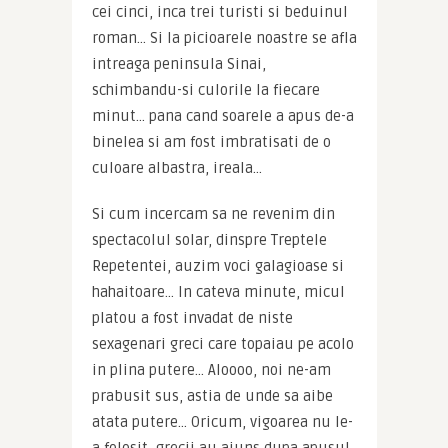
cei cinci, inca trei turisti si beduinul 
roman… Si la picioarele noastre se afla 
intreaga peninsula Sinai, 
schimbandu-si culorile la fiecare 
minut… pana cand soarele a apus de-a 
binelea si am fost imbratisati de o 
culoare albastra, ireala…
Si cum incercam sa ne revenim din 
spectacolul solar, dinspre Treptele 
Repetentei, auzim voci galagioase si 
hahaitoare… In cateva minute, micul 
platou a fost invadat de niste 
sexagenari greci care topaiau pe acolo 
in plina putere… Aloooo, noi ne-am 
prabusit sus, astia de unde sa aibe 
atata putere… Oricum, vigoarea nu le-