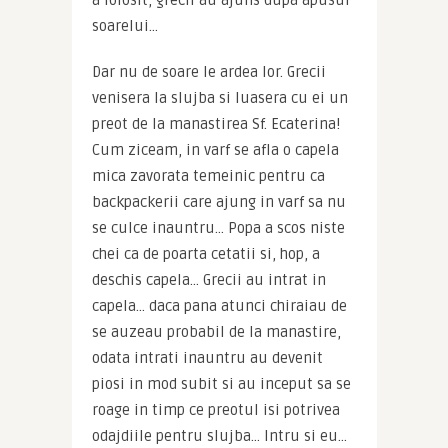
a folosit, grecii au ajuns dupa apusul 
soarelui…
Dar nu de soare le ardea lor. Grecii 
venisera la slujba si luasera cu ei un 
preot de la manastirea Sf. Ecaterina! 
Cum ziceam, in varf se afla o capela 
mica zavorata temeinic pentru ca 
backpackerii care ajung in varf sa nu 
se culce inauntru… Popa a scos niste 
chei ca de poarta cetatii si, hop, a 
deschis capela… Grecii au intrat in 
capela… daca pana atunci chiraiau de 
se auzeau probabil de la manastire, 
odata intrati inauntru au devenit 
piosi in mod subit si au inceput sa se 
roage in timp ce preotul isi potrivea 
odajdiile pentru slujba… Intru si eu… 