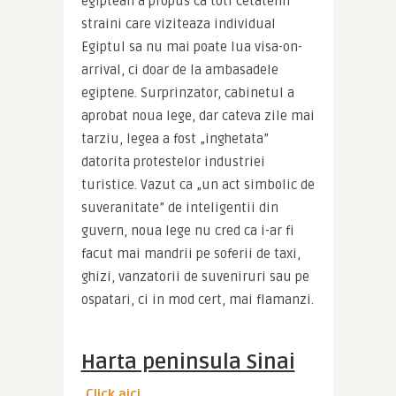
egiptean a propus ca toti cetatenii 
straini care viziteaza individual 
Egiptul sa nu mai poate lua visa-on-
arrival, ci doar de la ambasadele 
egiptene. Surprinzator, cabinetul a 
aprobat noua lege, dar cateva zile mai 
tarziu, legea a fost „inghetata” 
datorita protestelor industriei 
turistice. Vazut ca „un act simbolic de 
suveranitate” de inteligentii din 
guvern, noua lege nu cred ca i-ar fi 
facut mai mandrii pe soferii de taxi, 
ghizi, vanzatorii de suveniruri sau pe 
ospatari, ci in mod cert, mai flamanzi.
Harta peninsula Sinai
Click aici