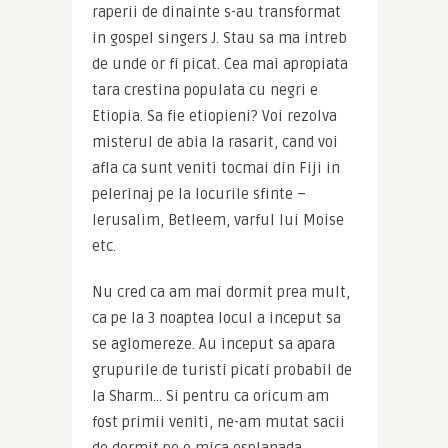
raperii de dinainte s-au transformat 
in gospel singers J. Stau sa ma intreb 
de unde or fi picat. Cea mai apropiata 
tara crestina populata cu negri e 
Etiopia. Sa fie etiopieni? Voi rezolva 
misterul de abia la rasarit, cand voi 
afla ca sunt veniti tocmai din Fiji in 
pelerinaj pe la locurile sfinte – 
Ierusalim, Betleem, varful lui Moise 
etc.
Nu cred ca am mai dormit prea mult, 
ca pe la 3 noaptea locul a inceput sa 
se aglomereze. Au inceput sa apara 
grupurile de turisti picati probabil de 
la Sharm… Si pentru ca oricum am 
fost primii veniti, ne-am mutat sacii 