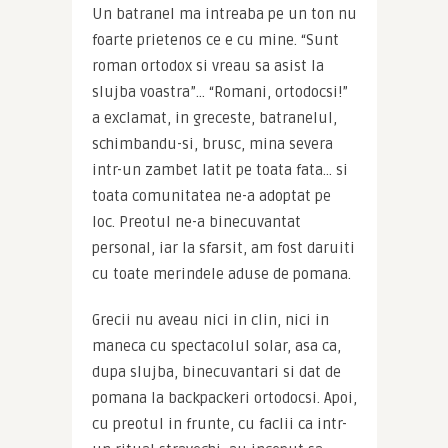
Un batranel ma intreaba pe un ton nu 
foarte prietenos ce e cu mine. “Sunt 
roman ortodox si vreau sa asist la 
slujba voastra”… “Romani, ortodocsi!” 
a exclamat, in greceste, batranelul, 
schimbandu-si, brusc, mina severa 
intr-un zambet latit pe toata fata… si 
toata comunitatea ne-a adoptat pe 
loc. Preotul ne-a binecuvantat 
personal, iar la sfarsit, am fost daruiti 
cu toate merindele aduse de pomana.
Grecii nu aveau nici in clin, nici in 
maneca cu spectacolul solar, asa ca, 
dupa slujba, binecuvantari si dat de 
pomana la backpackeri ortodocsi. Apoi, 
cu preotul in frunte, cu faclii ca intr-