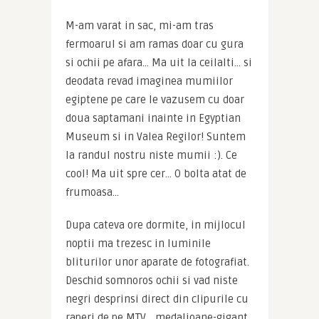
M-am varat in sac, mi-am tras 
fermoarul si am ramas doar cu gura 
si ochii pe afara… Ma uit la ceilalti… si 
deodata revad imaginea mumiilor 
egiptene pe care le vazusem cu doar 
doua saptamani inainte in Egyptian 
Museum si in Valea Regilor! Suntem 
la randul nostru niste mumii :). Ce 
cool! Ma uit spre cer… O bolta atat de 
frumoasa…
Dupa cateva ore dormite, in mijlocul 
noptii ma trezesc in luminile 
bliturilor unor aparate de fotografiat. 
Deschid somnoros ochii si vad niste 
negri desprinsi direct din clipurile cu 
raperi de pe MTV… medalioane-gigant, 