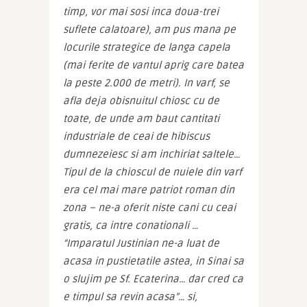
timp, vor mai sosi inca doua-trei 
suflete calatoare), am pus mana pe 
locurile strategice de langa capela 
(mai ferite de vantul aprig care batea 
la peste 2.000 de metri). In varf, se 
afla deja obisnuitul chiosc cu de 
toate, de unde am baut cantitati 
industriale de ceai de hibiscus 
dumnezeiesc si am inchiriat saltele… 
Tipul de la chioscul de nuiele din varf 
era cel mai mare patriot roman din 
zona – ne-a oferit niste cani cu ceai 
gratis, ca intre conationali … 
“Imparatul Justinian ne-a luat de 
acasa in pustietatile astea, in Sinai sa 
o slujim pe Sf. Ecaterina… dar cred ca 
e timpul sa revin acasa”… si, 