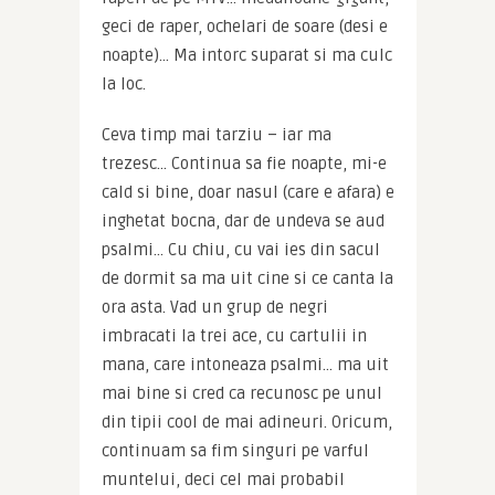
geci de raper, ochelari de soare (desi e 
noapte)… Ma intorc suparat si ma culc 
la loc.
Ceva timp mai tarziu – iar ma 
trezesc… Continua sa fie noapte, mi-e 
cald si bine, doar nasul (care e afara) e 
inghetat bocna, dar de undeva se aud 
psalmi… Cu chiu, cu vai ies din sacul 
de dormit sa ma uit cine si ce canta la 
ora asta. Vad un grup de negri 
imbracati la trei ace, cu cartulii in 
mana, care intoneaza psalmi… ma uit 
mai bine si cred ca recunosc pe unul 
din tipii cool de mai adineuri. Oricum, 
continuam sa fim singuri pe varful 
muntelui, deci cel mai probabil 