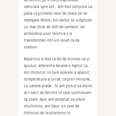
de dormit pe o mica esplanada 
naturala spre est… Am fost norocosi ca 
pana ca primele raze de soare sa ne 
mangaie fetele, tot varful se umpluse 
cu mai bine de 100 de oameni, iar 
atmosfera usor mistica s-a 
transformat intr-un vuiet ca de 
stadion.
Rasaritul a fost la fel de frumos ca si 
apusul, diferenta facand-o faptul ca, 
din minutul in care soarele a aparut, 
temperatura a urcat, ca prin minune, 
cu cateva grade… Si am putut sa iesim 
din sacii de dormit in care continuam 
sa stam. Apoi am asteptat sa plece 
multimile, am baut un ceai de 
hibiscus de la prietenul si 