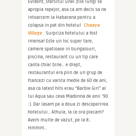
Evident, sfarsitul unei zile lungi se 
apropia repejor, asa ca am decis sa ne 
intoarcem la Habarana pentru a 
colapsa in pat din hotelul 
Chaaya 
Village
. Surpriza hotelului a fost 
imensa! Este un loc super tare, 
camere spatioase in bungalouri, 
piscina, restaurant cu un tip care 
canta chiar bine… e drept, 
restaurantul era plin de un grup de 
francezi cu varsta medie de 60 de ani, 
asa ca latest hits erau “Barbie Girl” al 
lui Aqua sau ceva Madonna de anii ’90 
:). Dar lasam pe a doua zi descoperirea 
hotelului… Athula, la ce ora plecam? 
Avem multe de vazut, pe la 8… 
Hmmm…