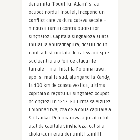
denumita “Podul lui Adam” si au 
ocupat nordul insulei, incepand un 
conflict care va dura cateva secole – 
hindusii tamili contra budistilor 
singhalezi. Capitala singhaleza aflata 
initial la Anuradhapura, destul de in 
nord, a fost mutata de cateva ori spre 
sud pentru a o feri de atacurile 
tamale – mai intai la Polonnaruwa, 
apoi si mai la sud, ajungand la Kandy, 
la 100 km de coasta vestica, ultima 
capitala a regatului singhalez ocupat 
de englezi in 1815. Eu urma sa vizitez 
Polonnaruwa, cea de a doua capitala a 
Sri Lankai. Polonnaruwa a jucat rolul 
atat de capitala singhaleza, cat si a 
chola (cum erau denumiti tamilii 