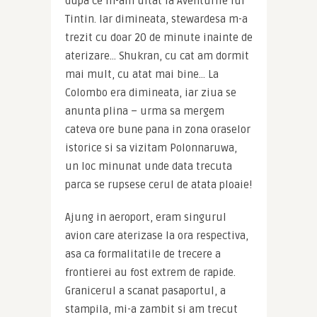
dupa ce m-am uitat la Aventurile lui 
Tintin. Iar dimineata, stewardesa m-a 
trezit cu doar 20 de minute inainte de 
aterizare… Shukran, cu cat am dormit 
mai mult, cu atat mai bine… La 
Colombo era dimineata, iar ziua se 
anunta plina – urma sa mergem 
cateva ore bune pana in zona oraselor 
istorice si sa vizitam Polonnaruwa, 
un loc minunat unde data trecuta 
parca se rupsese cerul de atata ploaie!
Ajung in aeroport, eram singurul 
avion care aterizase la ora respectiva, 
asa ca formalitatile de trecere a 
frontierei au fost extrem de rapide. 
Granicerul a scanat pasaportul, a 
stampila, mi-a zambit si am trecut 