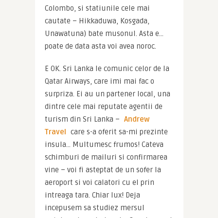
Colombo, si statiunile cele mai 
cautate – Hikkaduwa, Kosgada, 
Unawatuna) bate musonul. Asta e… 
poate de data asta voi avea noroc.
E OK. Sri Lanka le comunic celor de la 
Qatar Airways, care imi mai fac o 
surpriza. Ei au un partener local, una 
dintre cele mai reputate agentii de 
turism din Sri Lanka – 
Andrew 
Travel
 care s-a oferit sa-mi prezinte 
insula… Multumesc frumos! Cateva 
schimburi de mailuri si confirmarea 
vine – voi fi asteptat de un sofer la 
aeroport si voi calatori cu el prin 
intreaga tara. Chiar lux! Deja 
incepusem sa studiez mersul 