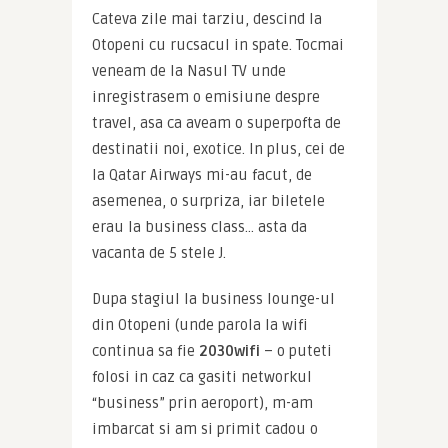
Cateva zile mai tarziu, descind la 
Otopeni cu rucsacul in spate. Tocmai 
veneam de la Nasul TV unde 
inregistrasem o emisiune despre 
travel, asa ca aveam o superpofta de 
destinatii noi, exotice. In plus, cei de 
la Qatar Airways mi-au facut, de 
asemenea, o surpriza, iar biletele 
erau la business class… asta da 
vacanta de 5 stele J.
Dupa stagiul la business lounge-ul 
din Otopeni (unde parola la wifi 
continua sa fie 
2030wifi
 – o puteti 
folosi in caz ca gasiti networkul 
“business” prin aeroport), m-am 
imbarcat si am si primit cadou o 