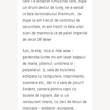
care l-a asteptat limuzina) care, dupa 
un drum destul de lung, ne-a varsat 
in fata terminalului Premium… iar 
dupa ce am trecut de controlul de 
securitate, m-am trezit in fata unor 
scari de marmura ca de palat imperial 
de secol 18! Wow!
Sus, la etaj, inca si mai wow – 
garderoba (unde mi-am lasat bagajul 
de mana, jobenul, umbrela si 
parpalacul :)), sala de business 
echipata cu computere, imprimante, 
scannere etc., dar si o sala de jocuri! 
Evident, camera pentru copii cu 
bonele de rigoare, dar si un 
restaurant imens, cu zeci de feluri de 
mancare – arabesti, europene, 