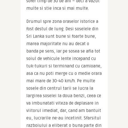
sofer timp de 30 de ani – deci a vazut 
multe si stie inca si mai multe.
Drumul spre zona oraselor istorice a 
fost destul de lung. Desi soselele din 
Sri Lanka sunt bune si foarte bune, 
marea majoritate nu au decat o 
banda pe sens, iar pe sosea se afla tot 
soiul de vehicule lente incepand cu 
tuk-tukuri si terminand cu camioane, 
asa ca nu poti merge cu o medie orara 
mai mare de 30-40 km/h. Pe multe 
sosele din centrul tarii se lucra la 
largirea soselei la doua benzi, ceea ce 
va imbunatati viteza de deplasare in 
viitorul imediat, dar, cand am bantuit 
eu, lucrarile ne-au incetinit. Sfarsitul 
razboiului a eliberat o buna parte din 