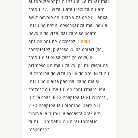
autobuzelor prin insula. Ce mi-ar mai 
trebui? A… viza! Data trecuta nu am 
avut nevoie de nicio viza de Sri Lanka. 
Intru pe net si descopar ca mai nou ai 
nevoie de viza, dar care se poate 
obtine online. Accesez 
linkul
, 
completez, platesc 20 de dolari (de, 
trebuie si ei sa castige ceva) si 
primesc un mail ca voi primi raspuns 
la cererea de viza in 48 de ore. Nici nu 
intru pe o alta pagina, cand ma si 
trezesc cu mailul de confirmare. Ma 
uit la ceas. E 12 noaptea la Bucuresti, 
2:30 noaptea la Colombo. Oare o fi 
cineva la birou la aceasta ora? Am 
dubii… probabil e un “automatic 
response”.