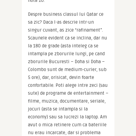
nota 10.
Despre business classul lui Qatar ce 
sa zic? Daca l-as descrie intr-un 
singur cuvant, as zice “rafinament”. 
Scaunele evident ca se inclina, dar nu 
la 180 de grade (asta inteleg ca se 
intampla pe zborurile lungi, pe cand 
zborurile Bucuresti – Doha si Doha – 
Colombo sunt de medium-curier, sub 
5 ore), dar, orisicat, devin foarte 
confortabile. Poti alege intre zeci (sau 
sute) de programe de entertainment – 
filme, muzica, documentare, seriale, 
jocuri (asta se intampla si la 
economy) sau sa lucrezi la laptop. Am 
avut o mica retinere cum ca bateriile 
nu erau incarcate, dar si problema 