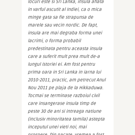
locuri este si Sri Lanka, insula aflata 
in varful ascutit al Indiei, ca o mica 
minge gata sa fie strapunsa de 
marele sau vecin nordic. De fapt, 
insula are mai degraba forma unei 
lacrimi, o forma probabil 
predestinata pentru aceasta insula 
care a suferit mult prea mult de-a 
lungul istoriei ei. Am fost pentru 
prima oara in Sri Lanka in iarna lui 
2010-2011, practic, am petrecut Anul 
Nou 2011 pe plaja de la Hikkaduwa. 
Tocmai se terminase razboiul civil 
care insangerase insula timp de 
peste 30 de ani si intreaga natiune 
(inclusiv minoritatea tamila) astepta 
inceputul unei vieti noi, mai 
prospere. Din pacate, vremea a fost 