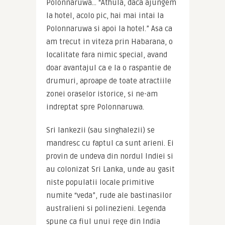
Polonnaruwa… “Athula, daca ajungem 
la hotel, acolo pic, hai mai intai la 
Polonnaruwa si apoi la hotel.” Asa ca 
am trecut in viteza prin Habarana, o 
localitate fara nimic special, avand 
doar avantajul ca e la o raspantie de 
drumuri, aproape de toate atractiile 
zonei oraselor istorice, si ne-am 
indreptat spre Polonnaruwa.
Sri lankezii (sau singhalezii) se 
mandresc cu faptul ca sunt arieni. Ei 
provin de undeva din nordul Indiei si 
au colonizat Sri Lanka, unde au gasit 
niste populatii locale primitive 
numite “veda”, rude ale bastinasilor 
australieni si polinezieni. Legenda 
spune ca fiul unui rege din India 