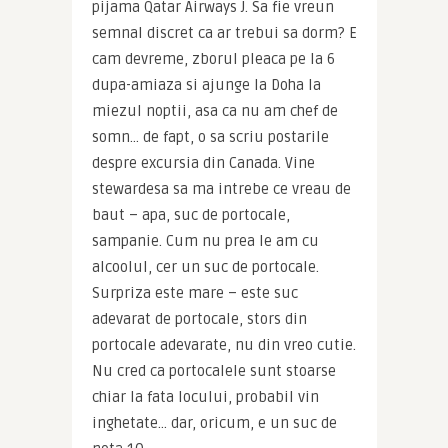
pijama Qatar Airways J. Sa fie vreun 
semnal discret ca ar trebui sa dorm? E 
cam devreme, zborul pleaca pe la 6 
dupa-amiaza si ajunge la Doha la 
miezul noptii, asa ca nu am chef de 
somn… de fapt, o sa scriu postarile 
despre excursia din Canada. Vine 
stewardesa sa ma intrebe ce vreau de 
baut – apa, suc de portocale, 
sampanie. Cum nu prea le am cu 
alcoolul, cer un suc de portocale. 
Surpriza este mare – este suc 
adevarat de portocale, stors din 
portocale adevarate, nu din vreo cutie. 
Nu cred ca portocalele sunt stoarse 
chiar la fata locului, probabil vin 
inghetate… dar, oricum, e un suc de 