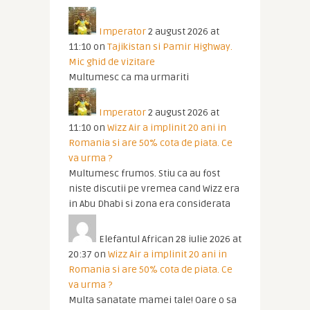
Imperator
2 august 2026 at
11:10
on
Tajikistan si Pamir Highway.
Mic ghid de vizitare
Multumesc ca ma urmariti
Imperator
2 august 2026 at
11:10
on
Wizz Air a implinit 20 ani in
Romania si are 50% cota de piata. Ce
va urma ?
Multumesc frumos. Stiu ca au fost
niste discutii pe vremea cand Wizz era
in Abu Dhabi si zona era considerata
Elefantul African
28 iulie 2026 at
20:37
on
Wizz Air a implinit 20 ani in
Romania si are 50% cota de piata. Ce
va urma ?
Multa sanatate mamei tale! Oare o sa