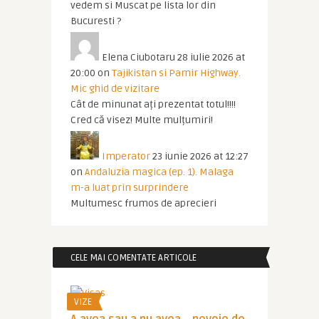
vedem si Muscat pe lista lor din
Bucuresti ?
Elena Ciubotaru
28 iulie 2026 at
20:00
on
Tajikistan si Pamir Highway.
Mic ghid de vizitare
Cât de minunat ați prezentat totul!!!!
Cred că visez! Multe mulțumiri!
Imperator
23 iunie 2026 at 12:27
on
Andaluzia magica (ep. 1). Malaga
m-a luat prin surprindere
Multumesc frumos de aprecieri
CELE MAI COMENTATE ARTICOLE
VIZE