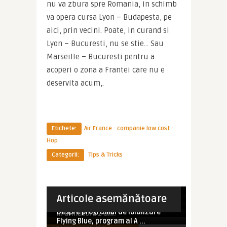
nu va zbura spre Romania, in schimb 
va opera cursa Lyon – Budapesta, pe 
aici, prin vecini. Poate, in curand si 
Lyon – Bucuresti, nu se stie… Sau 
Marseille – Bucuresti pentru a 
acoperi o zona a Frantei care nu e 
deservita acum,.
·
·
Etichete:
Air France
companie low cost
Hop
Categorii:
Tips & Tricks
Imperator
Imperator
Air France si KLM au lansat
Imperator
A venit promotia de iarna a Air
reducerile de ianuarie. Wash ...
PROMOTIE AIR FRANCE / KLM: New
France / KLM: Chicago @ ...
Imperator
Imperator
Articole asemănătoare
SUPER OFERTE TRANSPORT
York @470 euro, Boston @ ...
Promotie Air France: New York @
Imperator
Air France va zbura la Cluj-Napoca
SUPER OFERTE TRANSPORT
508 euro, Boston @ 502 e ...
Despre programul de loializare
SUPER OFERTE TRANSPORT
in urmatorii 2 ani.
SUPER OFERTE TRANSPORT
Flying Blue, program al A ...