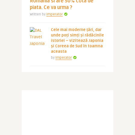
Romania si are 50% cota de
piata. Ce va urma ?
Written by
Imperator
Cele mai moderne țări, dar
unde poți simți și rădăcinile
istoriei – vizitează Japonia
și Coreea de Sud în toamna
aceasta
by
Imperator