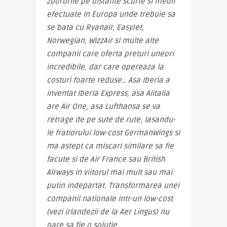
zborurile pe distante scurte si medii 
efectuate in Europa unde trebuie sa 
se bata cu Ryanair, EasyJet, 
Norwegian, WizzAir si multe alte 
companii care oferta preturi uneori 
incredibile, dar care opereaza la 
costuri foarte reduse… Asa Iberia a 
inventat Iberia Express, asa Alitalia 
are Air One, asa Lufthansa se va 
retrage de pe sute de rute, lasandu-
le fratiorului low-cost GermanWings si 
ma astept ca miscari similare sa fie 
facute si de Air France sau British 
Airways in viitorul mai mult sau mai 
putin indepartat. Transformarea unei 
companii nationale intr-un low-cost 
(vezi irlandezii de la Aer Lingus) nu 
pare sa fie o solutie.