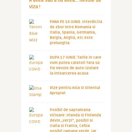
A avea sau a nu avea… nevoie de
viza !
PANA PE 16 IUNIE. Interdictia
de zbor intre Romania si
Italia, Spania, Germania,
Belgia, Anglia, etc este
prelungita
DUPA 17 IUNIE: Tarile in care
vom putea calatori fara sa
fie nevoie de auto-izolare
la intoarcerea acasa
Vize pentru Asia si Orientul
Apropiat
Posibil de saptamana
viitoare: Irlanda si Finlanda
devin „verzi”, posibil si
Italia si Franta, Cehia
posibil ramane verde, iar