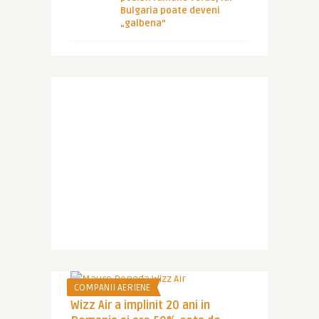
Bulgaria poate deveni
„galbena”
COMPANII AERIENE
Wizz Air a implinit 20 ani in